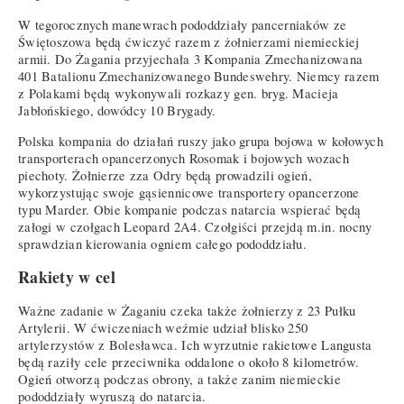
W tegorocznych manewrach pododdziały pancerniaków ze
Świętoszowa będą ćwiczyć razem z żołnierzami niemieckiej
armii. Do Żagania przyjechała 3 Kompania Zmechanizowana
401 Batalionu Zmechanizowanego Bundeswehry. Niemcy razem
z Polakami będą wykonywali rozkazy gen. bryg. Macieja
Jabłońskiego, dowódcy 10 Brygady.
Polska kompania do działań ruszy jako grupa bojowa w kołowych
transporterach opancerzonych Rosomak i bojowych wozach
piechoty. Żołnierze zza Odry będą prowadzili ogień,
wykorzystując swoje gąsiennicowe transportery opancerzone
typu Marder. Obie kompanie podczas natarcia wspierać będą
załogi w czołgach Leopard 2A4. Czołgiści przejdą m.in. nocny
sprawdzian kierowania ogniem całego pododdziału.
Rakiety w cel
Ważne zadanie w Żaganiu czeka także żołnierzy z 23 Pułku
Artylerii. W ćwiczeniach weźmie udział blisko 250
artylerzystów z Bolesławca. Ich wyrzutnie rakietowe Langusta
będą raziły cele przeciwnika oddalone o około 8 kilometrów.
Ogień otworzą podczas obrony, a także zanim niemieckie
pododdziały wyruszą do natarcia.