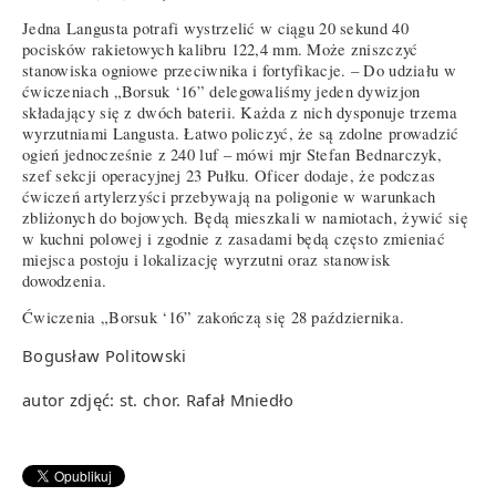
Jedna Langusta potrafi wystrzelić w ciągu 20 sekund 40
pocisków rakietowych kalibru 122,4 mm. Może zniszczyć
stanowiska ogniowe przeciwnika i fortyfikacje. – Do udziału w
ćwiczeniach „Borsuk ‘16” delegowaliśmy jeden dywizjon
składający się z dwóch baterii. Każda z nich dysponuje trzema
wyrzutniami Langusta. Łatwo policzyć, że są zdolne prowadzić
ogień jednocześnie z 240 luf – mówi mjr Stefan Bednarczyk,
szef sekcji operacyjnej 23 Pułku. Oficer dodaje, że podczas
ćwiczeń artylerzyści przebywają na poligonie w warunkach
zbliżonych do bojowych. Będą mieszkali w namiotach, żywić się
w kuchni polowej i zgodnie z zasadami będą często zmieniać
miejsca postoju i lokalizację wyrzutni oraz stanowisk
dowodzenia.
Ćwiczenia „Borsuk ‘16” zakończą się 28 października.
Bogusław Politowski
autor zdjęć: st. chor. Rafał Mniedło