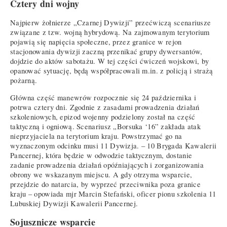
Cztery dni wojny
Najpierw żołnierze „Czarnej Dywizji” przećwiczą scenariusze
związane z tzw. wojną hybrydową. Na zajmowanym terytorium
pojawią się napięcia społeczne, przez granice w rejon
stacjonowania dywizji zaczną przenikać grupy dywersantów,
dojdzie do aktów sabotażu. W tej części ćwiczeń wojskowi, by
opanować sytuację, będą współpracowali m.in. z policją i strażą
pożarną.
Główna część manewrów rozpocznie się 24 października i
potrwa cztery dni. Zgodnie z zasadami prowadzenia działań
szkoleniowych, epizod wojenny podzielony został na część
taktyczną i ogniową. Scenariusz „Borsuka ‘16” zakłada atak
nieprzyjaciela na terytorium kraju. Powstrzymać go na
wyznaczonym odcinku musi 11 Dywizja. – 10 Brygada Kawalerii
Pancernej, która będzie w odwodzie taktycznym, dostanie
zadanie prowadzenia działań opóźniających i zorganizowania
obrony we wskazanym miejscu. A gdy otrzyma wsparcie,
przejdzie do natarcia, by wyprzeć przeciwnika poza granice
kraju – opowiada mjr Marcin Stefański, oficer pionu szkolenia 11
Lubuskiej Dywizji Kawalerii Pancernej.
Sojusznicze wsparcie