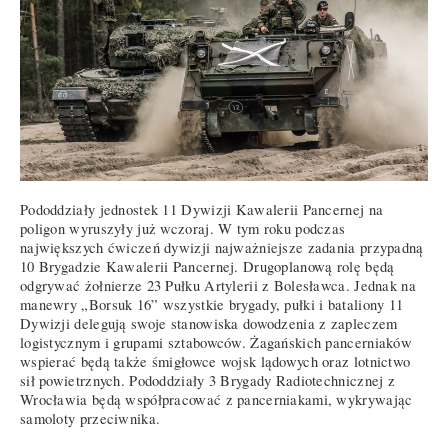
Pododdziały jednostek 11 Dywizji Kawalerii Pancernej na
poligon wyruszyły już wczoraj. W tym roku podczas
największych ćwiczeń dywizji najważniejsze zadania przypadną
10 Brygadzie Kawalerii Pancernej. Drugoplanową rolę będą
odgrywać żołnierze 23 Pułku Artylerii z Bolesławca. Jednak na
manewry „Borsuk 16” wszystkie brygady, pułki i bataliony 11
Dywizji delegują swoje stanowiska dowodzenia z zapleczem
logistycznym i grupami sztabowców. Żagańskich pancerniaków
wspierać będą także śmigłowce wojsk lądowych oraz lotnictwo
sił powietrznych. Pododdziały 3 Brygady Radiotechnicznej z
Wrocławia będą współpracować z pancerniakami, wykrywając
samoloty przeciwnika.