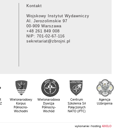
Kontakt
Wojskowy Instytut Wydawniczy
Al. Jerozolimskie 97
00-909 Warszawa
+48 261 849 008
NIP: 701-02-67-116
sekretariat@zbrojni.pl
t
Wielonarodowy
Wielonarodowa
Centrum
Agencja
SZ
Korpus
Dywizja
Szkolenia Sił
Uzbrojenia
Północno-
Północny-
Połączonych
Wschodni
Wschód
NATO (JFTC)
wykonanie i hosting
AIKELO