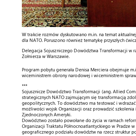
W trakcie rozmów dyskutowano m.in. na temat aktualne
dla NATO. Poruszono również tematykę przyszłych ćwic
Delegacja Sojuszniczego Dowództwa Transformacji w r
Żołnierza w Warszawie.
Program pobytu generała Denisa Merciera obejmuje m.i
wiceministrem obrony narodowej i wiceministrem spraw
***
Sojusznicze Dowództwo Transformacji (ang. Allied Co
strategicznych NATO zajmującym się transformacją zd
geopolitycznych. To dowództwo ma testować i wdrażać n
możliwości wojsk Organizacji oraz prowadzić szkolenia 
Zjednoczonych Ameryki.
Dowództwo zostało powołane do życia w ramach reform 
Organizacji Traktatu Północnoatlantyckiego w Pradze w 
geograficznego podziału dowództw na rzecz struktur p