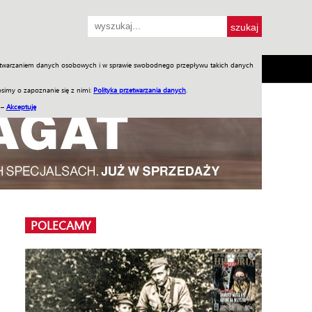
przetwarzaniem danych osobowych i w sprawie swobodnego przepływu takich danych
SH
SKLEP
Jednodniówki
Praca w WIW
simy o zapoznanie się z nimi:
Polityka przetwarzania danych
.
 –
Akceptuję
POLECAMY