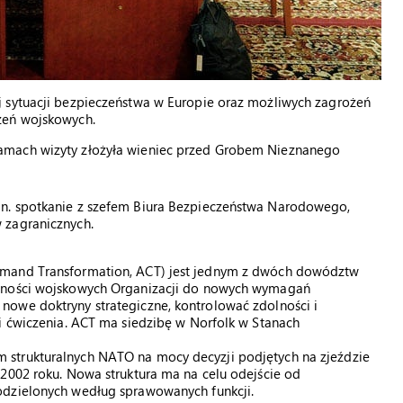
j sytuacji bezpieczeństwa w Europie oraz możliwych zagrożeń
zeń wojskowych.
amach wizyty złożyła wieniec przed Grobem Nieznanego
n. spotkanie z szefem Biura Bezpieczeństwa Narodowego,
 zagranicznych.
mmand Transformation, ACT) jest jednym z dwóch dowództw
olności wojskowych Organizacji do nowych wymagań
owe doktryny strategiczne, kontrolować zdolności i
i ćwiczenia. ACT ma siedzibę w Norfolk w Stanach
strukturalnych NATO na mocy decyzji podjętych na zjeździe
2002 roku. Nowa struktura ma na celu odejście od
odzielonych według sprawowanych funkcji.