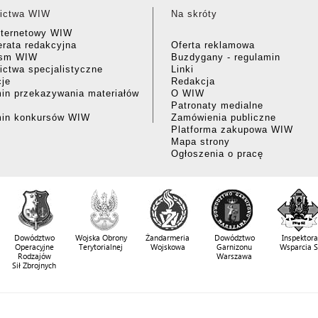
ictwa WIW
Na skróty
nternetowy WIW
rata redakcyjna
Oferta reklamowa
ism WIW
Buzdygany - regulamin
ctwa specjalistyczne
Linki
cje
Redakcja
in przekazywania materiałów
O WIW
Patronaty medialne
min konkursów WIW
Zamówienia publiczne
Platforma zakupowa WIW
Mapa strony
Ogłoszenia o pracę
Dowództwo
Wojska Obrony
Żandarmeria
Dowództwo
Inspektora
Operacyjne
Terytorialnej
Wojskowa
Garnizonu
Wsparcia 
Rodzajów
Warszawa
Sił Zbrojnych