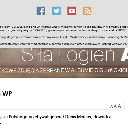
o i Rady (UE) 2016/679 z dnia 27 kwietnia 2016 r. w sprawie ochrony osób fizycznych w związku z 
Świat
Społeczność
Sport
Historia
Galerie
Wideo
ENGLI
oraz uchylenia dyrektywy 95/46/WE (ogólne rozporządzenie o ochronie danych, zwane także RODO).
acje dotyczące przetwarzania przez Wojskowy Instytut Wydawniczy Państwa danych osobowych. Pro
zaakceptowanie warunków przetwarzania danych osobowych przez Wojskowych Instytut Wydawniczy
m WP
A
A
A
jska Polskiego przebywał generał Denis Mercier, dowódca
.