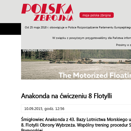
moja polska zbrojna
Od 25 maja 2018 r. obowiązuje w Polsce Rozporządzenie Parlamentu Europejskieg
Armia
Poligon
Sprzęt
Misje
Polityka
Prawo
W związku z powyższym przygotowaliśmy dla Państwa inform
Prosimy o 
Anakonda na ćwiczeniu 8 Flotylli
10.09.2015, godz. 12:56
Śmigłowiec Anakonda z 43. Bazy Lotnictwa Morskiego 
8. Flotylli Obrony Wybrzeża. Wspólny trening procedur
Pomorskiej.