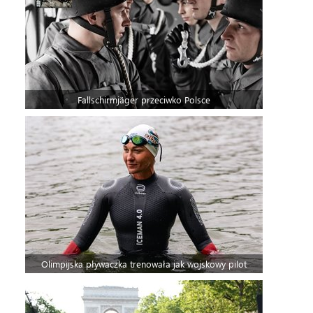
Fallschirmjäger przeciwko Polsce
Olimpijska pływaczka trenowała jak wojskowy pilot