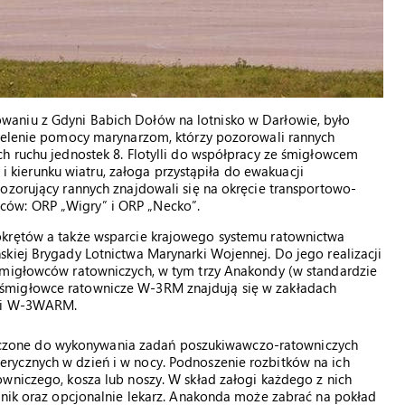
aniu z Gdyni Babich Dołów na lotnisko w Darłowie, było
zielenie pomocy marynarzom, którzy pozorowali rannych
h ruchu jednostek 8. Flotylli do współpracy ze śmigłowcem
y i kierunku wiatru, załoga przystąpiła do ewakuacji
ozorujący rannych znajdowali się na okręcie transportowo-
ów: ORP „Wigry” i ORP „Necko”.
okrętów a także wsparcie krajowego systemu ratownictwa
kiej Brygady Lotnictwa Marynarki Wojennej. Do jego realizacji
śmigłowców ratowniczych, w tym trzy Anakondy (w standardzie
śmigłowce ratownicze W-3RM znajdują się w zakładach
sji W-3WARM.
zone do wykonywania zadań poszukiwawczo-ratowniczych
rycznych w dzień i w nocy. Podnoszenie rozbitków na ich
wniczego, kosza lub noszy. W skład załogi każdego z nich
wnik oraz opcjonalnie lekarz. Anakonda może zabrać na pokład