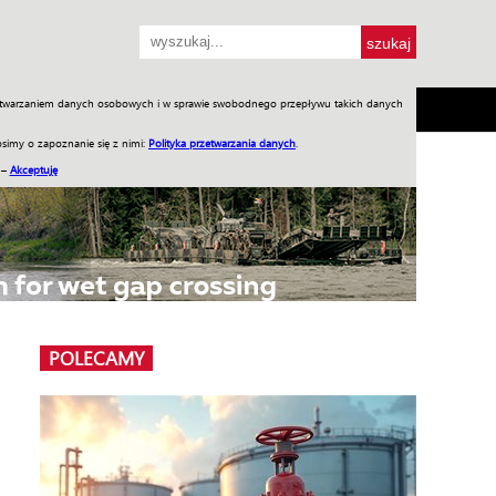
przetwarzaniem danych osobowych i w sprawie swobodnego przepływu takich danych
SH
SKLEP
Jednodniówki
Praca w WIW
simy o zapoznanie się z nimi:
Polityka przetwarzania danych
.
 –
Akceptuję
POLECAMY