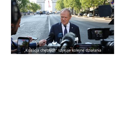
„Koalicja chętnych” szykuje kolejne działania