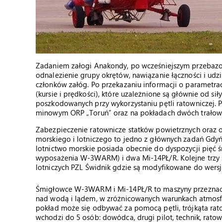
Zadaniem załogi Anakondy, po wcześniejszym przebazow
odnalezienie grupy okrętów, nawiązanie łączności i ud
członków załóg. Po przekazaniu informacji o parametrac
(kursie i prędkości), które uzależnione są głównie od sił
poszkodowanych przy wykorzystaniu pętli ratowniczej. P
minowym ORP „Toruń” oraz na pokładach dwóch trałowc
Zabezpieczenie ratownicze statków powietrznych oraz 
morskiego i lotniczego to jedno z głównych zadań Gdyńs
lotnictwo morskie posiada obecnie do dyspozycji pięć 
wyposażenia W-3WARM) i dwa Mi-14PŁ/R. Kolejne trzy 
lotniczych PZL Świdnik gdzie są modyfikowane do wer
Śmigłowce W-3WARM i Mi-14PŁ/R to maszyny przeznac
nad wodą i lądem, w zróżnicowanych warunkach atmosfe
pokład może się odbywać za pomocą pętli, trójkąta rato
wchodzi do 5 osób: dowódca, drugi pilot, technik, rato