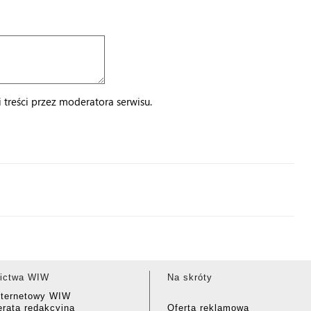
treści przez moderatora serwisu.
ictwa WIW
Na skróty
nternetowy WIW
rata redakcyjna
Oferta reklamowa