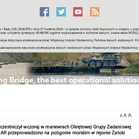
o i Rady (UE) 2016/679 z dnia 27 kwietnia 2016 r. w sprawie ochrony osób fizycznych w związku z 
Świat
Społeczność
Sport
Historia
Galerie
Wideo
ENGLI
oraz uchylenia dyrektywy 95/46/WE (ogólne rozporządzenie o ochronie danych, zwane także RODO).
acje dotyczące przetwarzania przez Wojskowy Instytut Wydawniczy Państwa danych osobowych. Pro
zaakceptowanie warunków przetwarzania danych osobowych przez Wojskowych Instytut Wydawniczy
A
A
A
uczestniczył wczoraj w manewrach Okrętowej Grupy Zadaniowej
 SAR przeprowadzono na poligonie morskim w rejonie Zatoki