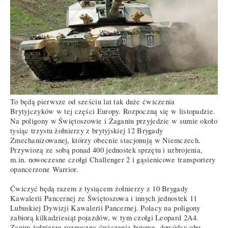
To będą pierwsze od sześciu lat tak duże ćwiczenia
Brytyjczyków w tej części Europy. Rozpoczną się w listopadzie.
Na poligony w Świętoszowie i Żaganiu przyjedzie w sumie około
tysiąc trzystu żołnierzy z brytyjskiej 12 Brygady
Zmechanizowanej, którzy obecnie stacjonują w Niemczech.
Przywiozą ze sobą ponad 400 jednostek sprzętu i uzbrojenia,
m.in. nowoczesne czołgi Challenger 2 i gąsienicowe transportery
opancerzone Warrior.
Ćwiczyć będą razem z tysiącem żołnierzy z 10 Brygady
Kawalerii Pancernej ze Świętoszowa i innych jednostek 11
Lubuskiej Dywizji Kawalerii Pancernej. Polacy na poligony
zabiorą kilkadziesiąt pojazdów, w tym czołgi Leopard 2A4.
Zanim żołnierze rozpoczną ćwiczenia bojowe, dowódcy obu