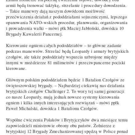
armii będą trenować taktykę, strzelanie i procedury dowodzenia.
– Takie manewry dają naszym dowódcom możliwość
przećwiczenia działań z pododdziałami sojuszniczymi, lepszego
opanowania NATO-wskich procedur, planowania, organizowania
i prowadzenia walki – mówi płk Maciej Jabłoński, dowódca 10
Brygady Kawalerii Pancernej.
Kierowanie ogniem całych pododdziałów – to główne zadanie
podczas manewrów. Strzelać będą Leopardy i armaty brytyjskich
czołgów, ale także pododdziały wsparcia uzbrojone między
innymi w moździerze 81 milimetrów i przeciwpancerne pociski
kierowane.
Głównym polskim pododdziałem będzie 1 Batalion Czołgów ze
świętoszowskiej brygady. – Najbardziej ciekawią nas działania
brytyjskich czołgów Challenger 2. To wozy tej samej generacji
co nasze Leopardy, mają jednak nowsze systemy kierowania
ogniem i kilka innych interesujących rozwiązań – mówi ppłk
Paweł Michalski, dowódca 1 Batalionu Czołgów.
Wspólne ćwiczenia Polaków i Brytyjczyków dwa miesiące temu
zapowiedzieli ministrowie obrony obu państw. Żołnierze z
brytyjskiej 12 Brygady Zmechanizowanej spędzą w Polsce ponad