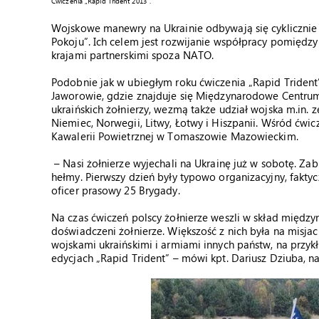
Ćwiczenia „Rapid Trident 2013”.
Wojskowe manewry na Ukrainie odbywają się cyklicznie 
Pokoju”. Ich celem jest rozwijanie współpracy pomiędz
krajami partnerskimi spoza NATO.
Podobnie jak w ubiegłym roku ćwiczenia „Rapid Tride
Jaworowie, gdzie znajduje się Międzynarodowe Centrum
ukraińskich żołnierzy, wezmą także udział wojska m.in. z
Niemiec, Norwegii, Litwy, Łotwy i Hiszpanii. Wśród ćwic
Kawalerii Powietrznej w Tomaszowie Mazowieckim.
– Nasi żołnierze wyjechali na Ukrainę już w sobotę. Zab
hełmy. Pierwszy dzień były typowo organizacyjny, faktyc
oficer prasowy 25 Brygady.
Na czas ćwiczeń polscy żołnierze weszli w skład międz
doświadczeni żołnierze. Większość z nich była na misjach
wojskami ukraińskimi i armiami innych państw, na przy
edycjach „Rapid Trident” – mówi kpt. Dariusz Dziuba, 