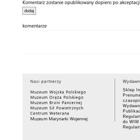
Komentarz zostanie opublikowany dopiero po akceptacji 
komentarze
Nasi partnerzy
Wydawn
Sklep I
Muzeum Wojska Polskiego
Prenume
Muzeum Oręża Polskiego
czasop
Muzeum Broni Pancernej
Wydawni
Muzeum Sił Powietrznych
Publika
Centrum Weterana
Regulam
Muzeum Marynarki Wojennej
do WIW
Regula