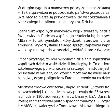
W drugim tygodniu manewrów polscy żołnierze zostaną w
– Takie sprawdzenie pododdziału państwa gospodarza o
ukraińscy żołnierze są przygotowani do współdziałani
rzecz całego batalionu – tłumaczy kpt. Dziuba.
Scenariusz wspólnych manewrów wojsk związany będzie 
fazie ćwiczeń. Podczas wspólnego szkolenia będą uży
MILES. – To taki symulator, który dzięki laserowemu pro
amunicją. Wykorzystanie takiego sprzętu zapewnia nap
w taki system wpada w zasadzkę, widać, które z ćwicząc
Oficer przyznaje, że rola wspólnych działań z sojusznik
wspólnych działań w składzie sił koalicyjnych. To dosk
szkoleniowego punktu widzenia szczególnie istotne jest 
po udziale w misjach, od których możemy się wiele nau
na największym poligonie w Europie, terenie na co dzi
Międzynarodowe ćwiczenia „Rapid Trident” („Szybki trój
na wschodniej Ukrainie. Manewry potrwają do 26 wrześn
nich udział 1300 żołnierzy (m.in. z Ukrainy, USA, Danii,
Polskę reprezentował pluton spadochroniarzy z 6 Bryg
HMMWV. Kawalerzyści z Tomaszowa Mazowieckiego ostatn