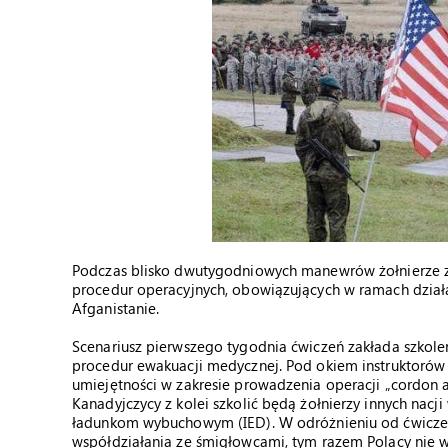
Podczas blisko dwutygodniowych manewrów żołnierze z
procedur operacyjnych, obowiązujących w ramach dzia
Afganistanie.
Scenariusz pierwszego tygodnia ćwiczeń zakłada szkolen
procedur ewakuacji medycznej. Pod okiem instruktorów
umiejętności w zakresie prowadzenia operacji „cordon an
Kanadyjczycy z kolei szkolić będą żołnierzy innych nac
ładunkom wybuchowym (IED). W odróżnieniu od ćwiczeń 
współdziałania ze śmigłowcami, tym razem Polacy nie w