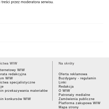
treści przez moderatora serwisu.
ictwa WIW
Na skróty
nternetowy WIW
rata redakcyjna
Oferta reklamowa
ism WIW
Buzdygany - regulamin
ctwa specjalistyczne
Linki
cje
Redakcja
in przekazywania materiałów
O WIW
Patronaty medialne
min konkursów WIW
Zamówienia publiczne
Platforma zakupowa WIW
Mapa strony