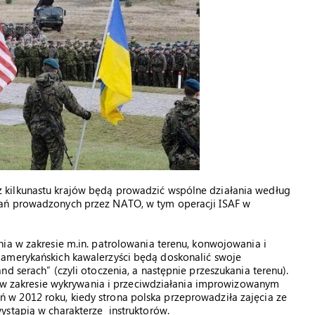
 kilkunastu krajów będą prowadzić wspólne działania według
łań prowadzonych przez NATO, w tym operacji ISAF w
ia w zakresie m.in. patrolowania terenu, konwojowania i
 amerykańskich kawalerzyści będą doskonalić swoje
d serach” (czyli otoczenia, a następnie przeszukania terenu).
ji w zakresie wykrywania i przeciwdziałania improwizowanym
w 2012 roku, kiedy strona polska przeprowadziła zajęcia ze
ystąpią w charakterze instruktorów.