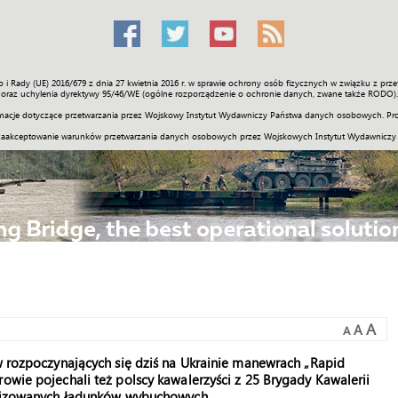
o i Rady (UE) 2016/679 z dnia 27 kwietnia 2016 r. w sprawie ochrony osób fizycznych w związku z 
Świat
Społeczność
Sport
Historia
Galerie
Wideo
ENGLI
oraz uchylenia dyrektywy 95/46/WE (ogólne rozporządzenie o ochronie danych, zwane także RODO).
acje dotyczące przetwarzania przez Wojskowy Instytut Wydawniczy Państwa danych osobowych. Pro
zaakceptowanie warunków przetwarzania danych osobowych przez Wojskowych Instytut Wydawniczy
A
A
A
 w rozpoczynających się dziś na Ukrainie manewrach „Rapid
owie pojechali też polscy kawalerzyści z 25 Brygady Kawalerii
rowizowanych ładunków wybuchowych.