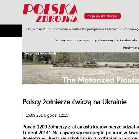
moja polska zbrojna
Od 25 maja 2018 r. obowiązuje w Polsce Rozporządzenie Parlamentu Europejskieg
Armia
Poligon
Sprzęt
Misje
Polityka
Prawo
W związku z powyższym przygotowaliśmy dla Państwa inform
Prosimy o 
Polscy żołnierze ćwiczą na Ukrainie
15.09.2014, godz. 12:15
Ponad 1200 żołnierzy z kilkunastu krajów bierze udział
Trident 2014”. Na największy europejski poligon w Jawor
Powietrznej. Będą się szkolić m.in. z rozbrajania imp