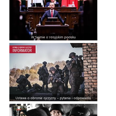
W Sejmie o rosyjskim pocisku
Ustawa o obronie ojczyzny – pytania i odpowiedzi