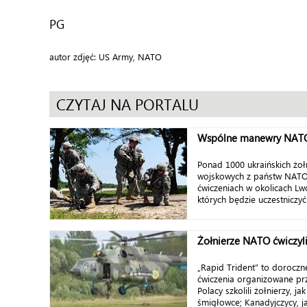
PG
autor zdjęć: US Army, NATO
CZYTAJ NA PORTALU
Wspólne manewry NATO 
Ponad 1000 ukraińskich żołn
wojskowych z państw NATO
ćwiczeniach w okolicach L
których będzie uczestniczyć 
Żołnierze NATO ćwiczyli
„Rapid Trident” to dorocz
ćwiczenia organizowane prz
Polacy szkolili żołnierzy, j
śmigłowce; Kanadyjczycy, ja