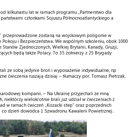
od kilkunastu lat w ramach programu „Partnerstwo dla
y państwami członkami Sojuszu Północnoatlantyckiego a
nt” przeprowadzone zostaną na wojskowym poligonie w
 Pokoju i Bezpieczeństwa. We wspólnym szkoleniu, obok 1000
e Stanów Zjednoczonych, Wielkiej Brytanii, Kanady, Gruzji,
zących będą także Polacy. To 35 żołnierzy z 25 Brygady
rali ze sobą jedynie broń i wyposażenie indywidualne, np
zne ćwiczenia ruszają dzisiaj – tłumaczy por. Tomasz Pietrzak,
ynarodowej kompanii. – Na Ukrainę przyjechali ze mną
, niektórzy wielokrotnie brali już udział w ćwiczeniach z
kład w ramach ćwiczeń „Kozacki step” oraz poprzednich
na co dzień dowódca 1 Szwadronu Kawalerii Powietrznej.