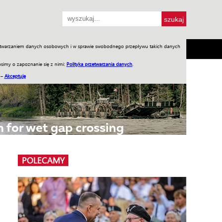
przetwarzaniem danych osobowych i w sprawie swobodnego przepływu takich danych
SH
SKLEP
Jednodniówki
Praca w WIW
simy o zapoznanie się z nimi:
Polityka przetwarzania danych
.
 –
Akceptuję
POLECAMY