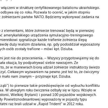
łączeni w strukturę certyfikowanego batalionu ukraińskiego.
dbywa się co roku. Pozwala to ocenić, w jakim stopniu
a z żołnierzami państw NATO. Będziemy wykonywać zadania na
z elementami, które żołnierze trenować będą w pierwszej
wać amerykańskiego urządzenia symulacyjno-treningowego
miennikowi sygnalizuje każde trafienie żołnierza ślepą
rawdę duży realizm działania, np. gdy pododdział wyposażony
ych osób zostały trafione – mówi kpt. Dziuba.
ami jest nie do przecenienia. – Wszyscy przygotowujemy się do
onała okazja, by podpatrywać siebie nawzajem. Ze
to, że w manewrach biorą udział żołnierze instruktorzy świeżo
czyć. Ciekawym wyzwaniem na pewno jest też to, że ćwiczymy
eń mało nam znanym – przyznaje kpt. Dziuba.
ząb”) to pierwsze takie przedsięwzięcie od wybuchu konfliktu
ia. W ubiegłym roku ćwiczenia odbyły się w lipcu. Wzięło w
 Estonii, Wielkiej Brytanii) i ponad 100 pojazdów wojskowych.
ady Powietrznodesantowej wyposażony w pojazdy typu
i raz brali udział w „Rapid Trident” w 2012 roku.