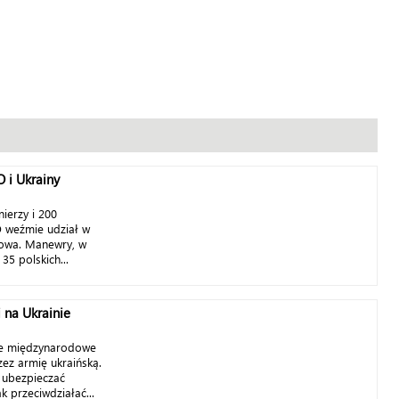
i Ukrainy
ierzy i 200
 weźmie udział w
wowa. Manewry, w
35 polskich...
 na Ukrainie
ne międzynarodowe
ez armię ukraińską.
ak ubezpieczać
k przeciwdziałać...