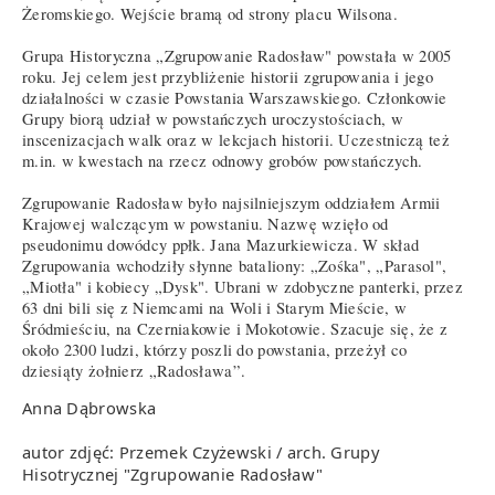
Żeromskiego. Wejście bramą od strony placu Wilsona.
Grupa Historyczna „Zgrupowanie Radosław" powstała w 2005
roku. Jej celem jest przybliżenie historii zgrupowania i jego
działalności w czasie Powstania Warszawskiego. Członkowie
Grupy biorą udział w powstańczych uroczystościach, w
inscenizacjach walk oraz w lekcjach historii. Uczestniczą też
m.in. w kwestach na rzecz odnowy grobów powstańczych.
Zgrupowanie Radosław było najsilniejszym oddziałem Armii
Krajowej walczącym w powstaniu. Nazwę wzięło od
pseudonimu dowódcy ppłk. Jana Mazurkiewicza. W skład
Zgrupowania wchodziły słynne bataliony: „Zośka", „Parasol",
„Miotła" i kobiecy „Dysk". Ubrani w zdobyczne panterki, przez
63 dni bili się z Niemcami na Woli i Starym Mieście, w
Śródmieściu, na Czerniakowie i Mokotowie. Szacuje się, że z
około 2300 ludzi, którzy poszli do powstania, przeżył co
dziesiąty żołnierz „Radosława”.
Anna Dąbrowska
autor zdjęć: Przemek Czyżewski / arch. Grupy
Hisotrycznej "Zgrupowanie Radosław"