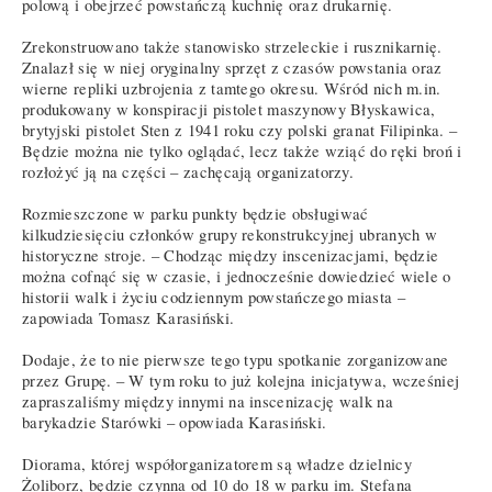
polową i obejrzeć powstańczą kuchnię oraz drukarnię.
Zrekonstruowano także stanowisko strzeleckie i rusznikarnię.
Znalazł się w niej oryginalny sprzęt z czasów powstania oraz
wierne repliki uzbrojenia z tamtego okresu. Wśród nich m.in.
produkowany w konspiracji pistolet maszynowy Błyskawica,
brytyjski pistolet Sten z 1941 roku czy polski granat Filipinka. –
Będzie można nie tylko oglądać, lecz także wziąć do ręki broń i
rozłożyć ją na części – zachęcają organizatorzy.
Rozmieszczone w parku punkty będzie obsługiwać
kilkudziesięciu członków grupy rekonstrukcyjnej ubranych w
historyczne stroje. – Chodząc między inscenizacjami, będzie
można cofnąć się w czasie, i jednocześnie dowiedzieć wiele o
historii walk i życiu codziennym powstańczego miasta –
zapowiada Tomasz Karasiński.
Dodaje, że to nie pierwsze tego typu spotkanie zorganizowane
przez Grupę. – W tym roku to już kolejna inicjatywa, wcześniej
zapraszaliśmy między innymi na inscenizację walk na
barykadzie Starówki – opowiada Karasiński.
Diorama, której współorganizatorem są władze dzielnicy
Żoliborz, będzie czynna od 10 do 18 w parku im. Stefana