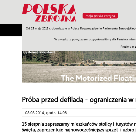
moja polska zbrojna
Od 25 maja 2018 r. obowiązuje w Polsce Rozporządzenie Parlamentu Europejskieg
Armia
Poligon
Sprzęt
Misje
Polityka
Prawo
W związku z powyższym przygotowaliśmy dla Państwa inform
Prosimy o 
Próba przed defiladą - ograniczenia w
08.08.2014, godz. 14:08
15 sierpnia zapraszamy mieszkańców stolicy i turystów 
święta, zaprezentuje najnowocześniejszy sprzęt i uzbr