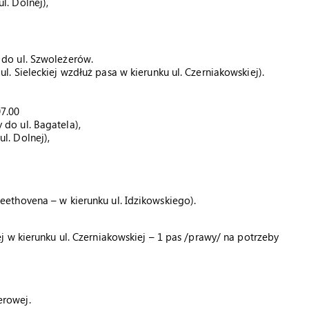
. Dolnej),
do ul. Szwoleżerów.
. Sieleckiej wzdłuż pasa w kierunku ul. Czerniakowskiej).
07.00
do ul. Bagatela),
l. Dolnej),
ethovena – w kierunku ul. Idzikowskiego).
j w kierunku ul. Czerniakowskiej – 1 pas /prawy/ na potrzeby
erowej.