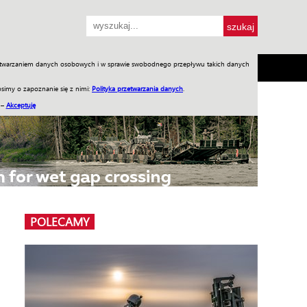
przetwarzaniem danych osobowych i w sprawie swobodnego przepływu takich danych
SH
SKLEP
Jednodniówki
Praca w WIW
simy o zapoznanie się z nimi:
Polityka przetwarzania danych
.
 –
Akceptuję
POLECAMY