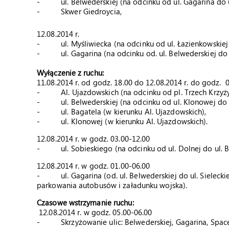
- ul. Belwederskiej (na odcinku od ul. Gagarina do ul
- Skwer Giedroycia,
12.08.2014 r.
- ul. Myśliwiecka (na odcinku od ul. Łazienkowskiej 
- ul. Gagarina (na odcinku od. ul. Belwederskiej do ul
Wyłączenie z ruchu:
11.08.2014 r. od godz. 18.00 do 12.08.2014 r. do godz. 
- Al. Ujazdowskich (na odcinku od pl. Trzech Krzyży 
- ul. Belwederskiej (na odcinku od ul. Klonowej do u
- ul. Bagatela (w kierunku Al. Ujazdowskich),
- ul. Klonowej (w kierunku Al. Ujazdowskich).
12.08.2014 r. w godz. 03.00-12.00
- ul. Sobieskiego (na odcinku od ul. Dolnej do ul. Be
12.08.2014 r. w godz. 01.00-06.00
- ul. Gagarina (od. ul. Belwederskiej do ul. Sieleckie
parkowania autobusów i załadunku wojska).
Czasowe wstrzymanie ruchu:
12.08.2014 r. w godz. 05.00-06.00
- Skrzyżowanie ulic: Belwederskiej, Gagarina, Spac