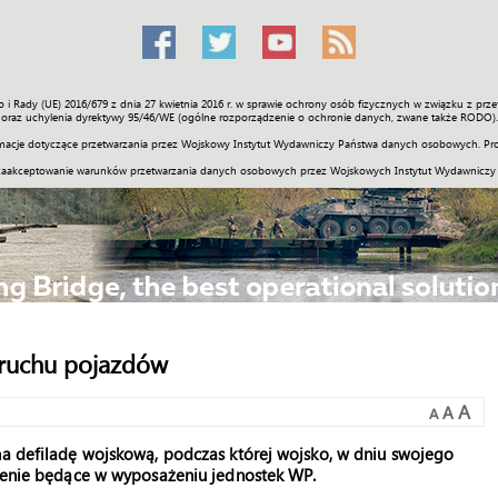
o i Rady (UE) 2016/679 z dnia 27 kwietnia 2016 r. w sprawie ochrony osób fizycznych w związku z 
Świat
Społeczność
Sport
Historia
Galerie
Wideo
ENGLI
oraz uchylenia dyrektywy 95/46/WE (ogólne rozporządzenie o ochronie danych, zwane także RODO).
acje dotyczące przetwarzania przez Wojskowy Instytut Wydawniczy Państwa danych osobowych. Pro
zaakceptowanie warunków przetwarzania danych osobowych przez Wojskowych Instytut Wydawniczy
 ruchu pojazdów
A
A
A
na defiladę wojskową, podczas której wojsko, w dniu swojego
ojenie będące w wyposażeniu jednostek WP.