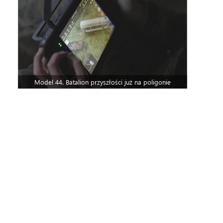
Model 44. Batalion przyszłości już na poligonie