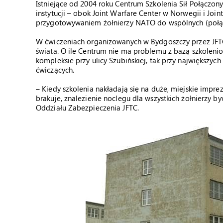
Istniejące od 2004 roku Centrum Szkolenia Sił Połączon
instytucji – obok Joint Warfare Center w Norwegii i Join
przygotowywaniem żołnierzy NATO do wspólnych (połączo
W ćwiczeniach organizowanych w Bydgoszczy przez JFTC u
świata. O ile Centrum nie ma problemu z bazą szkole
kompleksie przy ulicy Szubińskiej, tak przy największ
ćwiczących.
– Kiedy szkolenia nakładają się na duże, miejskie impre
brakuje, znalezienie noclegu dla wszystkich żołnierzy b
Oddziału Zabezpieczenia JFTC.