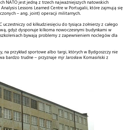
ych NATO jest jedną z trzech najważniejszych natowskich
t Analysis Lessons Learned Centre w Portugalii, które zajmują się
nych – ang. joint) operacji militarnych.
czestniczy od kilkudziesięciu do tysiąca żołnierzy z całego
niową, gdyż dysponuje kilkoma nowoczesnymi budynkami w
ych szkoleniach bywają problemy z zapewnieniem noclegów dla
zy, na przykład sportowe albo targi, których w Bydgoszczy nie
ywa bardzo trudne – przyznaje mjr Jarosław Komasiński z