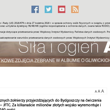
o i Rady (UE) 2016/679 z dnia 27 kwietnia 2016 r. w sprawie ochrony osób fizycznych w związku z 
Świat
Społeczność
Sport
Historia
Galerie
Wideo
ENGLI
oraz uchylenia dyrektywy 95/46/WE (ogólne rozporządzenie o ochronie danych, zwane także RODO).
acje dotyczące przetwarzania przez Wojskowy Instytut Wydawniczy Państwa danych osobowych. Pro
zaakceptowanie warunków przetwarzania danych osobowych przez Wojskowych Instytut Wydawniczy
A
A
A
znych żołnierzy przyjeżdżających do Bydgoszczy na ćwiczenia
– JFTC. Za kilkanaście milionów złotych wojsko wyremontuje i
160 gości.