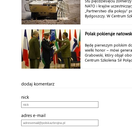
Stu pięćdziesięciu żołnierz
NATO i krajów uczestniczą
„Partnerstwo dla pokoju” p
Bydgoszczy. W Centrum Szkol
Polak pokieruje natows
Będę pierwszym polskim d
wielki honor – mówi gener
Grabowski, który objął ob
Centrum Szkolenia Sił Połąc
dodaj komentarz
nick
adres e-mail