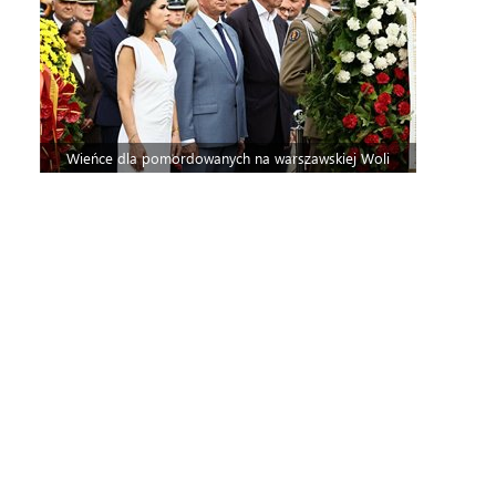
Wieńce dla pomordowanych na warszawskiej Woli