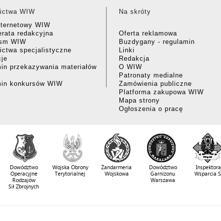
ictwa WIW
Na skróty
nternetowy WIW
rata redakcyjna
Oferta reklamowa
ism WIW
Buzdygany - regulamin
ctwa specjalistyczne
Linki
cje
Redakcja
in przekazywania materiałów
O WIW
Patronaty medialne
min konkursów WIW
Zamówienia publiczne
Platforma zakupowa WIW
Mapa strony
Ogłoszenia o pracę
Dowództwo
Wojska Obrony
Żandarmeria
Dowództwo
Inspektora
Operacyjne
Terytorialnej
Wojskowa
Garnizonu
Wsparcia 
Rodzajów
Warszawa
Sił Zbrojnych