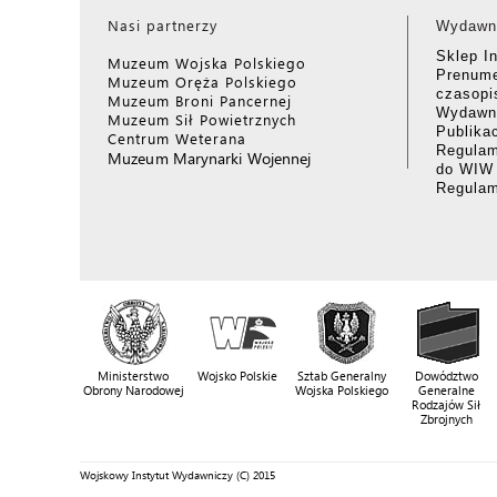
Nasi partnerzy
Wydawn
Sklep I
Muzeum Wojska Polskiego
Prenume
Muzeum Oręża Polskiego
czasop
Muzeum Broni Pancernej
Wydawni
Muzeum Sił Powietrznych
Publika
Centrum Weterana
Regulam
Muzeum Marynarki Wojennej
do WIW
Regula
Ministerstwo
Wojsko Polskie
Sztab Generalny
Dowództwo
Obrony Narodowej
Wojska Polskiego
Generalne
Rodzajów Sił
Zbrojnych
Wojskowy Instytut Wydawniczy (C) 2015