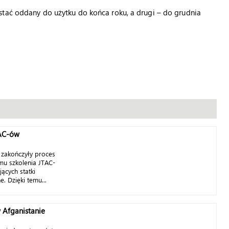
stać oddany do użytku do końca roku, a drugi – do grudnia
TAC-ów
zakończyły proces
emu szkolenia JTAC-
ących statki
. Dzięki temu...
w Afganistanie