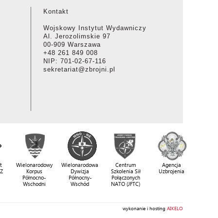
Kontakt
Wojskowy Instytut Wydawniczy
Al. Jerozolimskie 97
00-909 Warszawa
+48 261 849 008
NIP: 701-02-67-116
sekretariat@zbrojni.pl
t
Wielonarodowy
Wielonarodowa
Centrum
Agencja
SZ
Korpus
Dywizja
Szkolenia Sił
Uzbrojenia
Północno-
Północny-
Połączonych
Wschodni
Wschód
NATO (JFTC)
wykonanie i hosting
AIKELO