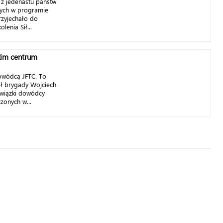
y z jedenastu państw
cych w programie
rzyjechało do
enia Sił...
kim centrum
owódcą JFTC. To
ał brygady Wojciech
owiązki dowódcy
zonych w...