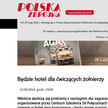
moja polska zbrojna
Od 25 maja 2018 r. obowiązuje w Polsce Rozporządzenie Parlamentu Europejskieg
Armia
Poligon
Sprzęt
Misje
Polityka
Prawo
W związku z powyższym przygotowaliśmy dla Państwa inform
Prosimy o 
Będzie hotel dla ćwiczących żołnierzy
22.04.2014, godz. 10:06
Wkrótce skończą się problemy z noclegiem dla zagranic
organizowane przez Centrum Szkolenia Sił Połączonych 
zamieni w hotel dwa koszarowce – będą mogły przyjąć 