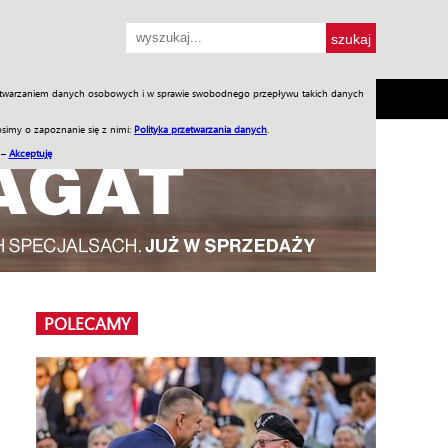
przetwarzaniem danych osobowych i w sprawie swobodnego przepływu takich danych
SH
SKLEP
Jednodniówki
Praca w WIW
simy o zapoznanie się z nimi:
Polityka przetwarzania danych
.
 –
Akceptuję
POLECAMY