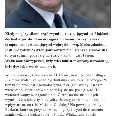
Kiedy między siłami rządowymi i protestującymi na Majdanie
dochodzi już do wymiany ognia, to mamy do czynienia z
symptomami zwiastującymi wojnę domową. Moim zdaniem,
jeśli prezydent Wiktor Janukowycz nie ustąpi ze stanowiska,
to tym samym godzi się na rozlew krwi – uważa gen.
Waldemar Skrzypczak, były wiceminister obrony narodowej,
były dowódca wojsk lądowych.
Wojna domowa, która wisi nad Ukrainą, może potrwać długo.
Już teraz widać, że może być brutalna i krwawa. Dlaczego? W
tym kraju broń jest ogólnodostępna, z drugiej strony jest tam
wiele osób, które sprawnie potrafią się nią posługiwać. To
weterani wojny w Afganistanie. Z przekazów medialnych
wynika, że wielu z tych byłych żołnierzy armii radzieckiej ma
wpływ na to, co robi Majdan. Co dalej? Na pewno oddziały
Berkutu, które są przystosowane między innymi do tłumienia
zamieszek, nie dadzą sobie już rady. Władza aby zdusić