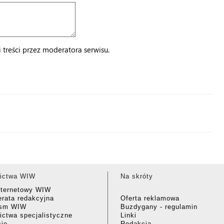
treści przez moderatora serwisu.
ictwa WIW
Na skróty
nternetowy WIW
rata redakcyjna
Oferta reklamowa
ism WIW
Buzdygany - regulamin
ctwa specjalistyczne
Linki
cje
Redakcja