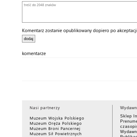
Komentarz zostanie opublikowany dopiero po akceptacji 
komentarze
Nasi partnerzy
Wydawn
Sklep I
Muzeum Wojska Polskiego
Prenume
Muzeum Oręża Polskiego
czasop
Muzeum Broni Pancernej
Wydawni
Muzeum Sił Powietrznych
Publika