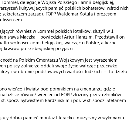
Lommel, delegacje Wojska Polskiego i armii belgijskiej,
owarzyszeń kultywujących pamięć polskich bohaterów, wśród nich
, z sekretarzem zarządu FOPP Waldemar Kotula i prezesem
elissensem.
ających również w Lommel polskich lotników, służyli w 1
anisława Maczka – powiedział Artur Harazim. Przedstawił on
iatło wolności ziemi belgijskiej, walcząc o Polskę, a liczne
 krwawo polski-begijskiej przyjaźni.
becność na Polskim Cmentarzu Wojskowym jest wyrażeniem
ch polscy żołnierze oddali swoje życie walcząc przeciwko
 walczyli w obronie podstawowych wartości ludzkich. − To dzieło
ożono wieńce i kwiaty pod pomnikiem na cmentarzu, gdzie
znalazł się również wieniec od FOPP złożony przez członków
st. spocz. Sylwestrem Bardzińskim i por. w st. spocz. Stefanem
ujący dobrą pamięć montaż literacko- muzyczny w wykonaniu