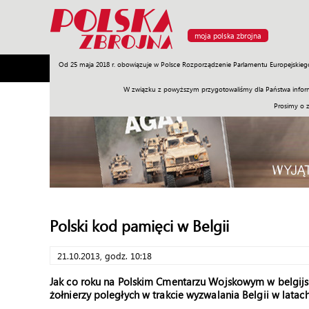
moja polska zbrojna
Od 25 maja 2018 r. obowiązuje w Polsce Rozporządzenie Parlamentu Europejskieg
Armia
Poligon
Sprzęt
Misje
Polityka
Prawo
W związku z powyższym przygotowaliśmy dla Państwa inform
Prosimy o 
Polski kod pamięci w Belgii
21.10.2013, godz. 10:18
Jak co roku na Polskim Cmentarzu Wojskowym w belgijs
żołnierzy poległych w trakcie wyzwalania Belgii w latach