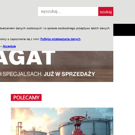
przetwarzaniem danych osobowych i w sprawie swobodnego przepływu takich danych
SH
SKLEP
Jednodniówki
Praca w WIW
simy o zapoznanie się z nimi:
Polityka przetwarzania danych
.
 –
Akceptuję
POLECAMY