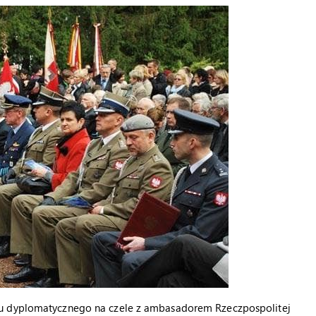
su dyplomatycznego na czele z ambasadorem Rzeczpospolitej