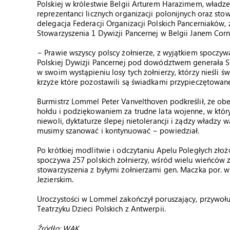
Polskiej w królestwie Belgii Arturem Harazimem, władze 
reprezentanci licznych organizacji polonijnych oraz st
delegacja Federacji Organizacji Polskich Pancerniaków
Stowarzyszenia 1 Dywizji Pancernej w Belgii Janem Corn
− Prawie wszyscy polscy żołnierze, z wyjątkiem spoczyw
Polskiej Dywizji Pancernej pod dowództwem generała St
w swoim wystąpieniu losy tych żołnierzy, którzy nieśli św
krzyże które pozostawili są świadkami przypieczętowanej
Burmistrz Lommel Peter Vanvelthoven podkreślił, że o
hołdu i podziękowaniem za trudne lata wojenne, w który
niewoli, dyktaturze ślepej nietolerancji i żądzy władzy
musimy szanować i kontynuować − powiedział.
Po krótkiej modlitwie i odczytaniu Apelu Poległych zł
spoczywa 257 polskich żołnierzy, wśród wielu wieńców 
stowarzyszenia z byłymi żołnierzami gen. Maczka por. w 
Jezierskim.
Uroczystości w Lommel zakończył poruszający, przywoł
Teatrzyku Dzieci Polskich z Antwerpii.
Źródło: WAK