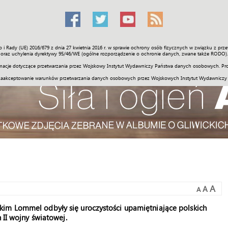
o i Rady (UE) 2016/679 z dnia 27 kwietnia 2016 r. w sprawie ochrony osób fizycznych w związku z 
Świat
Społeczność
Sport
Historia
Galerie
Wideo
ENGLI
oraz uchylenia dyrektywy 95/46/WE (ogólne rozporządzenie o ochronie danych, zwane także RODO).
acje dotyczące przetwarzania przez Wojskowy Instytut Wydawniczy Państwa danych osobowych. Pro
zaakceptowanie warunków przetwarzania danych osobowych przez Wojskowych Instytut Wydawniczy
A
A
A
kim Lommel odbyły się uroczystości upamiętniające polskich
 II wojny światowej.