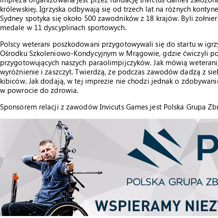
królewskiej. Igrzyska odbywają się od trzech lat na różnych kontyn
Sydney spotyka się około 500 zawodników z 18 krajów. Byli żołnierz
medale w 11 dyscyplinach sportowych.
Polscy weterani poszkodowani przygotowywali się do startu w ig
Ośrodku Szkoleniowo-Kondycyjnym w Mrągowie, gdzie ćwiczyli po
przygotowujących naszych paraolimpijczyków. Jak mówią weterani, 
wyróżnienie i zaszczyt. Twierdzą, że podczas zawodów dadzą z sieb
kibiców. Jak dodają, w tej imprezie nie chodzi jednak o zdobywani
w powrocie do zdrowia.
Sponsorem relacji z zawodów Invicuts Games jest Polska Grupa Zb