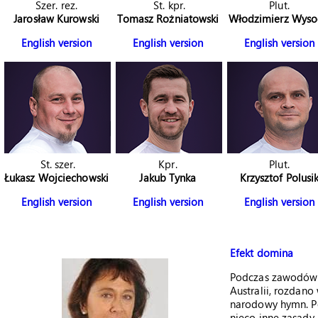
Szer. rez.
St. kpr.
Plut.
Jarosław Kurowski
Tomasz Rożniatowski
Włodzimierz Wyso
English version
English version
English version
St. szer.
Kpr.
Plut.
Łukasz Wojciechowski
Jakub Tynka
Krzysztof Polusi
English version
English version
English version
Efekt domina
Podczas zawodów I
Australii, rozdano
narodowy hymn. P
nieco inne zasady