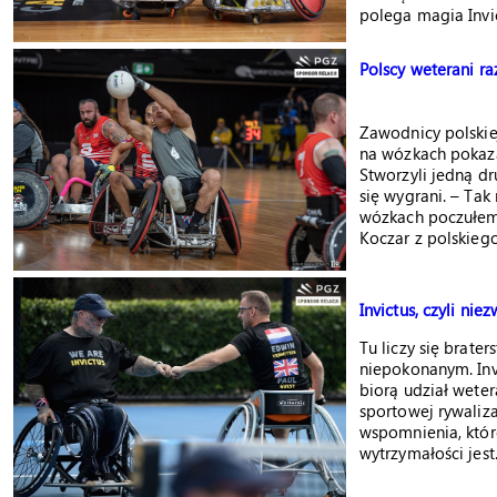
polega magia Invi
Polscy weterani r
Zawodnicy polskie
na wózkach pokaza
Stworzyli jedną dr
się wygrani. – Ta
wózkach poczułem,
Koczar z polskieg
Invictus, czyli nie
Tu liczy się brater
niepokonanym. Inv
biorą udział wete
sportowej rywaliza
wspomnienia, któr
wytrzymałości jest