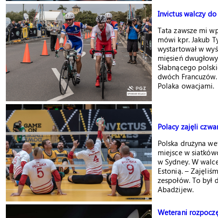
Invictus walczy do
Tata zawsze mi wp
mówi kpr. Jakub T
wystartował w wyśc
mięsień dwugłowy.
Słabnącego polsk
dwóch Francuzów. 
Polaka owacjami.
Polacy zajęli czwa
Polska drużyna w
miejsce w siatków
w Sydney. W walce 
Estonią. – Zajęliś
zespołów. To był d
Abadżijew.
Weterani rozpoczę