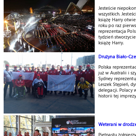
Jesteście niepoko
wszystkich. Jesteś
książę Harry otwi
roku po raz pierws
reprezentacja Pols
tydzień stworzyci
książę Harry.
Drużyna Biało-Cze
Polska reprezent
już w Australii i s
Sydney reprezentu
Leszek Stępień, d
delegacji. Polacy
historii tej imprezy
Weterani w drodz
Piętnastu żołnier