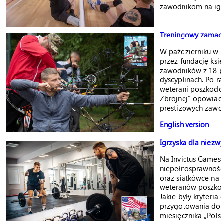
zawodnikom na ig
Treningowy zama
W październiku w 
przez fundację ksi
zawodników z 18 
dyscyplinach. Po r
weterani poszkod
Zbrojnej” opowiad
prestiżowych zaw
English version
Igrzyska dla niez
Na Invictus Games
niepełnosprawnośc
oraz siatkówce na
weteranów poszko
Jakie były kryteria
przygotowania do
miesięcznika „Pols