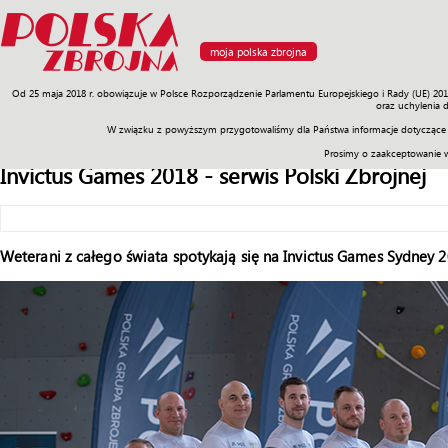
moja polska zbrojna
Od 25 maja 2018 r. obowiązuje w Polsce Rozporządzenie Parlamentu Europejskiego i Rady (UE) 20
Armia
Poligon
Sprzęt
Misje
Polityka
Prawo
Świat
Sp
oraz uchylenia 
W związku z powyższym przygotowaliśmy dla Państwa informacje dotyczące 
Prosimy o zaakceptowanie 
Invictus Games 2018 - serwis Polski Zbrojnej
Weterani z całego świata spotykają się na Invictus Games Sydney 20