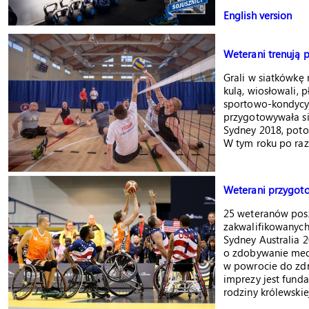
English version
Weterani trenują 
Grali w siatkówkę n
kulą, wiosłowali, p
sportowo-kondycy
przygotowywała si
Sydney 2018, poto
W tym roku po raz
Weterani przygoto
25 weteranów pos
zakwalifikowanych
Sydney Australia 2
o zdobywanie meda
w powrocie do zd
imprezy jest fundac
rodziny królewskie