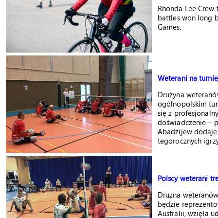
Rhonda Lee Crew te
battles won long b
Games.
Weterani na turnie
Drużyna weteranó
ogólnopolskim turn
się z profesjonal
doświadczenie – p
Abadżijew dodaje
tegorocznych igrzy
Polscy weterani tr
Drużna weteranów
będzie reprezento
Australii, wzięła 