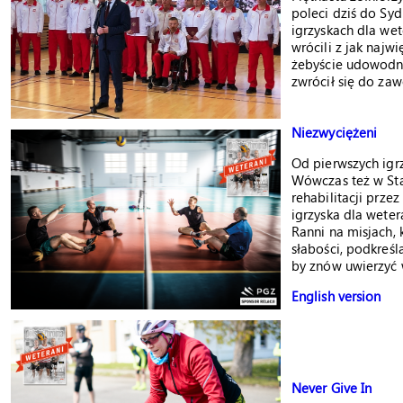
poleci dziś do Sy
igrzyskach dla we
wrócili z jak najw
żebyście udowodni
zwrócił się do za
Niezwyciężeni
Od pierwszych igrz
Wówczas też w Sta
rehabilitacji prze
igrzyska dla wete
Ranni na misjach, 
słabości, podkreśl
by znów uwierzyć 
English version
Never Give In