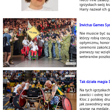
igrzyskach swój kr
Harry nazwał ich g
Invictus Games Sy
Nie musicie być s
którzy robią rzecz
optymizmu, honoru 
ceremonii zakończ
pierwszy raz wzięl
weteranów poszko
Tak działa magia I
Na tych igrzyskach
zawiści i ostrej k
Kloc z polskiej dr
jak zawodnicy wspi
szansę na medale. 