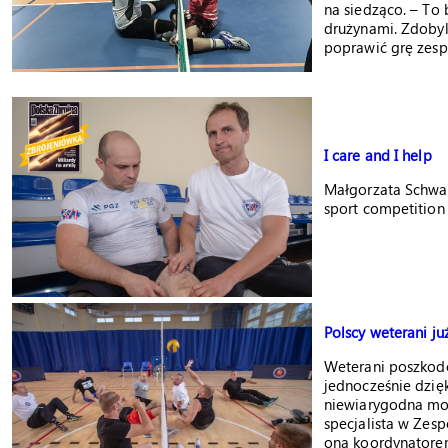
na siedząco. – To 
drużynami. Zdobyl
poprawić grę zesp
I care and I help
Małgorzata Schwar
sport competition 
Polscy weterani ju
Weterani poszkod
jednocześnie dzię
niewiarygodna mo
specjalista w Zesp
ona koordynatorem