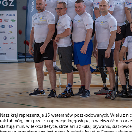
Nasz kraj reprezentuje 15 weteranów poszkodowanych. Wielu z nich
rąk lub nóg, inni przeszli operacje kręgosłupa, a większość ma or
startują m.in. w lekkoatletyce, strzelaniu z łuku, pływaniu, siatkó
impreza organizowana jest przez fundację Invictus Games założoną 