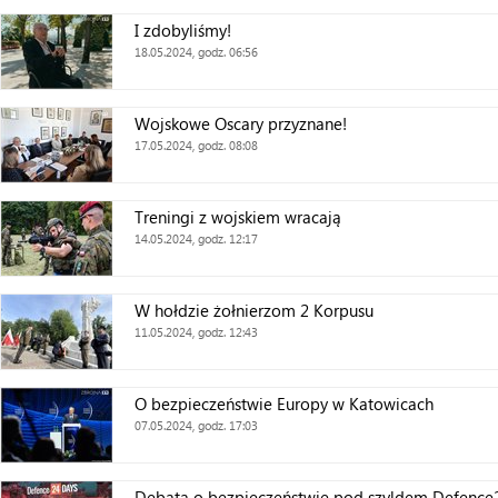
I zdobyliśmy!
18.05.2024, godz. 06:56
Wojskowe Oscary przyznane!
17.05.2024, godz. 08:08
Treningi z wojskiem wracają
14.05.2024, godz. 12:17
W hołdzie żołnierzom 2 Korpusu
11.05.2024, godz. 12:43
O bezpieczeństwie Europy w Katowicach
07.05.2024, godz. 17:03
Debata o bezpieczeństwie pod szyldem Defence