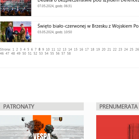
07.05.2024, godz. 06:31
Święto biało-czerwonej w Brzesku z Wojskiem Po
03.05.2024, godz. 10:50
Strona:
1
2
3
4
5
6
7
8
9
10
11
12
13
14
15
16
17
18
19
20
21
22
23
24
25
26
46
47
48
49
50
51
52
53
54
55
56
57
58
PATRONATY
PRENUMERATA