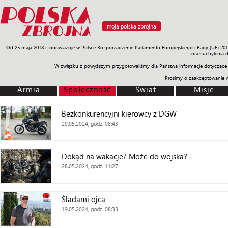
moja polska zbrojna
Od 25 maja 2018 r. obowiązuje w Polsce Rozporządzenie Parlamentu Europejskiego i Rady (UE) 20
Armia
Poligon
Sprzęt
Misje
Polityka
Prawo
Świat
Sp
oraz uchylenia 
W związku z powyższym przygotowaliśmy dla Państwa informacje dotyczące 
Prosimy o zaakceptowanie 
Armia
Społeczność
Świat
Misje
Bezkonkurencyjni kierowcy z DGW
29.05.2024, godz. 08:43
Dokąd na wakacje? Może do wojska?
28.05.2024, godz. 11:27
Śladami ojca
19.05.2024, godz. 08:33