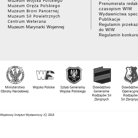
Muzeum Wojska Polskiego
Prenumerata redak
Muzeum Oręża Polskiego
czasopism WIW
Muzeum Broni Pancernej
Wydawnictwa specj
Muzeum Sił Powietrznych
Publikacje
Centrum Weterana
Regulamin przekaz
Muzeum Marynarki Wojennej
do WIW
Regulamin konkur
Ministerstwo
Wojsko Polskie
Sztab Generalny
Dowództwo
Dowództw
Obrony Narodowej
Wojska Polskiego
Generalne
Operacyjn
Rodzajów Sił
Rodzajów
Zbrojnych
Sił Zbrojny
Wojskowy Instytut Wydawniczy (C) 2015