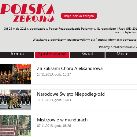
moja polska zbrojna
Od 25 maja 2018 r. obowiązuje w Polsce Rozporządzenie Parlamentu Europejskiego i Rady (UE) 20
Armia
Poligon
Sprzęt
Misje
Polityka
Prawo
Świat
Sp
oraz uchylenia 
W związku z powyższym przygotowaliśmy dla Państwa informacje dotyczące 
Prosimy o zaakceptowanie 
Armia
Społeczność
Świat
Misje
Za kulisami Chóru Aleksandrowa
17.11.2013, godz. 13:27
Narodowe Święto Niepodległości
11.11.2013, godz. 16:03
Mistrzowie w mundurach
07.11.2013, godz. 08:26