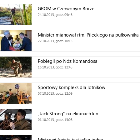
GROM w Czerwonym Borze
24.10.2013, godz. 09:46
Minister mianował rtm. Pileckiego na pułkownika
22.10.2013, godz. 10:15
Pobiegli po Nóż Komandosa
16.10.2013, godz. 12:45
Sportowy kompleks dla lotników
07.10.2013, godz. 12:09
„Jack Strong” na ekranach kin
01.10.2013, godz. 13:08
Mistrzyni świata jest tylko jedna