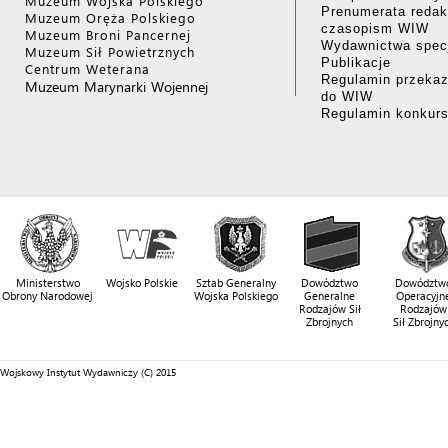
Muzeum Wojska Polskiego
Prenumerata redak
Muzeum Oręża Polskiego
czasopism WIW
Muzeum Broni Pancernej
Wydawnictwa specj
Muzeum Sił Powietrznych
Publikacje
Centrum Weterana
Regulamin przekaz
Muzeum Marynarki Wojennej
do WIW
Regulamin konkur
Ministerstwo
Wojsko Polskie
Sztab Generalny
Dowództwo
Dowództw
Obrony Narodowej
Wojska Polskiego
Generalne
Operacyjn
Rodzajów Sił
Rodzajów
Zbrojnych
Sił Zbrojny
Wojskowy Instytut Wydawniczy (C) 2015