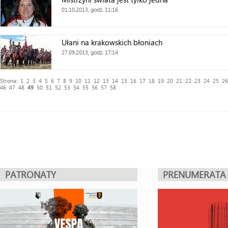
01.10.2013, godz. 11:16
Ułani na krakowskich błoniach
27.09.2013, godz. 17:14
Strona:
1
2
3
4
5
6
7
8
9
10
11
12
13
14
15
16
17
18
19
20
21
22
23
24
25
26
46
47
48
49
50
51
52
53
54
55
56
57
58
PATRONATY
PRENUMERATA