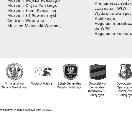
Muzeum Wojska Polskiego
Prenumerata redak
Muzeum Oręża Polskiego
czasopism WIW
Muzeum Broni Pancernej
Wydawnictwa specj
Muzeum Sił Powietrznych
Publikacje
Centrum Weterana
Regulamin przekaz
Muzeum Marynarki Wojennej
do WIW
Regulamin konkur
Ministerstwo
Wojsko Polskie
Sztab Generalny
Dowództwo
Dowództw
Obrony Narodowej
Wojska Polskiego
Generalne
Operacyjn
Rodzajów Sił
Rodzajów
Zbrojnych
Sił Zbrojny
Wojskowy Instytut Wydawniczy (C) 2015