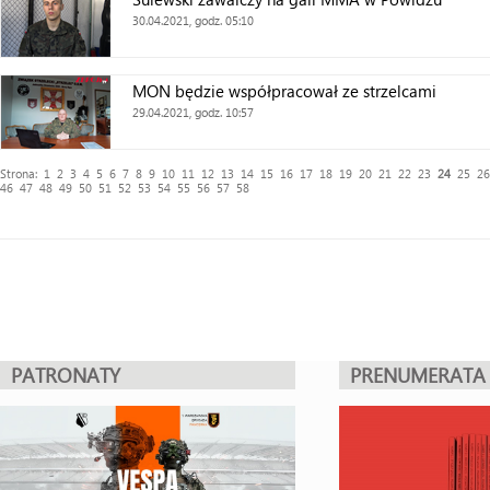
30.04.2021, godz. 05:10
MON będzie współpracował ze strzelcami
29.04.2021, godz. 10:57
Strona:
1
2
3
4
5
6
7
8
9
10
11
12
13
14
15
16
17
18
19
20
21
22
23
24
25
26
46
47
48
49
50
51
52
53
54
55
56
57
58
PATRONATY
PRENUMERATA