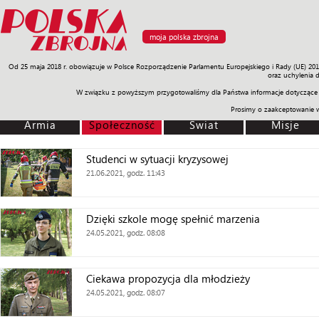
moja polska zbrojna
Od 25 maja 2018 r. obowiązuje w Polsce Rozporządzenie Parlamentu Europejskiego i Rady (UE) 20
Armia
Poligon
Sprzęt
Misje
Polityka
Prawo
Świat
Sp
oraz uchylenia 
W związku z powyższym przygotowaliśmy dla Państwa informacje dotyczące 
Prosimy o zaakceptowanie 
Armia
Społeczność
Świat
Misje
Studenci w sytuacji kryzysowej
21.06.2021, godz. 11:43
Dzięki szkole mogę spełnić marzenia
24.05.2021, godz. 08:08
Ciekawa propozycja dla młodzieży
24.05.2021, godz. 08:07