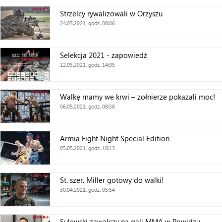
Strzelcy rywalizowali w Orzyszu
24.05.2021, godz. 08:06
Selekcja 2021 - zapowiedź
12.05.2021, godz. 14:05
Walkę mamy we krwi – żołnierze pokazali moc!
06.05.2021, godz. 08:58
Armia Fight Night Special Edition
05.05.2021, godz. 10:13
St. szer. Miller gotowy do walki!
30.04.2021, godz. 05:54
Sulewski zawalczy na gali MMA w Powidzu