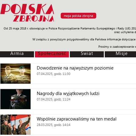
moja polska zbrojna
Od 25 maja 2018 r. obowiązuje w Polsce Rozporządzenie Parlamentu Europejskiego i Rady (UE) 20
Armia
Poligon
Sprzęt
Misje
Polityka
Prawo
Świat
Sp
oraz uchylenia 
W związku z powyższym przygotowaliśmy dla Państwa informacje dotyczące 
Prosimy o zaakceptowanie 
Armia
Społeczność
Świat
Misje
Dowodzenie na najwyższym poziomie
07.04.2025, godz. 11:30
Nagrody dla wyjątkowych ludzi
07.04.2025, godz. 11:24
Wspólnie zapracowaliśmy na ten medal
28.03.2025, godz. 14:14