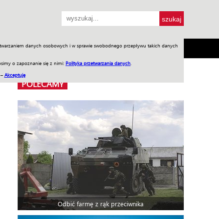
przetwarzaniem danych osobowych i w sprawie swobodnego przepływu takich danych
SH
SKLEP
Jednodniówki
Praca w WIW
simy o zapoznanie się z nimi:
Polityka przetwarzania danych
.
 –
Akceptuję
POLECAMY
Odbić farmę z rąk przeciwnika