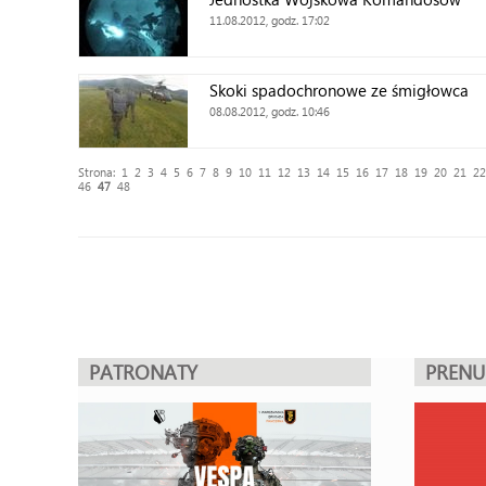
11.08.2012, godz. 17:02
Skoki spadochronowe ze śmigłowca
08.08.2012, godz. 10:46
Strona:
1
2
3
4
5
6
7
8
9
10
11
12
13
14
15
16
17
18
19
20
21
22
46
47
48
PATRONATY
PREN