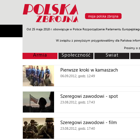
moja polska zbrojna
Od 25 maja 2018 r. obowiązuje w Polsce Rozporządzenie Parlamentu Europejskieg
Armia
Poligon
Sprzęt
Misje
Polityka
Prawo
W związku z powyższym przygotowaliśmy dla Państwa inform
Prosimy o 
Armia
Społeczność
Świat
Pierwsze kroki w kamaszach
06.09.2012, godz. 12:49
Szeregowi zawodowi - spot
23.08.2012, godz. 17:43
Szeregowi zawodowi - film
23.08.2012, godz. 17:40