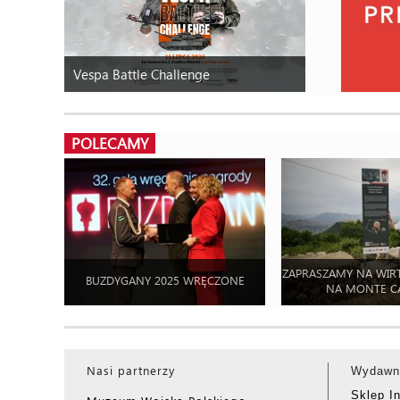
Vespa Battle Challenge
POLECAMY
ZAPRASZAMY NA WIR
BUZDYGANY 2025 WRĘCZONE
NA MONTE C
Nasi partnerzy
Wydawn
Sklep I