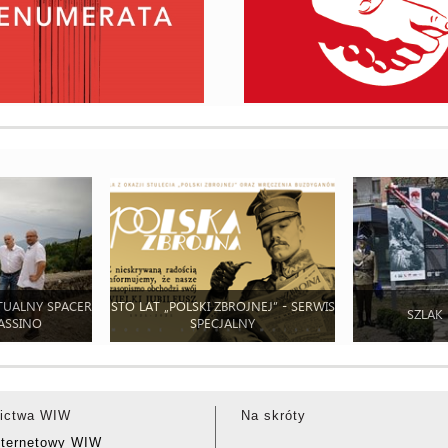
TUALNY SPACER
STO LAT „POLSKI ZBROJNEJ” - SERWIS
SZLAK
ASSINO
SPECJALNY
ictwa WIW
Na skróty
nternetowy WIW