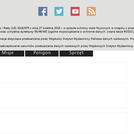
o i Rady (UE) 2016/679 z dnia 27 kwietnia 2016 r. w sprawie ochrony osób fizycznych w związku z 
Świat
Społeczność
Sport
Historia
Galerie
Wideo
ENGLI
oraz uchylenia dyrektywy 95/46/WE (ogólne rozporządzenie o ochronie danych, zwane także RODO).
acje dotyczące przetwarzania przez Wojskowy Instytut Wydawniczy Państwa danych osobowych. Pro
zaakceptowanie warunków przetwarzania danych osobowych przez Wojskowych Instytut Wydawniczy
Misje
Poligon
Sprzęt