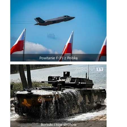
Powitanie F-35 z Polską
Borsuki i roje dronów