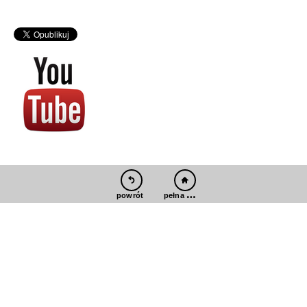
pełna wersja
powrót