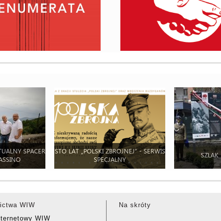
TUALNY SPACER
STO LAT „POLSKI ZBROJNEJ” - SERWIS
SZLAK
ASSINO
SPECJALNY
ictwa WIW
Na skróty
nternetowy WIW