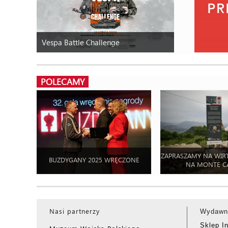
Vespa Battle Challenge
POLECAMY
ZAPRASZAMY NA WIR
BUZDYGANY 2025 WRĘCZONE
NA MONTE C
Nasi partnerzy
Wydawn
Sklep I