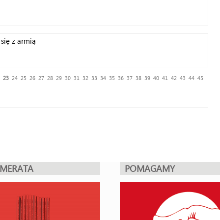
się z armią
23
24
25
26
27
28
29
30
31
32
33
34
35
36
37
38
39
40
41
42
43
44
45
UMERATA
POMAGAMY