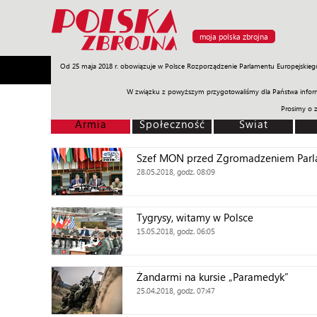
moja polska zbrojna
Od 25 maja 2018 r. obowiązuje w Polsce Rozporządzenie Parlamentu Europejskieg
Armia
Poligon
Sprzęt
Misje
Polityka
Prawo
W związku z powyższym przygotowaliśmy dla Państwa inform
Prosimy o 
Armia
Społeczność
Świat
Szef MON przed Zgromadzeniem Par
28.05.2018, godz. 08:09
Tygrysy, witamy w Polsce
15.05.2018, godz. 06:05
Żandarmi na kursie „Paramedyk”
25.04.2018, godz. 07:47