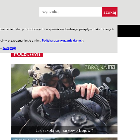
przetwarzaniem danych osobowych i w sprawie swobodnego przepływu takich danych
SH
SKLEP
Jednodniówki
Praca w WIW
simy o zapoznanie się z nimi:
Polityka przetwarzania danych
.
 –
Akceptuję
POLECAMY
Jak szkolą się nurkowie bojowi?