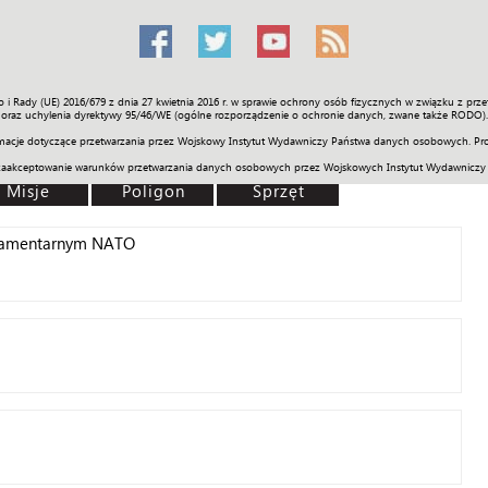
o i Rady (UE) 2016/679 z dnia 27 kwietnia 2016 r. w sprawie ochrony osób fizycznych w związku z 
Świat
Społeczność
Sport
Historia
Galerie
Wideo
ENGLI
oraz uchylenia dyrektywy 95/46/WE (ogólne rozporządzenie o ochronie danych, zwane także RODO).
acje dotyczące przetwarzania przez Wojskowy Instytut Wydawniczy Państwa danych osobowych. Pro
zaakceptowanie warunków przetwarzania danych osobowych przez Wojskowych Instytut Wydawniczy
Misje
Poligon
Sprzęt
lamentarnym NATO