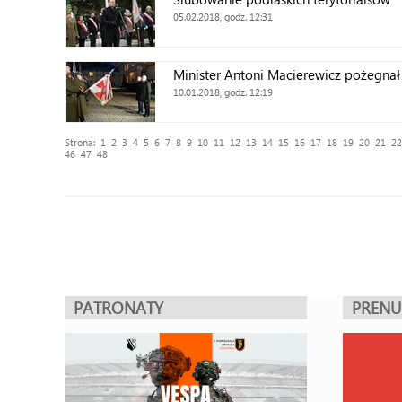
05.02.2018, godz. 12:31
Minister Antoni Macierewicz pożegnał 
10.01.2018, godz. 12:19
Strona:
1
2
3
4
5
6
7
8
9
10
11
12
13
14
15
16
17
18
19
20
21
22
46
47
48
PATRONATY
PREN