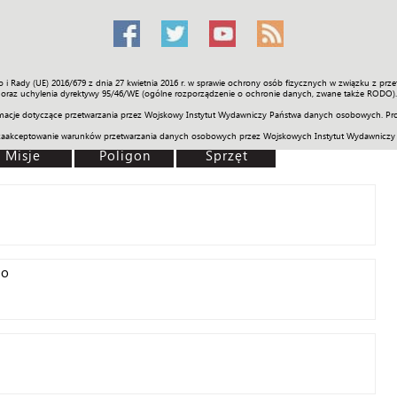
o i Rady (UE) 2016/679 z dnia 27 kwietnia 2016 r. w sprawie ochrony osób fizycznych w związku z 
Świat
Społeczność
Sport
Historia
Galerie
Wideo
ENGLI
oraz uchylenia dyrektywy 95/46/WE (ogólne rozporządzenie o ochronie danych, zwane także RODO).
acje dotyczące przetwarzania przez Wojskowy Instytut Wydawniczy Państwa danych osobowych. Pro
zaakceptowanie warunków przetwarzania danych osobowych przez Wojskowych Instytut Wydawniczy
Misje
Poligon
Sprzęt
go