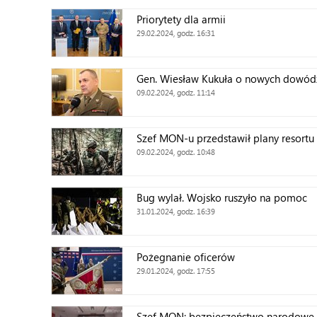
Priorytety dla armii
29.02.2024, godz. 16:31
Gen. Wiesław Kukuła o nowych dowód
09.02.2024, godz. 11:14
Szef MON-u przedstawił plany resortu
09.02.2024, godz. 10:48
Bug wylał. Wojsko ruszyło na pomoc
31.01.2024, godz. 16:39
Pożegnanie oficerów
29.01.2024, godz. 17:55
Szef MON: bezpieczeństwo narodowe j