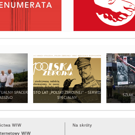
TUALNY SPACER
STO LAT „POLSKI ZBROJNEJ” - SERWIS
SZLAK
ASSINO
SPECJALNY
ictwa WIW
Na skróty
nternetowy WIW