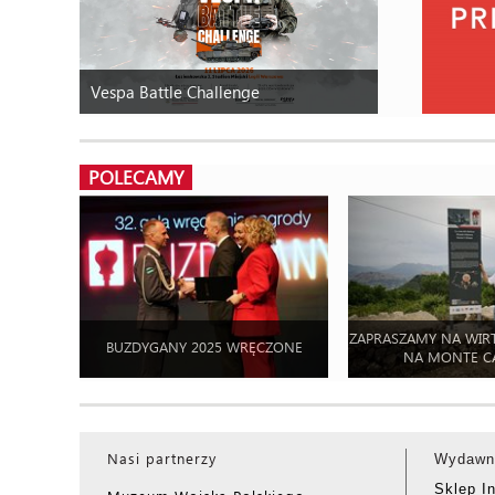
Vespa Battle Challenge
POLECAMY
ZAPRASZAMY NA WIR
BUZDYGANY 2025 WRĘCZONE
NA MONTE C
Nasi partnerzy
Wydawn
Sklep I