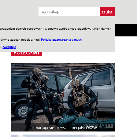
przetwarzaniem danych osobowych i w sprawie swobodnego przepływu takich danych
SH
SKLEP
Jednodniówki
Praca w WIW
simy o zapoznanie się z nimi:
Polityka przetwarzania danych
.
 –
Akceptuję
POLECAMY
Jak hartują się przyszli specjalsi OSŻW