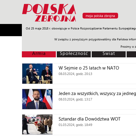
moja polska zbrojna
Od 25 maja 2018 r. obowiązuje w Polsce Rozporządzenie Parlamentu Europejskieg
Armia
Poligon
Sprzęt
Misje
Polityka
Prawo
W związku z powyższym przygotowaliśmy dla Państwa inform
Prosimy o 
Armia
Społeczność
Świat
W Sejmie o 25 latach w NATO
08.03.2024, godz. 20:13
Jeden za wszystkich, wszyscy za jedne
08.03.2024, godz. 13:17
Sztandar dla Dowództwa WOT
01.03.2024, godz. 18:49