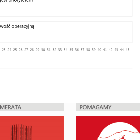
owość operacyjną
23
24
25
26
27
28
29
30
31
32
33
34
35
36
37
38
39
40
41
42
43
44
45
UMERATA
POMAGAMY