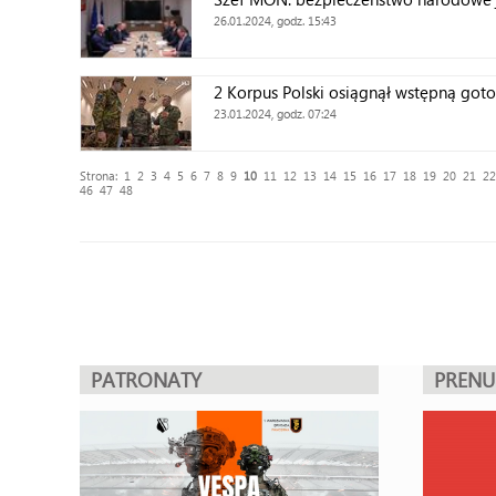
26.01.2024, godz. 15:43
2 Korpus Polski osiągnął wstępną got
23.01.2024, godz. 07:24
Strona:
1
2
3
4
5
6
7
8
9
10
11
12
13
14
15
16
17
18
19
20
21
22
46
47
48
PATRONATY
PREN