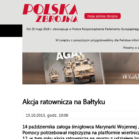
moja polska zbrojna
Od 25 maja 2018 r. obowiązuje w Polsce Rozporządzenie Parlamentu Europejskieg
Armia
Poligon
Sprzęt
Misje
Polityka
Prawo
W związku z powyższym przygotowaliśmy dla Państwa inform
Prosimy o 
Akcja ratownicza na Bałtyku
15.10.2013, godz. 10:06
14 października załoga śmigłowca Marynarki Wojennej „A
Pomocy potrzebował mężczyzna na platformie wiertniczn
12. w tym roku akcja ratownicza na morzu z udziałem l