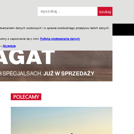
przetwarzaniem danych osobowych i w sprawie swobodnego przepływu takich danych
SH
SKLEP
Jednodniówki
Praca w WIW
simy o zapoznanie się z nimi:
Polityka przetwarzania danych
.
 –
Akceptuję
POLECAMY