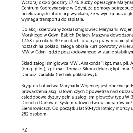
Wczoraj około godziny 17.40 służby operacyjne Maryna
Centrum Koordynacyjne w Gdyni, że pomocy potrzebuje 
przekazanych informacji wynikało, że w wyniku urazu g
wymaga transportu do szpitala.
Do akcji skierowany został śmigłowiec Marynarki Wojen
Morskiego w Gdyni Babich Dołach. Maszyna dowodzona p
17.58 i po około 30 minutach lotu była już w rejonie p
noszach na pokład, załoga obrała kurs powrotny w kier
MW w Gdyni, gdzie poszkodowanego w stanie stabilnym
Skład załogi śmigłowca MW „Anakonda”: kpt. mar. pil. A
(drugi pilot); kpt. mar. Tomasz Sikora (lekarz); kpt. mar
Dariusz Dudulski (technik pokładowy).
Brygada Lotnictwa Marynarki Wojennej jest obecnie jed
prowadzenia akcji ratowniczych z powietrza nad obszar
całodobowe dyżury pełnią załogi śmigłowców typu W-3
Dołach i Darłowie. System ratownictwa wspiera również
Siemirowicach. Od początku lat 90-tych lotnicy morscy 
282 osobom.
PZ