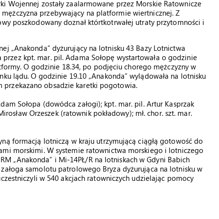
rki Wojennej zostały zaalarmowane przez Morskie Ratownicze
mężczyzna przebywający na platformie wiertnicznej. Z
łowy poszkodowany doznał którtkotrwałej utraty przytomności i
nej „Anakonda” dyżurujący na lotnisku 43 Bazy Lotnictwa
rzez kpt. mar. pil. Adama Sołopę wystartowała o godzinie
latformy. O godzinie 18.34, po podjęciu chorego mężczyzny w
unku lądu. O godzinie 19.10 „Anakonda” wylądowała na lotnisku
 przekazano obsadzie karetki pogotowia.
dam Sołopa (dowódca załogi); kpt. mar. pil. Artur Kasprzak
. Mirosław Orzeszek (ratownik pokładowy); mł. chor. szt. mar.
yną formacją lotniczą w kraju utrzymującą ciągłą gotowość do
ami morskimi. W systemie ratownictwa morskiego i lotniczego
RM „Anakonda” i Mi-14PŁ/R na lotniskach w Gdyni Babich
 załoga samolotu patrolowego Bryza dyżurująca na lotnisku w
uczestniczyli w 540 akcjach ratowniczych udzielając pomocy