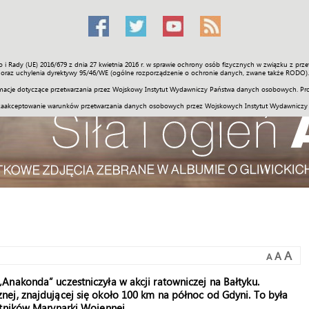
o i Rady (UE) 2016/679 z dnia 27 kwietnia 2016 r. w sprawie ochrony osób fizycznych w związku z 
Świat
Społeczność
Sport
Historia
Galerie
Wideo
ENGLI
oraz uchylenia dyrektywy 95/46/WE (ogólne rozporządzenie o ochronie danych, zwane także RODO).
acje dotyczące przetwarzania przez Wojskowy Instytut Wydawniczy Państwa danych osobowych. Pro
zaakceptowanie warunków przetwarzania danych osobowych przez Wojskowych Instytut Wydawniczy
A
A
A
nakonda” uczestniczyła w akcji ratowniczej na Bałtyku.
ej, znajdującej się około 100 km na północ od Gdyni. To była
otników Marynarki Wojennej.