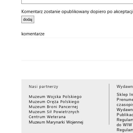
Komentarz zostanie opublikowany dopiero po akceptacji 
komentarze
Nasi partnerzy
Wydawn
Sklep I
Muzeum Wojska Polskiego
Prenume
Muzeum Oręża Polskiego
czasop
Muzeum Broni Pancernej
Wydawni
Muzeum Sił Powietrznych
Publika
Centrum Weterana
Regulam
Muzeum Marynarki Wojennej
do WIW
Regula