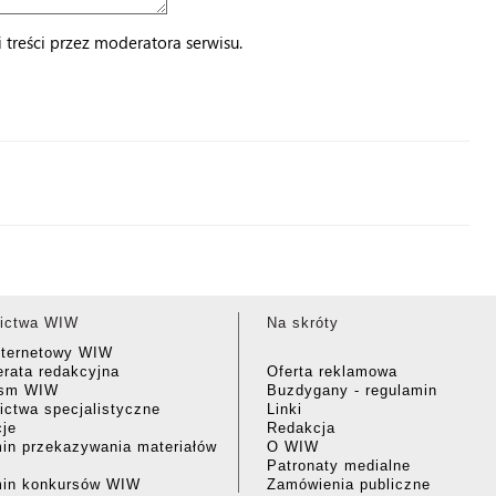
treści przez moderatora serwisu.
ictwa WIW
Na skróty
nternetowy WIW
rata redakcyjna
Oferta reklamowa
ism WIW
Buzdygany - regulamin
ctwa specjalistyczne
Linki
cje
Redakcja
in przekazywania materiałów
O WIW
Patronaty medialne
min konkursów WIW
Zamówienia publiczne