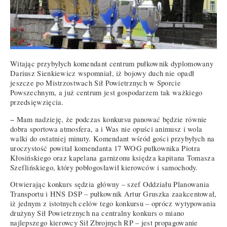
Witając przybyłych komendant centrum pułkownik dyplomowany
Dariusz Sienkiewicz wspomniał, iż bojowy duch nie opadł
jeszcze po Mistrzostwach Sił Powietrznych w Sporcie
Powszechnym, a już centrum jest gospodarzem tak ważkiego
przedsięwzięcia.
− Mam nadzieję, że podczas konkursu panować będzie równie
dobra sportowa atmosfera, a i Was nie opuści animusz i wola
walki do ostatniej minuty. Komendant wśród gości przybyłych na
uroczystość powitał komendanta 17 WOG pułkownika Piotra
Kłosińskiego oraz kapelana garnizonu księdza kapitana Tomasza
Szeflińskiego, który pobłogosławił kierowców i samochody.
Otwierając konkurs sędzia główny – szef Oddziału Planowania
Transportu i HNS DSP – pułkownik Artur Gruszka zaakcentował,
iż jednym z istotnych celów tego konkursu – oprócz wytypowania
drużyny Sił Powietrznych na centralny konkurs o miano
najlepszego kierowcy Sił Zbrojnych RP – jest propagowanie