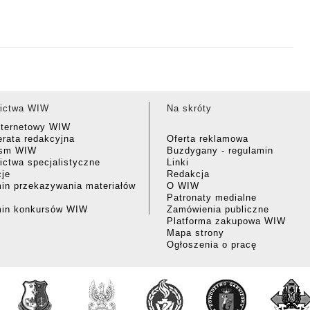
ictwa WIW
Na skróty
nternetowy WIW
rata redakcyjna
Oferta reklamowa
ism WIW
Buzdygany - regulamin
ctwa specjalistyczne
Linki
cje
Redakcja
in przekazywania materiałów
O WIW
Patronaty medialne
min konkursów WIW
Zamówienia publiczne
Platforma zakupowa WIW
Mapa strony
Ogłoszenia o pracę