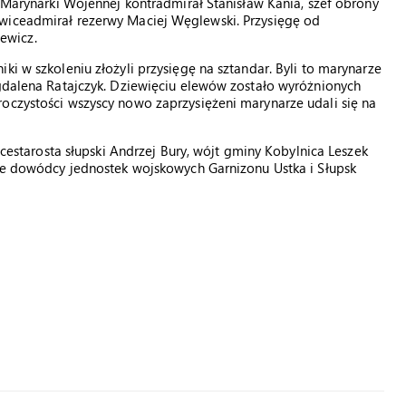
a Marynarki Wojennej kontradmirał Stanisław Kania, szef obrony
wiceadmirał rezerwy Maciej Węglewski. Przysięgę od
ewicz.
ki w szkoleniu złożyli przysięgę na sztandar. Byli to marynarze
agdalena Ratajczyk. Dziewięciu elewów zostało wyróżnionych
oczystości wszyscy nowo zaprzysiężeni marynarze udali się na
wicestarosta słupski Andrzej Bury, wójt gminy Kobylnica Leszek
kże dowódcy jednostek wojskowych Garnizonu Ustka i Słupsk