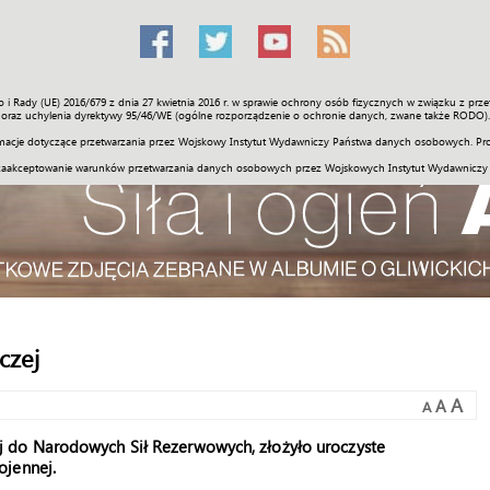
o i Rady (UE) 2016/679 z dnia 27 kwietnia 2016 r. w sprawie ochrony osób fizycznych w związku z 
Świat
Społeczność
Sport
Historia
Galerie
Wideo
ENGLI
oraz uchylenia dyrektywy 95/46/WE (ogólne rozporządzenie o ochronie danych, zwane także RODO).
acje dotyczące przetwarzania przez Wojskowy Instytut Wydawniczy Państwa danych osobowych. Pro
zaakceptowanie warunków przetwarzania danych osobowych przez Wojskowych Instytut Wydawniczy
czej
A
A
A
 do Narodowych Sił Rezerwowych, złożyło uroczyste
ojennej.