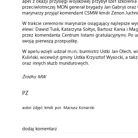
apel z okazji przysięgi wojskowej przybył szef szkoleni
przeciwlotniczej MON generał brygady Jan Gabryś oraz 
marynarzy przyjął komendant CSMW kmdr Zenon Juchni
W trakcie ceremonii marynarze osiągający najlepsze wyni
elewi: Dawid Tusk, Katarzyna Sołtys, Bartosz Kania i M
przez komendanta Centrum listami gratulacyjnymi. Po ur
swoją pierwszą przepustkę.
W apelu wzięli udział m.in.: burmistrz Ustki Jan Olech, 
Kuliński, wicewójt gminy Ustka Krzysztof Wysocki, a ta
oraz innych służb mundurowych.
Źródło: MW
PZ
autor zdjęć: kmdr por. Mariusz Konarski
dodaj komentarz