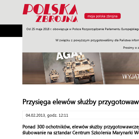
moja polska zbrojna
Od 25 maja 2018 r. obowiązuje w Polsce Rozporządzenie Parlamentu Europejskieg
Armia
Poligon
Sprzęt
Misje
Polityka
Prawo
W związku z powyższym przygotowaliśmy dla Państwa inform
Prosimy o 
Przysięga elewów służby przygotowaw
04.02.2013, godz. 12:11
Ponad 300 ochotników, elewów służby przygotowawczej
ślubowanie na sztandar Centrum Szkolenia Marynarki W