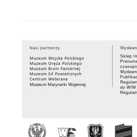
Nasi partnerzy
Wydawn
Sklep I
Muzeum Wojska Polskiego
Prenume
Muzeum Oręża Polskiego
czasop
Muzeum Broni Pancernej
Wydawni
Muzeum Sił Powietrznych
Publika
Centrum Weterana
Regulam
Muzeum Marynarki Wojennej
do WIW
Regula