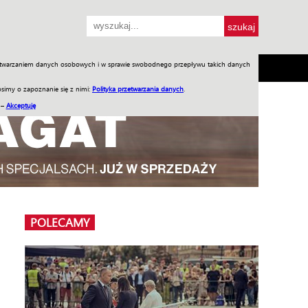
przetwarzaniem danych osobowych i w sprawie swobodnego przepływu takich danych
SH
SKLEP
Jednodniówki
Praca w WIW
simy o zapoznanie się z nimi:
Polityka przetwarzania danych
.
 –
Akceptuję
POLECAMY