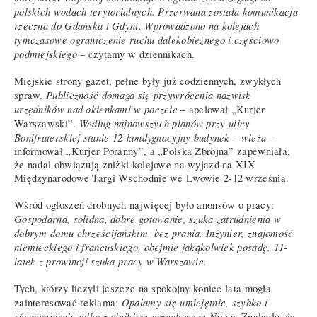
polskich wodach terytorialnych. Przerwana została komunikacja
rzeczna do Gdańska i Gdyni. Wprowadzono na kolejach
tymczasowe ograniczenie ruchu dalekobieżnego i częściowo
podmiejskiego
– czytamy w dziennikach.
Miejskie strony gazet, pełne były już codziennych, zwykłych
Publiczność domaga się przywrócenia nazwisk
spraw.
urzędników nad okienkami w poczcie
– apelował „Kurjer
Według najnowszych planów przy ulicy
Warszawski”.
Bonifraterskiej stanie 12-kondygnacyjny budynek – wieża
–
informował „Kurjer Poranny”, a „Polska Zbrojna” zapewniała,
że nadal obwiązują zniżki kolejowe na wyjazd na XIX
Międzynarodowe Targi Wschodnie we Lwowie 2-12 września.
Wśród ogłoszeń drobnych najwięcej było anonsów o pracy:
Gospodarna, solidna, dobre gotowanie, szuka zatrudnienia w
dobrym domu chrześcijańskim, bez prania. Inżynier, znajomość
niemieckiego i francuskiego, obejmie jakąkolwiek posadę. 11-
latek z prowincji szuka pracy w Warszawie.
Tych, którzy liczyli jeszcze na spokojny koniec lata mogła
Opalamy się umiejętnie, szybko i
zainteresować reklama:
równomiernie tylko z olejkiem orzechowym Nivea
. Znalazło się