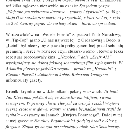
Sprzedam zeszyt
też kilka ogłoszeń niezwykle na czasie:
„Wojenne gospodarstwo domowe – zapasy i żywienie” za 50 gr.
Maja Owczarska przepowie ci przyszłość, z kart za 1 zł, z ręki
za 2 zł. Czarny papier do zasłony okien – hurtowo sprzedam.
Warszawiaków na „Wesele Fonsia” zapraszał Teatr Narodowy,
w „Tip-Top” grano „U nas najweselej” z Ordanówną i Bodo, a
„Letni” był nieczynny z powodu próby generalnej przed sobotnią
premierą „Serce w rozterce czyli ślusarz-widmo”. Równie lekki
„Napoleon” daje „Szyfr 413”,
repertuar proponowały kina.
wyróżniający się dobrą fakturą scenariusza film szpiegowski. W
Atlantiku pierwsza jaskółka sezonu – premiera „Honolulu” z
Eleonor Powell i ulubieńcem kobiet Robertem Youngiem
–
informowały gazety.
16-letni
Kroniki kryminalne w dziennikach pękały w szwach.
Jan Kleczman pokłócił się ze Stanisławem Wojtem, swoim
szwagrem. W pewnej chwili chwycił za orczyk i zadał Wojtowi
szereg ciosów w głowę. Ranny w stanie beznadziejnym trafił do
szpitala
– czytamy na łamach „Kurjera Porannego”. Dalej w tej
Na ulicy Bojanowskiej złodziej kradł cukier z
samej gazecie:
furgonu. Złapał go na tym przechodzący obok zdun Skonieczny
.