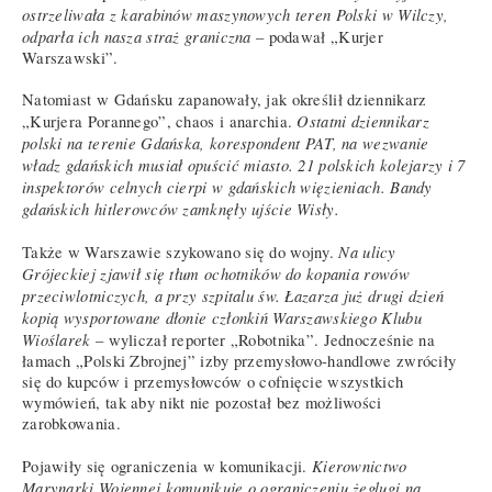
ostrzeliwała z karabinów maszynowych teren Polski w Wilczy,
odparła ich nasza straż graniczna
– podawał „Kurjer
Warszawski”.
Natomiast w Gdańsku zapanowały, jak określił dziennikarz
Ostatni dziennikarz
„Kurjera Porannego”, chaos i anarchia.
polski na terenie Gdańska, korespondent PAT, na wezwanie
władz gdańskich musiał opuścić miasto. 21 polskich kolejarzy i 7
inspektorów celnych cierpi w gdańskich więzieniach. Bandy
gdańskich hitlerowców zamknęły ujście Wisły.
Na ulicy
Także w Warszawie szykowano się do wojny.
Grójeckiej zjawił się tłum ochotników do kopania rowów
przeciwlotniczych, a przy szpitalu św. Łazarza już drugi dzień
kopią wysportowane dłonie członkiń Warszawskiego Klubu
Wioślarek
– wyliczał reporter „Robotnika”. Jednocześnie na
łamach „Polski Zbrojnej” izby przemysłowo-handlowe zwróciły
się do kupców i przemysłowców o cofnięcie wszystkich
wymówień, tak aby nikt nie pozostał bez możliwości
zarobkowania.
Kierownictwo
Pojawiły się ograniczenia w komunikacji.
Marynarki Wojennej komunikuje o ograniczeniu żeglugi na