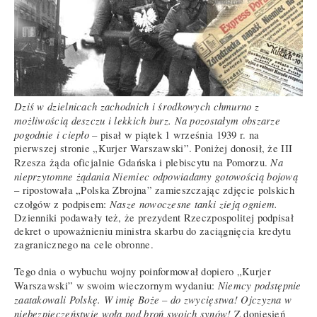
Dziś w dzielnicach zachodnich i środkowych chmurno z
możliwością deszczu i lekkich burz. Na pozostałym obszarze
pogodnie i ciepło
– pisał w piątek 1 września 1939 r. na
pierwszej stronie „Kurjer Warszawski”. Poniżej donosił, że III
Na
Rzesza żąda oficjalnie Gdańska i plebiscytu na Pomorzu.
nieprzytomne żądania Niemiec odpowiadamy gotowością bojową
– ripostowała „Polska Zbrojna” zamieszczając zdjęcie polskich
Nasze nowoczesne tanki zieją ogniem.
czołgów z podpisem:
Dzienniki podawały też, że prezydent Rzeczpospolitej podpisał
dekret o upoważnieniu ministra skarbu do zaciągnięcia kredytu
zagranicznego na cele obronne.
Tego dnia o wybuchu wojny poinformował dopiero „Kurjer
Niemcy podstępnie
Warszawski” w swoim wieczornym wydaniu:
zaatakowali Polskę. W imię Boże – do zwycięstwa! Ojczyzna w
niebezpieczeństwie woła pod broń swoich synów!
Z doniesień