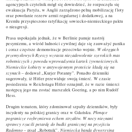
agencyjnych czytelnik mógł się dowiedzieć, że rozpoczęła się
ewakuacja Paryża, w Anglii zarządzono pełną mobilizację floty
oraz powołanie rezerw armii regularnej i dodatkowej, a na
Kremlu przyspieszono ratyfikację sowiecko-niemieckiego paktu
o nieagresji.
Prasa uspokajała jednak, że w Berlinie panuje nastrój
pesymizmu, a wśród ludności cywilnej daje się zauważyć panika
W okręgach
i coraz częstsze demonstracje przeciwko wojnie.
przemysłowych Rzeszy wzrasta niezadowolenie szerokich mas
robotniczych z powodu wprowadzenia kartek żywnościowych.
Niemieckie kobiety w antywojennym proteście kładą się na
szynach
– dodawał „Kurjer Poranny”. Ponadto dzienniki
sugerowały, iż Hitler przewiduje swoją śmierć. W czasie
posiedzenia w Reichstagu Hitler oznajmił, że w razie śmierci
następcą jego ma zostać marszałek Goering, a po nim Rudolf
Hess.
Drugim tematem, który zdominował szpalty dzienników, były
Płonące
incydenty na polskiej granicy oraz w Gdańsku.
pogranicze rozbrzmiewa echem strzałów. W nocy nieznani
sprawcy rzucili petardę do budki granicznej na przejściu
Radomno
Niemiecka banda dywersyjna
– pisał „Robotnik”.