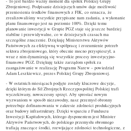
- To jest bardzo ważny moment dla spółek Polskiej Grupy
Zbrojeniowej. Podpisanie dzisiejszych umów daje możliwość
przeniesienia środków finansowych z FIK, co oznacza, że
zrealizowaliśmy wszystkie przypisane nam zadania, a wykonanie
planu finansowego jest na poziomie 100%. Dzięki temu
planowanie inwestycji w Grupie PGZ staje się jeszcze bardziej
stabilne i przewidywalne, co w dzisiejszych czasach ma
szczególne znaczenie. Dziękuję Ministerstwu Aktywów
Państwowych za efektywną współpracę i zrozumienie potrzeb
sektora zbrojeniowego, który obecnie mocno przyspieszył, a
wraz z nim dynamizują się wszystkie procesy inwestycyjno-
finansowe PGZ. Dziękuję także zarządom spółek za
zaangażowanie w realizację Programu Narew – powiedział
Adam Leszkiewicz, prezes Polskiej Grupy Zbrojeniowej.
- W ostatnich miesiącach podjęte zostały kluczowe decyzje,
dzięki którym do Sił Zbrojnych Rzeczypospolitej Polskiej trafi
wyczekiwany, nowoczesny sprzęt. Aby sprostać nowym
wyzwaniom w sposób niezawodny, nasz przemysł obronny
potrzebuje dofinansowania w zakresie zdolności produkcyjnych
oraz budowy infrastruktury. Dzięki wsparciu z Funduszu
Inwestycji Kapitałowych, którego dysponentem jest Minister
Aktywów Państwowych, do polskiego przemysłu obronnego
trafiają znaczące środki, rozwijające zdolności technologiczne, z