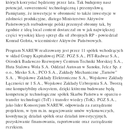
których korzystać będziemy przez lata. Tak budujemy nasz
potencjał, suwerenność technologiczną i przemysłową.
Pamiętamy, że inwestycje w obronność to także inwestycje w
zdolności produkcyjne, dlatego Ministerstwo Aktywów
Państwowych rozbudowuje polski przemysł obronny tak, by
zgodnie z ideą local content dostarczał on w jak największej
części wysokiej klasy sprzęt dla sił zbrojnych RP - powiedział
Konrad Gołota, wiceminister Aktywów Państwowych.
Program NAREW realizowany jest przez 11 spółek wchodzących
w skład Grupy Kapitałowej PGZ: PGZ S.A., PIT-Radwar S.A.,
Ośrodek Badawczo Rozwojowy Centrum Techniki Morskiej S.A.,
Huta Stalowa Wola S.A. Oddział Autosan w Sanoku, Jelcz Sp. z
o.o., Mesko S.A., PCO S.A., Zakłady Mechaniczne „Tarnów”
S.A. , Wojskowe Zakłady Elektroniczne S.A., Wojskowe Zakłady
Łączności nr 1 S.A., Wojskowe Zakłady Uzbrojenia S.A. Tworzą
one kompatybilny ekosystem, dzięki któremu budowane będą
kompetencje technologiczne spółek Skarbu Państwa w oparciu o
transfer technologii (ToT) i transfer wiedzy (ToK). PGZ S.A.,
jako lider Konsorcjum NAREW, odpowiada za zarządzanie
projektem, w tym m.in. negocjowanie umów wykonawczych,
koordynację działań spółek oraz działań inwestycyjnych,
pozyskiwanie finansowania, raportowanie oraz zarządzanie
ryzykiem.