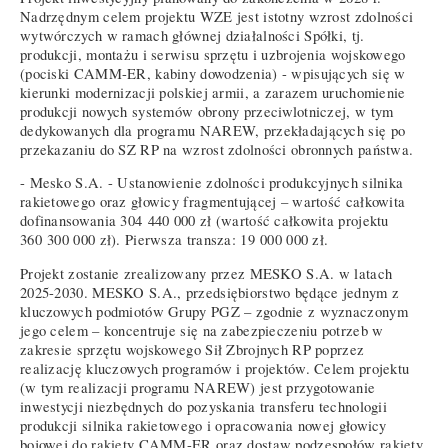
Nadrzędnym celem projektu WZE jest istotny wzrost zdolności
wytwórczych w ramach głównej działalności Spółki, tj.
produkcji, montażu i serwisu sprzętu i uzbrojenia wojskowego
(pociski CAMM-ER, kabiny dowodzenia) - wpisujących się w
kierunki modernizacji polskiej armii, a zarazem uruchomienie
produkcji nowych systemów obrony przeciwlotniczej, w tym
dedykowanych dla programu NAREW, przekładających się po
przekazaniu do SZ RP na wzrost zdolności obronnych państwa.
- Mesko S.A. - Ustanowienie zdolności produkcyjnych silnika
rakietowego oraz głowicy fragmentującej – wartość całkowita
dofinansowania 304 440 000 zł (wartość całkowita projektu
360 300 000 zł). Pierwsza transza: 19 000 000 zł.
Projekt zostanie zrealizowany przez MESKO S.A. w latach
2025-2030. MESKO S.A., przedsiębiorstwo będące jednym z
kluczowych podmiotów Grupy PGZ – zgodnie z wyznaczonym
jego celem – koncentruje się na zabezpieczeniu potrzeb w
zakresie sprzętu wojskowego Sił Zbrojnych RP poprzez
realizację kluczowych programów i projektów. Celem projektu
(w tym realizacji programu NAREW) jest przygotowanie
inwestycji niezbędnych do pozyskania transferu technologii
produkcji silnika rakietowego i opracowania nowej głowicy
bojowej do rakiety CAMM-ER oraz dostaw podzespołów rakiety.