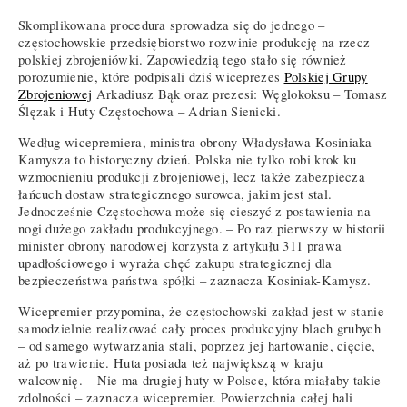
Skomplikowana procedura sprowadza się do jednego –
częstochowskie przedsiębiorstwo rozwinie produkcję na rzecz
polskiej zbrojeniówki. Zapowiedzią tego stało się również
porozumienie, które podpisali dziś wiceprezes
Polskiej Grupy
Zbrojeniowej
Arkadiusz Bąk oraz prezesi: Węglokoksu – Tomasz
Ślęzak i Huty Częstochowa – Adrian Sienicki.
Według wicepremiera, ministra obrony Władysława Kosiniaka-
Kamysza to historyczny dzień. Polska nie tylko robi krok ku
wzmocnieniu produkcji zbrojeniowej, lecz także zabezpiecza
łańcuch dostaw strategicznego surowca, jakim jest stal.
Jednocześnie Częstochowa może się cieszyć z postawienia na
nogi dużego zakładu produkcyjnego. – Po raz pierwszy w historii
minister obrony narodowej korzysta z artykułu 311 prawa
upadłościowego i wyraża chęć zakupu strategicznej dla
bezpieczeństwa państwa spółki – zaznacza Kosiniak-Kamysz.
Wicepremier przypomina, że częstochowski zakład jest w stanie
samodzielnie realizować cały proces produkcyjny blach grubych
– od samego wytwarzania stali, poprzez jej hartowanie, cięcie,
aż po trawienie. Huta posiada też największą w kraju
walcownię. – Nie ma drugiej huty w Polsce, która miałaby takie
zdolności – zaznacza wicepremier. Powierzchnia całej hali