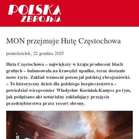
MON przejmuje Hutę Częstochowa
poniedziałek, 22 grudnia 2025
Huta Częstochowa – największy w kraju producent blach
grubych – balansowała na krawędzi upadku, teraz dostanie
nowe życie. Zakład wzmocni potencjał polskiej zbrojeniówki.
– To historyczny dzień dla polskiego bezpieczeństwa –
powiedział wicepremier Władysław Kosiniak-Kamysz po tym,
jak podpisano akt notarialny zakładający przejęcie
przedsiębiorstwa przez resort obrony.