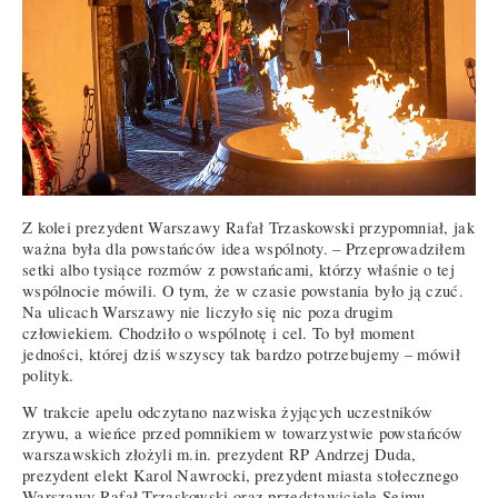
Z kolei prezydent Warszawy Rafał Trzaskowski przypomniał, jak
ważna była dla powstańców idea wspólnoty. – Przeprowadziłem
setki albo tysiące rozmów z powstańcami, którzy właśnie o tej
wspólnocie mówili. O tym, że w czasie powstania było ją czuć.
Na ulicach Warszawy nie liczyło się nic poza drugim
człowiekiem. Chodziło o wspólnotę i cel. To był moment
jedności, której dziś wszyscy tak bardzo potrzebujemy – mówił
polityk.
W trakcie apelu odczytano nazwiska żyjących uczestników
zrywu, a wieńce przed pomnikiem w towarzystwie powstańców
warszawskich złożyli m.in. prezydent RP Andrzej Duda,
prezydent elekt Karol Nawrocki, prezydent miasta stołecznego
Warszawy Rafał Trzaskowski oraz przedstawiciele Sejmu,