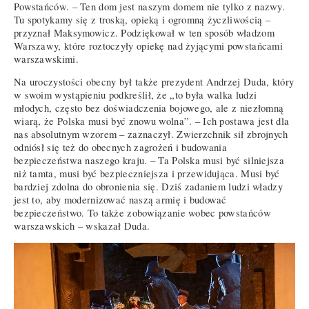
Powstańców. – Ten dom jest naszym domem nie tylko z nazwy.
Tu spotykamy się z troską, opieką i ogromną życzliwością –
przyznał Maksymowicz. Podziękował w ten sposób władzom
Warszawy, które roztoczyły opiekę nad żyjącymi powstańcami
warszawskimi.
Na uroczystości obecny był także prezydent Andrzej Duda, który
w swoim wystąpieniu podkreślił, że „to była walka ludzi
młodych, często bez doświadczenia bojowego, ale z niezłomną
wiarą, że Polska musi być znowu wolna”. – Ich postawa jest dla
nas absolutnym wzorem – zaznaczył. Zwierzchnik sił zbrojnych
odniósł się też do obecnych zagrożeń i budowania
bezpieczeństwa naszego kraju. – Ta Polska musi być silniejsza
niż tamta, musi być bezpieczniejsza i przewidująca. Musi być
bardziej zdolna do obronienia się. Dziś zadaniem ludzi władzy
jest to, aby modernizować naszą armię i budować
bezpieczeństwo. To także zobowiązanie wobec powstańców
warszawskich – wskazał Duda.