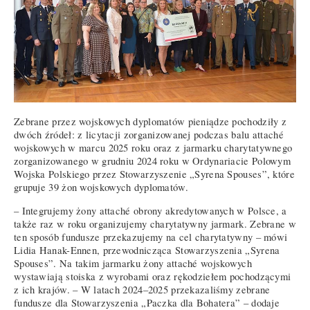
Zebrane przez wojskowych dyplomatów pieniądze pochodziły z
dwóch źródeł: z licytacji zorganizowanej podczas balu attaché
wojskowych w marcu 2025 roku oraz z jarmarku charytatywnego
zorganizowanego w grudniu 2024 roku w Ordynariacie Polowym
Wojska Polskiego przez Stowarzyszenie „Syrena Spouses”, które
grupuje 39 żon wojskowych dyplomatów.
– Integrujemy żony attaché obrony akredytowanych w Polsce, a
także raz w roku organizujemy charytatywny jarmark. Zebrane w
ten sposób fundusze przekazujemy na cel charytatywny – mówi
Lidia Hanak-Ennen, przewodnicząca Stowarzyszenia „Syrena
Spouses”. Na takim jarmarku żony attaché wojskowych
wystawiają stoiska z wyrobami oraz rękodziełem pochodzącymi
z ich krajów. – W latach 2024–2025 przekazaliśmy zebrane
fundusze dla Stowarzyszenia „Paczka dla Bohatera” – dodaje