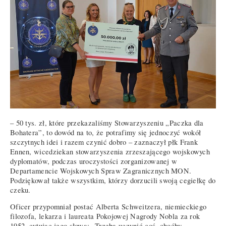
– 50 tys. zł, które przekazaliśmy Stowarzyszeniu „Paczka dla
Bohatera”, to dowód na to, że potrafimy się jednoczyć wokół
szczytnych idei i razem czynić dobro – zaznaczył płk Frank
Ennen, wicedziekan stowarzyszenia zrzeszającego wojskowych
dyplomatów, podczas uroczystości zorganizowanej w
Departamencie Wojskowych Spraw Zagranicznych MON.
Podziękował także wszystkim, którzy dorzucili swoją cegiełkę do
czeku.
Oficer przypomniał postać Alberta Schweitzera, niemieckiego
filozofa, lekarza i laureata Pokojowej Nagrody Nobla za rok
1952, cytując jego słowa: „Trzeba uczynić coś, choćby