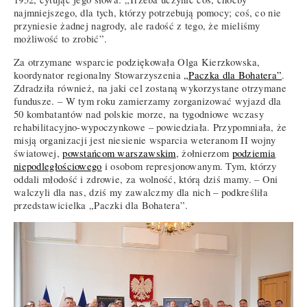
najmniejszego, dla tych, którzy potrzebują pomocy; coś, co nie
przyniesie żadnej nagrody, ale radość z tego, że mieliśmy
możliwość to zrobić”.
Za otrzymane wsparcie podziękowała Olga Kierzkowska,
koordynator regionalny Stowarzyszenia
„Paczka dla Bohatera”
.
Zdradziła również, na jaki cel zostaną wykorzystane otrzymane
fundusze. – W tym roku zamierzamy zorganizować wyjazd dla
50 kombatantów nad polskie morze, na tygodniowe wczasy
rehabilitacyjno-wypoczynkowe – powiedziała. Przypomniała, że
misją organizacji jest niesienie wsparcia weteranom II wojny
światowej,
powstańcom warszawskim
, żołnierzom
podziemia
niepodległościowego
i osobom represjonowanym. Tym, którzy
oddali młodość i zdrowie, za wolność, którą dziś mamy. – Oni
walczyli dla nas, dziś my zawalczmy dla nich – podkreśliła
przedstawicielka „Paczki dla Bohatera”.