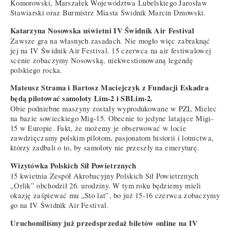
Komorowski, Marszałek Województwa Lubelskiego Jarosław
Stawiarski oraz Burmistrz Miasta Świdnik Marcin Dmowski.
Katarzyna Nosowska uświetni IV Świdnik Air Festival
Zawsze gra na własnych zasadach. Nie mogło więc zabraknąć
jej na IV Świdnik Air Festival. 15 czerwca na air festiwalowej
scenie zobaczymy Nosowską, niekwestionowaną legendę
polskiego rocka.
Mateusz Strama i Bartosz Maciejczyk z Fundacji Eskadra
będą pilotować samoloty Lim-2 i SBLim-2.
Obie podniebne maszyny zostały wyprodukowane w PZL Mielec
na bazie sowieckiego Mig-15. Obecnie to jedyne latające Migi-
15 w Europie. Fakt, że możemy je obserwować w locie
zawdzięczamy polskim pilotom, pasjonatom historii i lotnictwa,
którzy zadbali o to, by samoloty nie przeszły na emeryturę.
Wizytówka Polskich Sił Powietrznych
15 kwietnia Zespół Akrobacyjny Polskich Sił Powietrznych
„Orlik” obchodził 26. urodziny. W tym roku będziemy mieli
okazję zaśpiewać mu „Sto lat”, bo już 15-16 czerwca zobaczymy
go na IV Świdnik Air Festival.
Uruchomiliśmy już przedsprzedaż biletów online na IV