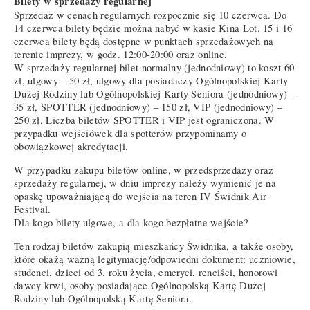
Bilety w sprzedaży regularnej
Sprzedaż w cenach regularnych rozpocznie się 10 czerwca. Do
14 czerwca bilety będzie można nabyć w kasie Kina Lot. 15 i 16
czerwca bilety będą dostępne w punktach sprzedażowych na
terenie imprezy, w godz. 12:00-20:00 oraz online.
W sprzedaży regularnej bilet normalny (jednodniowy) to koszt 60
zł, ulgowy – 50 zł, ulgowy dla posiadaczy Ogólnopolskiej Karty
Dużej Rodziny lub Ogólnopolskiej Karty Seniora (jednodniowy) –
35 zł, SPOTTER (jednodniowy) – 150 zł, VIP (jednodniowy) –
250 zł. Liczba biletów SPOTTER i VIP jest ograniczona. W
przypadku wejściówek dla spotterów przypominamy o
obowiązkowej akredytacji.
W przypadku zakupu biletów online, w przedsprzedaży oraz
sprzedaży regularnej, w dniu imprezy należy wymienić je na
opaskę upoważniającą do wejścia na teren IV Świdnik Air
Festival.
Dla kogo bilety ulgowe, a dla kogo bezpłatne wejście?
Ten rodzaj biletów zakupią mieszkańcy Świdnika, a także osoby,
które okażą ważną legitymację/odpowiedni dokument: uczniowie,
studenci, dzieci od 3. roku życia, emeryci, renciści, honorowi
dawcy krwi, osoby posiadające Ogólnopolską Kartę Dużej
Rodziny lub Ogólnopolską Kartę Seniora.