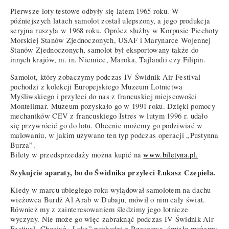
Pierwsze loty testowe odbyły się latem 1965 roku. W
późniejszych latach samolot został ulepszony, a jego produkcja
seryjna ruszyła w 1968 roku. Oprócz służby w Korpusie Piechoty
Morskiej Stanów Zjednoczonych, USAF i Marynarce Wojennej
Stanów Zjednoczonych, samolot był eksportowany także do
innych krajów, m. in. Niemiec, Maroka, Tajlandii czy Filipin.
Samolot, który zobaczymy podczas IV Świdnik Air Festival
pochodzi z kolekcji Europejskiego Muzeum Lotnictwa
Myśliwskiego i przyleci do nas z francuskiej miejscowości
Montelimar. Muzeum pozyskało go w 1991 roku. Dzięki pomocy
mechaników CEV z francuskiego Istres w lutym 1996 r. udało
się przywrócić go do lotu. Obecnie możemy go podziwiać w
malowaniu, w jakim używano ten typ podczas operacji „Pustynna
Burza”.
Bilety w przedsprzedaży można kupić na
www.biletyna.pl.
Szykujcie aparaty, bo do Świdnika przyleci Łukasz Czepiela.
Kiedy w marcu ubiegłego roku wylądował samolotem na dachu
wieżowca Burdż Al Arab w Dubaju, mówił o nim cały świat.
Również my z zainteresowaniem śledzimy jego lotnicze
wyczyny. Nie może go więc zabraknąć podczas IV Świdnik Air
Festival. Chociaż „Luke” pochodzi z Rzeszowa, śmiało możemy