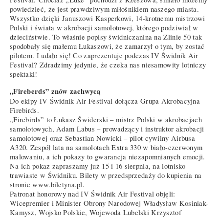
powiedzieć, że jest prawdziwym miłośnikiem naszego miasta.
Wszystko dzięki Januszowi Kasperkowi, 14-krotnemu mistrzowi
Polski i świata w akrobacji samolotowej, którego podziwiał w
dzieciństwie. To właśnie popisy świdniczanina na Zlinie 50 tak
spodobały się małemu Łukaszowi, że zamarzył o tym, by zostać
pilotem. I udało się! Co zaprezentuje podczas IV Świdnik Air
Festival? Zdradzimy jedynie, że czeka nas niesamowity lotniczy
spektakl!
„Fireberds” znów zachwycą
Do ekipy IV Świdnik Air Festival dołącza Grupa Akrobacyjna
Firebirds.
„Firebirds” to Łukasz Świderski – mistrz Polski w akrobacjach
samolotowych, Adam Labus – prowadzący i instruktor akrobacji
samolotowej oraz Sebastian Nowicki – pilot cywilny Airbusa
A320. Zespół lata na samolotach Extra 330 w biało-czerwonym
malowaniu, a ich pokazy to gwarancja niezapomnianych emocji.
Na ich pokaz zapraszamy już 15 i 16 sierpnia, na lotnisko
trawiaste w Świdniku. Bilety w przedsprzedaży do kupienia na
stronie www.biletyna.pl.
Patronat honorowy nad IV Świdnik Air Festival objęli:
Wicepremier i Minister Obrony Narodowej Władysław Kosiniak-
Kamysz, Wojsko Polskie, Wojewoda Lubelski Krzysztof