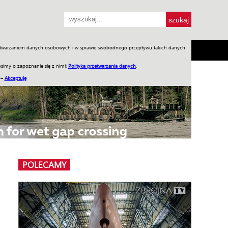
przetwarzaniem danych osobowych i w sprawie swobodnego przepływu takich danych
SH
SKLEP
Jednodniówki
Praca w WIW
simy o zapoznanie się z nimi:
Polityka przetwarzania danych
.
 –
Akceptuję
POLECAMY