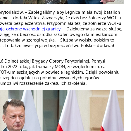
erytorialsów. – Zabiegaliśmy, aby Legnica miała swój batalion
tanie – dodała Witek. Zaznaczyła, że dziś bez żołnierzy WOT-u
kwestii bezpieczeństwa. Przypomniała też, że żołnierze WOT-u
ają ochronę wschodniej granicy.
– Dziękujemy za waszą służbę,
adzieję, że obecność ośrodka szkoleniowego da mieszkańcom
stępowania w szeregi wojska. – Służba w wojsku polskim to
ści. To także inwestycja w bezpieczeństwo Polski – dodawał
 Dolnośląskiej Brygady Obrony Terytorialnej. Pomysł
tku 2022 roku, jak tłumaczy MON, ze względu m.in. na
 WOT-u mieszkających w powiecie legnickim. Dzięki powołaniu
 bliżej do najdalej na południe wysuniętych rejonów
możliwi rozszerzenie zakresu ich szkolenia.