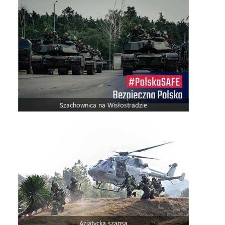
Szachownica na Wisłostradzie
Azjatycka szansa