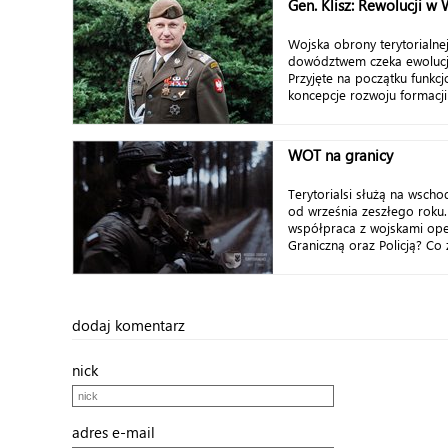
Gen. Klisz: Rewolucji w
Wojska obrony terytorialn
dowództwem czeka ewolucja
Przyjęte na początku funk
koncepcje rozwoju formacji b
WOT na granicy
Terytorialsi służą na wschod
od września zeszłego roku.
współpraca z wojskami ope
Graniczną oraz Policją? Co 
dodaj komentarz
nick
adres e-mail