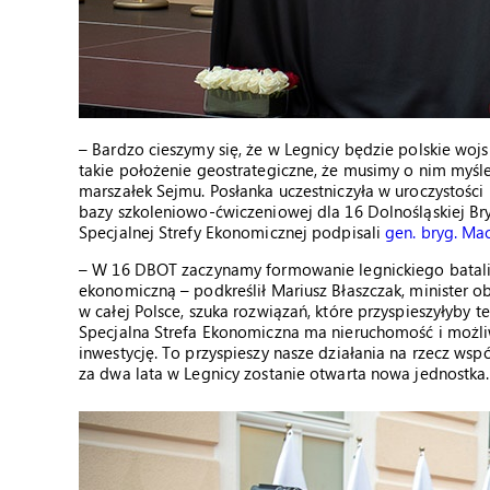
– Bardzo cieszymy się, że w Legnicy będzie polskie w
takie położenie geostrategiczne, że musimy o nim myśle
marszałek Sejmu. Posłanka uczestniczyła w uroczystości
bazy szkoleniowo-ćwiczeniowej dla 16 Dolnośląskiej Br
Specjalnej Strefy Ekonomicznej podpisali
gen. bryg. Mac
– W 16 DBOT zaczynamy formowanie legnickiego batalio
ekonomiczną – podkreślił Mariusz Błaszczak, minister o
w całej Polsce, szuka rozwiązań, które przyspieszyłyby t
Specjalna Strefa Ekonomiczna ma nieruchomość i możliwo
inwestycję. To przyspieszy nasze działania na rzecz ws
za dwa lata w Legnicy zostanie otwarta nowa jednostka.