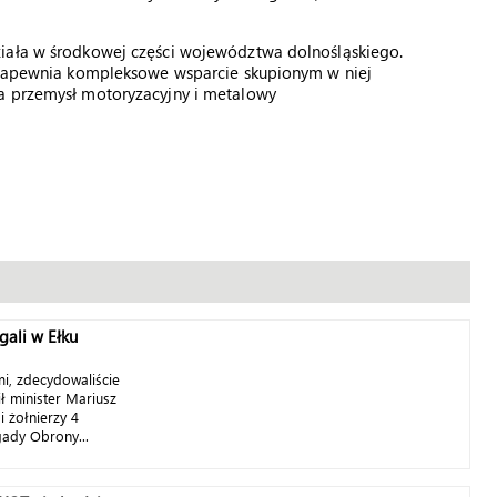
ziała w środkowej części województwa dolnośląskiego.
E zapewnia kompleksowe wsparcie skupionym w niej
ża przemysł motoryzacyjny i metalowy
gali w Ełku
mi, zdecydowaliście
ił minister Mariusz
 żołnierzy 4
ady Obrony...