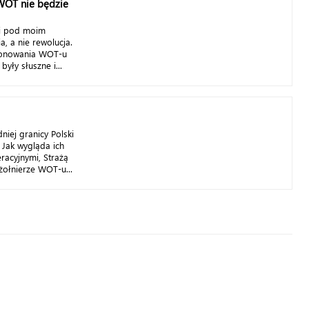
 WOT nie będzie
ej pod moim
, a nie rewolucja.
cjonowania WOT-u
yły słuszne i...
niej granicy Polski
 Jak wygląda ich
racyjnymi, Strażą
żołnierze WOT-u...