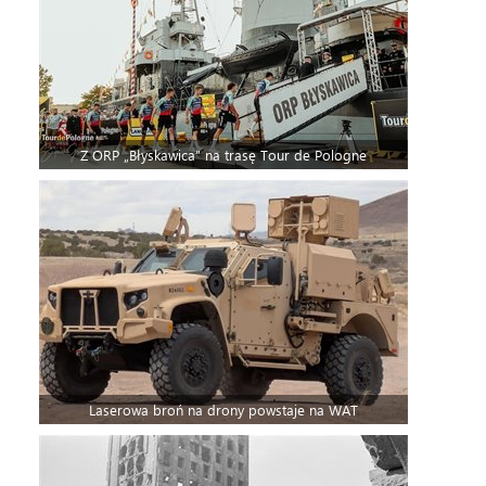
Z ORP „Błyskawica” na trasę Tour de Pologne
Laserowa broń na drony powstaje na WAT