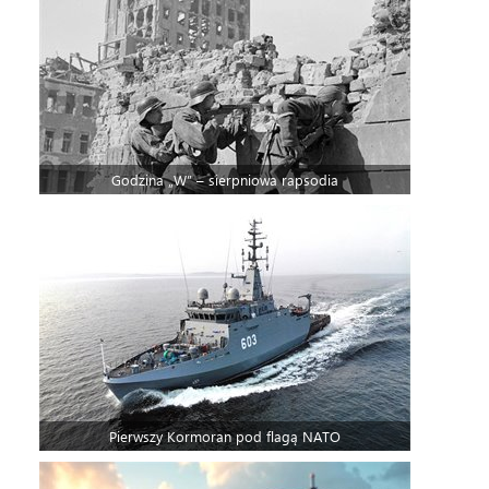
Godzina „W” – sierpniowa rapsodia
Pierwszy Kormoran pod flagą NATO