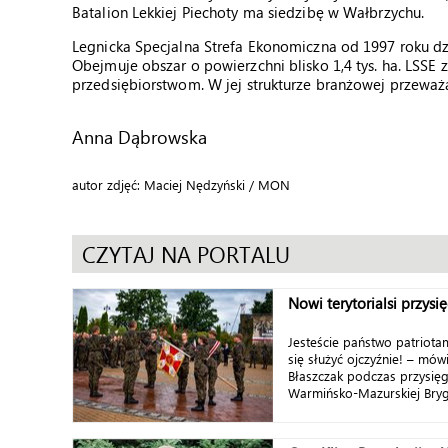
Batalion Lekkiej Piechoty ma siedzibę w Wałbrzychu.
Legnicka Specjalna Strefa Ekonomiczna od 1997 roku d
Obejmuje obszar o powierzchni blisko 1,4 tys. ha. LSS
przedsiębiorstwom. W jej strukturze branżowej przewa
Anna Dąbrowska
autor zdjęć: Maciej Nędzyński / MON
CZYTAJ NA PORTALU
Nowi terytorialsi przysię
Jesteście państwo patriota
się służyć ojczyźnie! – mów
Błaszczak podczas przysięgi
Warmińsko-Mazurskiej Bryg