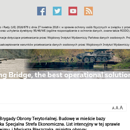
o i Rady (UE) 2016/679 z dnia 27 kwietnia 2016 r. w sprawie ochrony osób fizycznych w związku z 
Świat
Społeczność
Sport
Historia
Galerie
Wideo
ENGLI
oraz uchylenia dyrektywy 95/46/WE (ogólne rozporządzenie o ochronie danych, zwane także RODO).
acje dotyczące przetwarzania przez Wojskowy Instytut Wydawniczy Państwa danych osobowych. Pro
zaakceptowanie warunków przetwarzania danych osobowych przez Wojskowych Instytut Wydawniczy
A
A
A
 Brygady Obrony Terytorialnej. Budowę w mieście bazy
a Specjalna Strefa Ekonomiczna. List intencyjny w tej sprawie
jmu, i Mariusza Błaszczaka, ministra obrony.