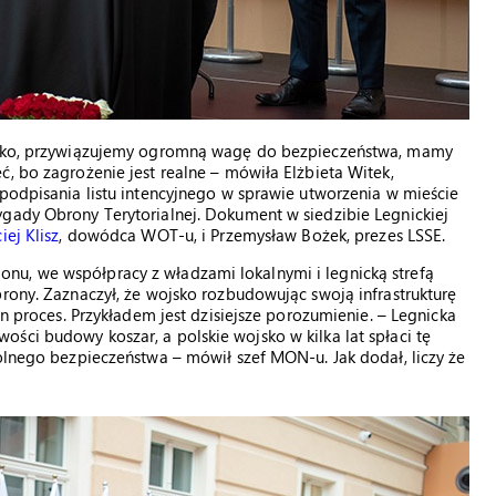
ojsko, przywiązujemy ogromną wagę do bezpieczeństwa, mamy
ć, bo zagrożenie jest realne – mówiła Elżbieta Witek,
 podpisania listu intencyjnego w sprawie utworzenia w mieście
ygady Obrony Terytorialnej. Dokument w siedzibie Legnickiej
iej Klisz
, dowódca WOT-u, i Przemysław Bożek, prezes LSSE.
nu, we współpracy z władzami lokalnymi i legnicką strefą
brony. Zaznaczył, że wojsko rozbudowując swoją infrastrukturę
en proces. Przykładem jest dzisiejsze porozumienie. – Legnicka
ści budowy koszar, a polskie wojsko w kilka lat spłaci tę
pólnego bezpieczeństwa – mówił szef MON-u. Jak dodał, liczy że