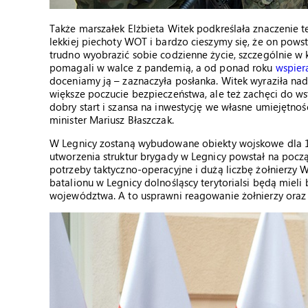
Także marszałek Elżbieta Witek podkreślała znaczenie t
lekkiej piechoty WOT i bardzo cieszymy się, że on pows
trudno wyobrazić sobie codzienne życie, szczególnie w 
pomagali w walce z pandemią, a od ponad roku
wspier
doceniamy ją – zaznaczyła posłanka. Witek wyraziła n
większe poczucie bezpieczeństwa, ale też zachęci do w
dobry start i szansa na inwestycję we własne umiejętno
minister Mariusz Błaszczak.
W Legnicy zostaną wybudowane obiekty wojskowe dla 16
utworzenia struktur brygady w Legnicy powstał na począ
potrzeby taktyczno-operacyjne i dużą liczbę żołnierzy
batalionu w Legnicy dolnośląscy terytorialsi będą mieli
województwa. A to usprawni reagowanie żołnierzy oraz u