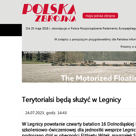
moja polska zbrojna
Od 25 maja 2018 r. obowiązuje w Polsce Rozporządzenie Parlamentu Europejskieg
Armia
Poligon
Sprzęt
Misje
Polityka
Prawo
W związku z powyższym przygotowaliśmy dla Państwa inform
Prosimy o 
Terytorialsi będą służyć w Legnicy
24.07.2023, godz. 14:43
W Legnicy powstanie czwarty batalion 16 Dolnośląskiej
szkoleniowo-ćwiczeniowej dla jednostki wesprze Legnick
podpisano dziś w obecności Elżbiety Witek, marszałek Se