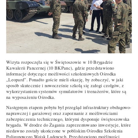
Wizyta rozpoczęła się w Świętoszowie w 10 Brygadzie
Kawalerii Pancernej (10 BKPanc), gdzie przedstawiono
informacje dotyczące możliwości szkoleniowych Ośrodka
„Leopard”. Ponadto goście mieli okazję, by zobaczyć, w jaki
sposób skutecznie i nowocześnie szkolą się załogi czołgów, z
wykorzystaniem systemów symulatorów i trenażerów, które są
na wyposażeniu Ośrodka.
Następnym etapem pobytu był przegląd infrastruktury obsługowo-
naprawczej i garażowej oraz zapoznanie z możliwościami
zabezpieczenia technicznego, którymi dysponuje świętoszowska
brygada. W drodze do Żagania zaprezentowano inwestycje, które
niedawno zostały ukończone w pobliskim Ośrodku Szkolenia
Poligonowego Wojsk Lądowych. Przedstawiono możliwości