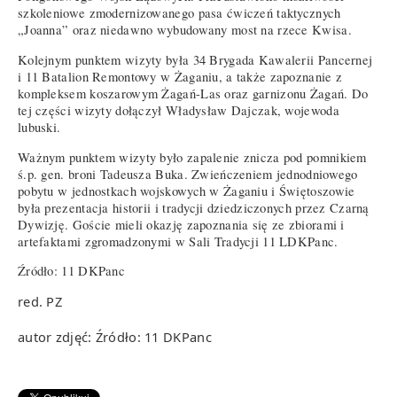
szkoleniowe zmodernizowanego pasa ćwiczeń taktycznych
„Joanna” oraz niedawno wybudowany most na rzece Kwisa.
Kolejnym punktem wizyty była 34 Brygada Kawalerii Pancernej
i 11 Batalion Remontowy w Żaganiu, a także zapoznanie z
kompleksem koszarowym Żagań-Las oraz garnizonu Żagań. Do
tej części wizyty dołączył Władysław Dajczak, wojewoda
lubuski.
Ważnym punktem wizyty było zapalenie znicza pod pomnikiem
ś.p. gen. broni Tadeusza Buka. Zwieńczeniem jednodniowego
pobytu w jednostkach wojskowych w Żaganiu i Świętoszowie
była prezentacja historii i tradycji dziedziczonych przez Czarną
Dywizję. Goście mieli okazję zapoznania się ze zbiorami i
artefaktami zgromadzonymi w Sali Tradycji 11 LDKPanc.
Źródło: 11 DKPanc
red. PZ
autor zdjęć: Źródło: 11 DKPanc