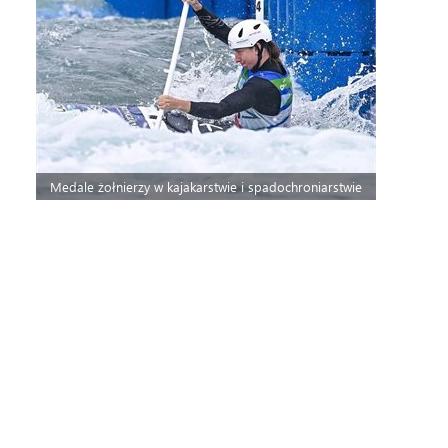
Medale żołnierzy w kajakarstwie i spadochroniarstwie