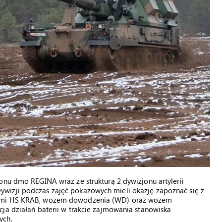
onu dmo REGINA wraz ze strukturą 2 dywizjonu artylerii
wizji podczas zajęć pokazowych mieli okazję zapoznać się z
ciami HS KRAB, wozem dowodzenia (WD) oraz wozem
ja działań baterii w trakcie zajmowania stanowiska
ych.