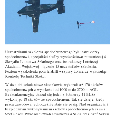
Uczestnikami szkolenia spadochronowego byli instruktorzy
spadochronowi, specjaliści służby wysokościowo-ratowniczej 4
Skrzydła Lotnictwa Szkolnego oraz instruktorzy Lotniczej
Akademii Wojskowej - łącznie 15 uczestników szkolenia.
Poziom wyszkolenia potwierdzili wszyscy żołnierze wykonując
Kontrolę Techniki Skoku.
W dwa dni szkoleniowe skoczkowie wykonali aż 170 skoków
spadochronowych z wysokości od 1000 m do 2700 m AGL.
Bezkonkurencyjny okazał się jeden z żołnierzy 41 BLSz
wykonując 18 skoków ze spadochronem. Tak się dzieje, kiedy
praca zawodowa jednocześnie staje się pasją. Nad organizacją i
bezpiecznym wykonywaniem skoków spadochronowych czuwali
Szef Sekcji Wysokościowo-Ratowniczej 4 SLSz oraz Szef Sekcji