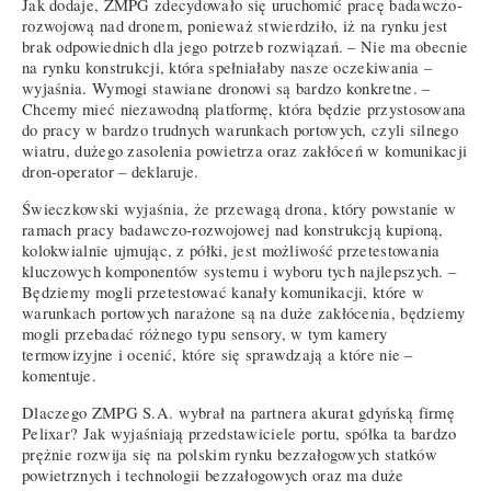
Jak dodaje, ZMPG zdecydowało się uruchomić pracę badawczo-
rozwojową nad dronem, ponieważ stwierdziło, iż na rynku jest
brak odpowiednich dla jego potrzeb rozwiązań. – Nie ma obecnie
na rynku konstrukcji, która spełniałaby nasze oczekiwania –
wyjaśnia. Wymogi stawiane dronowi są bardzo konkretne. –
Chcemy mieć niezawodną platformę, która będzie przystosowana
do pracy w bardzo trudnych warunkach portowych, czyli silnego
wiatru, dużego zasolenia powietrza oraz zakłóceń w komunikacji
dron-operator – deklaruje.
Świeczkowski wyjaśnia, że przewagą drona, który powstanie w
ramach pracy badawczo-rozwojowej nad konstrukcją kupioną,
kolokwialnie ujmując, z półki, jest możliwość przetestowania
kluczowych komponentów systemu i wyboru tych najlepszych. –
Będziemy mogli przetestować kanały komunikacji, które w
warunkach portowych narażone są na duże zakłócenia, będziemy
mogli przebadać różnego typu sensory, w tym kamery
termowizyjne i ocenić, które się sprawdzają a które nie –
komentuje.
Dlaczego ZMPG S.A. wybrał na partnera akurat gdyńską firmę
Pelixar? Jak wyjaśniają przedstawiciele portu, spółka ta bardzo
prężnie rozwija się na polskim rynku bezzałogowych statków
powietrznych i technologii bezzałogowych oraz ma duże