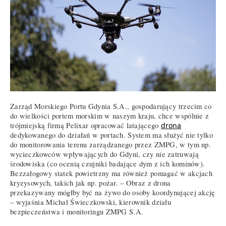
Zarząd Morskiego Portu Gdynia S.A., gospodarujący trzecim co
do wielkości portem morskim w naszym kraju, chce wspólnie z
trójmiejską firmą Pelixar opracować latającego
drona
dedykowanego do działań w portach. System ma służyć nie tylko
do monitorowania terenu zarządzanego przez ZMPG, w tym np.
wycieczkowców wpływających do Gdyni, czy nie zatruwają
środowiska (co ocenią czujniki badające dym z ich kominów).
Bezzałogowy statek powietrzny ma również pomagać w akcjach
kryzysowych, takich jak np. pożar. – Obraz z drona
przekazywany mógłby być na żywo do osoby koordynującej akcję
– wyjaśnia Michał Świeczkowski, kierownik działu
bezpieczeństwa i monitoringu ZMPG S.A.