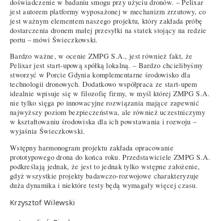
doświadczenie w badaniu smogu przy użyciu dronów. – Pelixar
jest autorem platformy wyposażonej w mechanizm zrzutowy, co
jest ważnym elementem naszego projektu, który zakłada próbę
dostarczenia dronem małej przesyłki na statek stojący na redzie
portu – mówi Świeczkowski.
Bardzo ważne, w ocenie ZMPG S.A., jest również fakt, że
Pelixar jest start-upową spółką lokalną. – Bardzo chcielibyśmy
stworzyć w Porcie Gdynia komplementarne środowisko dla
technologii dronowych. Dodatkowo współpraca ze start-upem
idealnie wpisuje się w filozofię firmy, w myśl której ZMPG S.A.
nie tylko sięga po innowacyjne rozwiązania mające zapewnić
najwyższy poziom bezpieczeństwa, ale również uczestniczymy
w kształtowaniu środowiska dla ich powstawania i rozwoju –
wyjaśnia Świeczkowski.
Wstępny harmonogram projektu zakłada opracowanie
prototypowego drona do końca roku. Przedstawiciele ZMPG S.A.
podkreślają jednak, że jest to jednak tylko wstępne założenie,
gdyż wszystkie projekty badawczo-rozwojowe charakteryzuje
duża dynamika i niektóre testy będą wymagały więcej czasu.
Krzysztof Wilewski