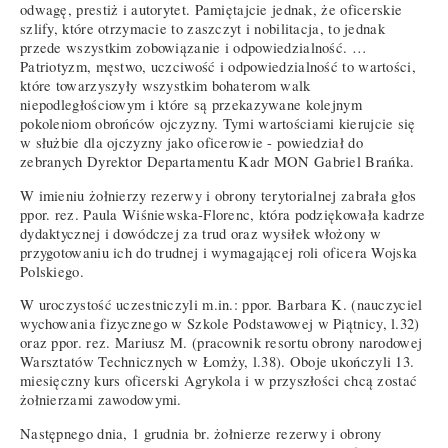
odwagę, prestiż i autorytet. Pamiętajcie jednak, że oficerskie
szlify, które otrzymacie to zaszczyt i nobilitacja, to jednak
przede wszystkim zobowiązanie i odpowiedzialność. …
Patriotyzm, męstwo, uczciwość i odpowiedzialność to wartości,
które towarzyszyły wszystkim bohaterom walk
niepodległościowym i które są przekazywane kolejnym
pokoleniom obrońców ojczyzny. Tymi wartościami kierujcie się
w służbie dla ojczyzny jako oficerowie - powiedział do
zebranych Dyrektor Departamentu Kadr MON Gabriel Brańka.
W imieniu żołnierzy rezerwy i obrony terytorialnej zabrała głos
ppor. rez. Paula Wiśniewska-Florenc, która podziękowała kadrze
dydaktycznej i dowódczej za trud oraz wysiłek włożony w
przygotowaniu ich do trudnej i wymagającej roli oficera Wojska
Polskiego.
W uroczystość uczestniczyli m.in.: ppor. Barbara K. (nauczyciel
wychowania fizycznego w Szkole Podstawowej w Piątnicy, l.32)
oraz ppor. rez. Mariusz M. (pracownik resortu obrony narodowej
Warsztatów Technicznych w Łomży, l.38). Oboje ukończyli 13.
miesięczny kurs oficerski Agrykola i w przyszłości chcą zostać
żołnierzami zawodowymi.
Następnego dnia, 1 grudnia br. żołnierze rezerwy i obrony