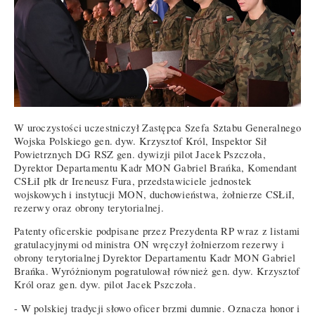
W uroczystości uczestniczył Zastępca Szefa Sztabu Generalnego
Wojska Polskiego gen. dyw. Krzysztof Król, Inspektor Sił
Powietrznych DG RSZ gen. dywizji pilot Jacek Pszczoła,
Dyrektor Departamentu Kadr MON Gabriel Brańka, Komendant
CSŁiI płk dr Ireneusz Fura, przedstawiciele jednostek
wojskowych i instytucji MON, duchowieństwa, żołnierze CSŁiI,
rezerwy oraz obrony terytorialnej.
Patenty oficerskie podpisane przez Prezydenta RP wraz z listami
gratulacyjnymi od ministra ON wręczył żołnierzom rezerwy i
obrony terytorialnej Dyrektor Departamentu Kadr MON Gabriel
Brańka. Wyróżnionym pogratulował również gen. dyw. Krzysztof
Król oraz gen. dyw. pilot Jacek Pszczoła.
- W polskiej tradycji słowo oficer brzmi dumnie. Oznacza honor i