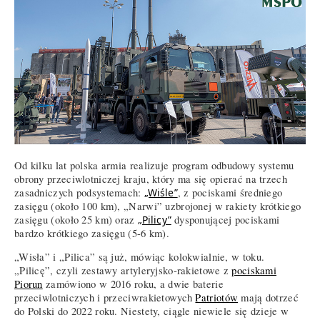
Od kilku lat polska armia realizuje program odbudowy systemu
obrony przeciwlotniczej kraju, który ma się opierać na trzech
zasadniczych podsystemach:
„Wiśle”
, z pociskami średniego
zasięgu (około 100 km), „Narwi” uzbrojonej w rakiety krótkiego
zasięgu (około 25 km) oraz
„Pilicy”
dysponującej pociskami
bardzo krótkiego zasięgu (5-6 km).
„Wisła” i „Pilica” są już, mówiąc kolokwialnie, w toku.
„Pilicę”, czyli zestawy artyleryjsko-rakietowe z
pociskami
Piorun
zamówiono w 2016 roku, a dwie baterie
przeciwlotniczych i przeciwrakietowych
Patriotów
mają dotrzeć
do Polski do 2022 roku. Niestety, ciągle niewiele się dzieje w