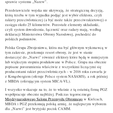
sprawie systemu „Narew”.
Przedstawiciele wojska nie ukrywają, że strategiczną decyzją,
którą trzeba w tym wypadku podjąć jest wybór efektora, czyli
rakiety przeciwlotniczej (a być może także przeciwrakietowej) o
zasięgu około 25 kilometrów. Pozostałe elementy układanki,
czyli system dowodzenia, łączność oraz radary mają, według
deklaracji Ministerstwa Obrony Narodowej, pochodzić do
polskich podmiotów.
Polska Grupa Zbrojeniowa, która ma być głównym wykonawcą w
tym zakresie, przekonuje resort obrony, że jest w stanie
dostarczyć do „Narwi” również efektory które będą w mniejszym
lub większym stopniu produkowane w Polsce. Grupa ma obecnie
popisane porozumienia właściwie z wszystkimi liczącymi się
producentami rakiet przeciwlotniczych – w 2016 roku zawarła je
z Kongsbergiem (oferuje Polsce system NASAMS), a rok później
z MBDA (oferującym system MICA-VL).
I wszystko wskazuje na to, że to właśnie z tą ostatnią firmą PGZ
współpracuje obecnie najbliżej. Podczas tegorocznego
Międzynarodowego Salonu Przemysłu Obronnego
w Kielcach,
MBDA i PGZ przekonują polską armię, że najlepszym wyborem
dla „Narwi” jest brytyjski pocisk CAMM.