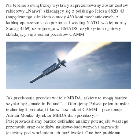
Na terenie zewnętrznej wystawy zaprezentowany został zestaw
rakietowy „Narwi” składający się z polskiego Jelcza 882D.43
(napędzanego silnikiem o mocy 430 koni mechanicznych, z
kabiną opancerzoną do poziomu 1 według NATO-wskiej normy
Stanag 4569) uzbrojonego w EMADS, czyli system ogniowy
składający się z ośmiu pocisków CAMM.
Jak przekonują przedstawiciele MBDA, rakiety te mogą bardzo
szybko być „made in Poland”. – Oferujemy Polsce pełen transfer
technologii produkcji i know-how rakiet CAMM – przekonuje
Adrian Monks, dyrektor MBDA ds. sprzedaży. –
Przeprowadziliśmy bardzo dokładne analizy potencjału waszego
przemysłu oraz ośrodków naukowo-badawczych i naprawdę
jesteśmy pod wrażeniem ich możliwości. One bez problemu