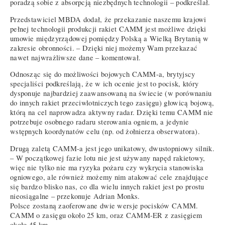
poradzą sobie z absorpcją niezbędnych technologii – podkreślał.
Przedstawiciel MBDA dodał, że przekazanie naszemu krajowi
pełnej technologii produkcji rakiet CAMM jest możliwe dzięki
umowie międzyrządowej pomiędzy Polską a Wielką Brytanią w
zakresie obronności. – Dzięki niej możemy Wam przekazać
nawet najwrażliwsze dane – komentował.
Odnosząc się do możliwości bojowych CAMM-a, brytyjscy
specjaliści podkreślają, że w ich ocenie jest to pocisk, który
dysponuje najbardziej zaawansowaną na świecie (w porównaniu
do innych rakiet przeciwlotniczych tego zasięgu) głowicą bojową,
którą na cel naprowadza aktywny radar. Dzięki temu CAMM nie
potrzebuje osobnego radaru sterowania ogniem, a jedynie
wstępnych koordynatów celu (np. od żołnierza obserwatora).
Drugą zaletą CAMM-a jest jego unikatowy, dwustopniowy silnik.
– W początkowej fazie lotu nie jest używany napęd rakietowy,
więc nie tylko nie ma ryzyka pożaru czy wykrycia stanowiska
ogniowego, ale również możemy nim atakować cele znajdujące
się bardzo blisko nas, co dla wielu innych rakiet jest po prostu
nieosiągalne – przekonuje Adrian Monks.
Polsce zostaną zaoferowane dwie wersje pocisków CAMM.
CAMM o zasięgu około 25 km, oraz CAMM-ER z zasięgiem
około 45 km.