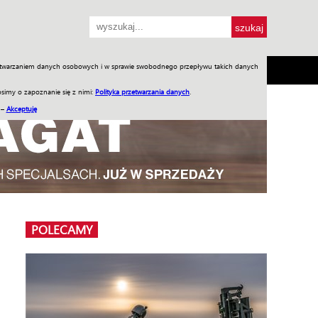
przetwarzaniem danych osobowych i w sprawie swobodnego przepływu takich danych
SH
SKLEP
Jednodniówki
Praca w WIW
simy o zapoznanie się z nimi:
Polityka przetwarzania danych
.
 –
Akceptuję
POLECAMY