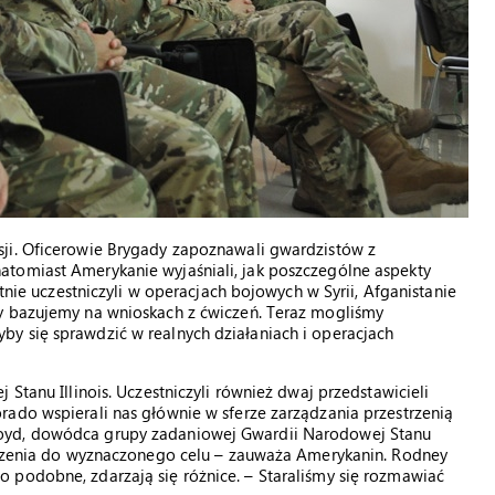
ji. Oficerowie Brygady zapoznawali gwardzistów z
tomiast Amerykanie wyjaśniali, jak poszczególne aspekty
otnie uczestniczyli w operacjach bojowych w Syrii, Afganistanie
y bazujemy na wnioskach z ćwiczeń. Teraz mogliśmy
y się sprawdzić w realnych działaniach i operacjach
Stanu Illinois. Uczestniczyli również dwaj przedstawicieli
ado wspierali nas głównie w sferze zarządzania przestrzenią
oyd, dowódca grupy zadaniowej Gwardii Narodowej Stanu
hodzenia do wyznaczonego celu – zauważa Amerykanin. Rodney
 podobne, zdarzają się różnice. – Staraliśmy się rozmawiać