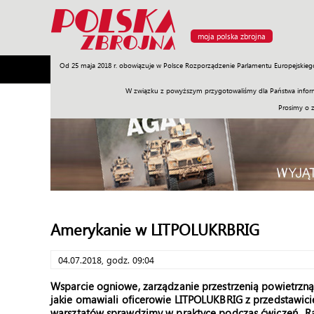
moja polska zbrojna
Od 25 maja 2018 r. obowiązuje w Polsce Rozporządzenie Parlamentu Europejskieg
Armia
Poligon
Sprzęt
Misje
Polityka
Prawo
W związku z powyższym przygotowaliśmy dla Państwa inform
Prosimy o 
Amerykanie w LITPOLUKRBRIG
04.07.2018, godz. 09:04
Wsparcie ogniowe, zarządzanie przestrzenią powietrzną,
jakie omawiali oficerowie LITPOLUKBRIG z przedstawic
warsztatów sprawdzimy w praktyce podczas ćwiczeń „Ra