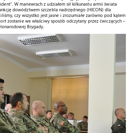
dent”. W manewrach z udziałem sił kilkunastu armii świata
funkcję dowództwem szczebla nadrzędnego (HICON) dla
iliśmy, czy wszystko jest jasne i zrozumiałe zarówno pod kątem
port zostanie we właściwy sposób odczytany przez ćwiczących –
ielonarodowej Brygady.