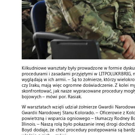
Kilkudniowe warsztaty były prowadzone w formie dyskus
procedurami i zasadami przyjętymi w LITPOLUKRBRIG, na
wyglądają w ich armii. – Są to żołnierze, którzy wielokr
czy Iraku, mają więc ogromne doświadczenie. Z kolei m
skonfrontować, jak nasze wypracowane procedury mogłyb
bojowych – mówi por. Rasiak.
W warsztatach wzięli udział żołnierze Gwardii Narodowej 
Gwardii Narodowej Stanu Kolorado. – Oficerowie z Kolor
powietrzną i wsparcia ogniowego – tłumaczy Rodney B
Illinois. – Naszą rolą było pokazanie innej drogi doc
Boyd dodaje, że choć procedury postępowania są bardzo