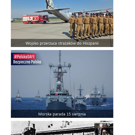
Wojsko przerzuca strażaków do Hiszpanii
Morska parada 15 sierpnia