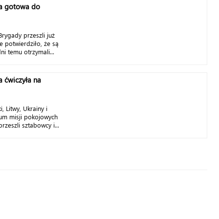
a gotowa do
rygady przeszli już
re potwierdziło, że są
ni temu otrzymali...
 ćwiczyła na
, Litwy, Ukrainy i
rum misji pokojowych
zeszli sztabowcy i...