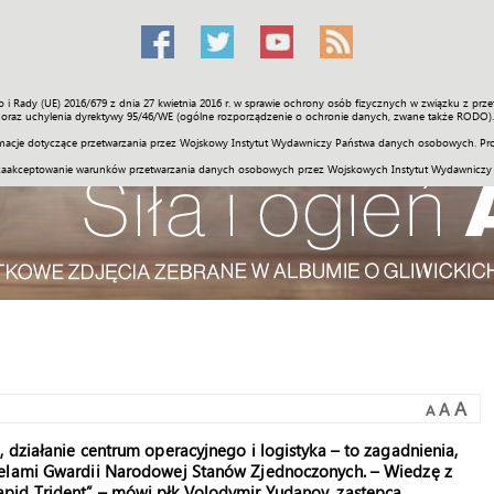
o i Rady (UE) 2016/679 z dnia 27 kwietnia 2016 r. w sprawie ochrony osób fizycznych w związku z 
Świat
Społeczność
Sport
Historia
Galerie
Wideo
ENGLI
oraz uchylenia dyrektywy 95/46/WE (ogólne rozporządzenie o ochronie danych, zwane także RODO).
acje dotyczące przetwarzania przez Wojskowy Instytut Wydawniczy Państwa danych osobowych. Pro
zaakceptowanie warunków przetwarzania danych osobowych przez Wojskowych Instytut Wydawniczy
A
A
A
 działanie centrum operacyjnego i logistyka – to zagadnienia,
ielami Gwardii Narodowej Stanów Zjednoczonych. – Wiedzę z
pid Trident” – mówi płk Volodymir Yudanov, zastępca