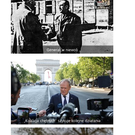
Generał w niewoli
„Koalicja chętnych” szykuje kolejne działania