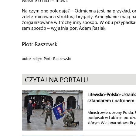
właśnie o nich – mówi.
Na czym one polegają? – Odmienna jest, na przykład, o
zdeterminowana strukturą brygady. Amerykanie mają na 
zorganizowane w trochę inny sposób. W obu przypadkac
sam sposób – wyjaśnia por. Adam Rasiak.
Piotr Raszewski
autor zdjęć: Piotr Raszewski
CZYTAJ NA PORTALU
Litewsko-Polsko-Ukraiń
sztandarem i patronem
Ministrowie obrony Polski, U
podpisali w Lublinie poroz
którym Wielonarodowa Bry