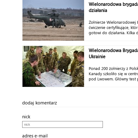
Wielonarodowa brygad
działania
Żołnierze Wielonarodowej B
ćwiczenie certyfikujące, któ
gotowi do działania. Kilka d
Wielonarodowa Brygada
Ukrainie
Ponad 200 żołnierzy z Polski
Kanady szkoliło się w cent
pod Lwowem. Główny test pr
dodaj komentarz
nick
adres e-mail