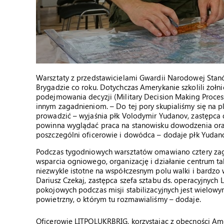
Warsztaty z przedstawicielami Gwardii Narodowej St
Brygadzie co roku. Dotychczas Amerykanie szkolili żołn
podejmowania decyzji (Military Decision Making Proce
innym zagadnieniom. – Do tej pory skupialiśmy się na pl
prowadzić – wyjaśnia płk Volodymir Yudanov, zastępc
powinna wyglądać praca na stanowisku dowodzenia oraz
poszczególni oficerowie i dowódca – dodaje płk Yudan
Podczas tygodniowych warsztatów omawiano cztery zaga
wsparcia ogniowego, organizację i działanie centrum ta
niezwykle istotne na współczesnym polu walki i bardzo
Dariusz Czekaj, zastępca szefa sztabu ds. operacyjnyc
pokojowych podczas misji stabilizacyjnych jest wielowym
powietrzny, o którym tu rozmawialiśmy – dodaje.
Oficerowie LITPOLUKRBRIG, korzystając z obecności Ame