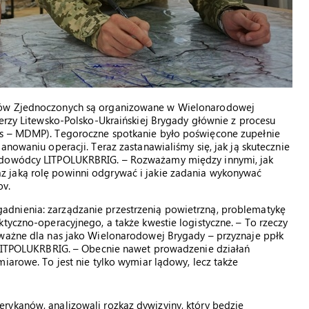
anów Zjednoczonych są organizowane w Wielonarodowej
ierzy Litewsko-Polsko-Ukraińskiej Brygady głównie z procesu
ss – MDMP). Tegoroczne spotkanie było poświęcone zupełnie
anowaniu operacji. Teraz zastanawialiśmy się, jak ją skutecznie
a dowódcy LITPOLUKRBRIG. – Rozważamy między innymi, jak
 jaką rolę powinni odgrywać i jakie zadania wykonywać
ov.
dnienia: zarządzanie przestrzenią powietrzną, problematykę
ktyczno-operacyjnego, a także kwestie logistyczne. – To rzeczy
 ważne dla nas jako Wielonarodowej Brygady – przyznaje ppłk
h LITPOLUKRBRIG. – Obecnie nawet prowadzenie działań
iarowe. To jest nie tylko wymiar lądowy, lecz także
rykanów, analizowali rozkaz dywizyjny, który będzie