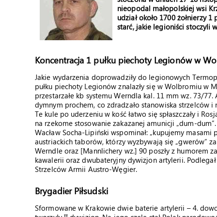
nieopodal małopolskiej wsi Kr
udział około 1700 żołnierzy 1
starć, jakie legioniści stoczyli 
Koncentracja 1 pułku piechoty Legionów w W
Jakie wydarzenia doprowadziły do legionowych Termopil?
pułku piechoty Legionów znalazły się w Wolbromiu w M
przestarzałe kb systemu Werndla kal. 11 mm wz. 73/77. 
dymnym prochem, co zdradzało stanowiska strzelców i 
Te kule po uderzeniu w kość łatwo się spłaszczały i R
na rzekome stosowanie zakazanej amunicji „dum-dum”. 
Wacław Socha-Lipiński wspominał: „kupujemy masami pr
austriackich taborów, którzy wyzbywają się „gwerów” za
Werndle oraz [Mannlichery wz.] 90 poszły z humorem za 
kawalerii oraz dwubateryjny dywizjon artylerii. Podle
Strzelców Armii Austro-Węgier.
Brygadier Piłsudski
Sformowane w Krakowie dwie baterie artylerii – 4. dowo