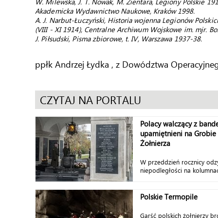
W. Milewska, J. T. Nowak, M. Zientara, Legiony Polskie 1914
Akademicka Wydawnictwo Naukowe, Kraków 1998.
A. J. Narbut-Łuczyński, Historia wojenna Legionów Polskic
(VIII - XI 1914), Centralne Archiwum Wojskowe im. mjr. 
J. Piłsudski, Pisma zbiorowe, t. IV, Warszawa 1937-38.
ppłk Andrzej Łydka , z Dowództwa Operacyjnego
CZYTAJ NA PORTALU
Polacy walczący z ban
upamiętnieni na Grobie
Żołnierza
W przeddzień rocznicy odz
niepodległości na kolumnac
Polskie Termopile
Garść polskich żołnierzy br