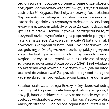
Legioniści zajęli pozycje obronne w pasie o szerokośc
pozycjami dominowało wzgórze Święty Krzyż z ruinami 
austriacka 92 Brygada Piechoty, a z prawej (od południa
Naprzeciwko, za zabagnioną doliną, we wsi Załęże okopa
listopada, zgodnie z otrzymanym rozkazem, cztery kom
krwawym natarciem zdobyły wioskę Załęże. Podczas nata
kpt. Kazimierzowi Herwin-Piątkowi. Ze względu na to, że 
otrzymali rozkaz wycofania się na poprzednie pozycje
natarcia na Załęże. Atakować miał cały VI batalion. Ta
dowódcę 3 kompanii VI batalionu – por. Stanisława Pad
się, goli, myje, świeżą wdziewa bieliznę, jakby się wybi
Przyrodni brat Ignacego w młodości był zawodowym ofice
względu na wyznanie rzymskokatolickie nie został przy
zdławieniu powstania styczniowego 1863-1864 władze c
do akademii wojskowych niekorzystnie wpływa na integral
stratami do zabudowań Załęża, ale zaległ pod huragan
Paderewski zginął prowadząc swoją kompanię do natarcia. 
Batalion uratowała reakcja Brzozy, który skierował jed
piechoty, lekko przesłonięte linią grzbietową wzgórza, t
pozycji, bateria oddawała strzały w momencie wybuchó
podczas wystrzałów z „werndli na kółkach” rosyjscy obs
własnych szrapneli. Pod osłoną ognia baterii resztki VI