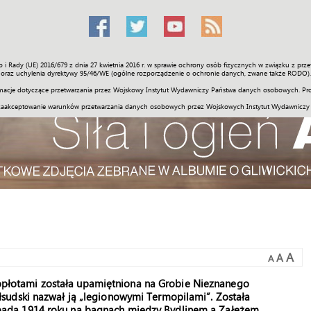
o i Rady (UE) 2016/679 z dnia 27 kwietnia 2016 r. w sprawie ochrony osób fizycznych w związku z 
Świat
Społeczność
Sport
Historia
Galerie
Wideo
ENGLI
oraz uchylenia dyrektywy 95/46/WE (ogólne rozporządzenie o ochronie danych, zwane także RODO).
acje dotyczące przetwarzania przez Wojskowy Instytut Wydawniczy Państwa danych osobowych. Pro
zaakceptowanie warunków przetwarzania danych osobowych przez Wojskowych Instytut Wydawniczy
A
A
A
płotami została upamiętniona na Grobie Nieznanego
iłsudski nazwał ją „legionowymi Termopilami”. Została
opada 1914 roku na bagnach między Bydlinem a Załężem,