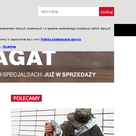
przetwarzaniem danych osobowych i w sprawie swobodnego przepływu takich danych
SH
SKLEP
Jednodniówki
Praca w WIW
simy o zapoznanie się z nimi:
Polityka przetwarzania danych
.
 –
Akceptuję
POLECAMY