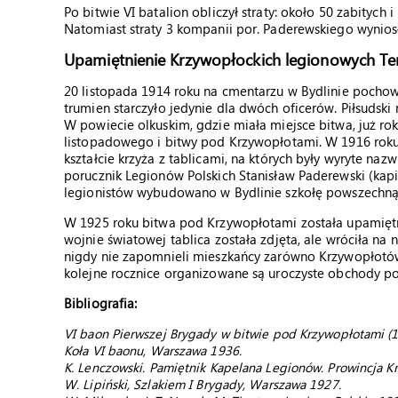
Po bitwie VI batalion obliczył straty: około 50 zabityc
Natomiast straty 3 kompanii por. Paderewskiego wynios
Upamiętnienie Krzywopłockich legionowych Te
20 listopada 1914 roku na cmentarzu w Bydlinie pocho
trumien starczyło jedynie dla dwóch oficerów. Piłsudsk
W powiecie olkuskim, gdzie miała miejsce bitwa, już r
listopadowego i bitwy pod Krzywopłotami. W 1916 ro
kształcie krzyża z tablicami, na których były wyryte naz
porucznik Legionów Polskich Stanisław Paderewski (kapit
legionistów wybudowano w Bydlinie szkołę powszechną
W 1925 roku bitwa pod Krzywopłotami została upamiętn
wojnie światowej tablica została zdjęta, ale wróciła na
nigdy nie zapomnieli mieszkańcy zarówno Krzywopłotów, j
kolejne rocznice organizowane są uroczyste obchody po
Bibliografia:
VI baon Pierwszej Brygady w bitwie pod Krzywopłotami (1
Koła VI baonu, Warszawa 1936.
K. Lenczowski. Pamiętnik Kapelana Legionów. Prowincja 
W. Lipiński, Szlakiem I Brygady, Warszawa 1927.