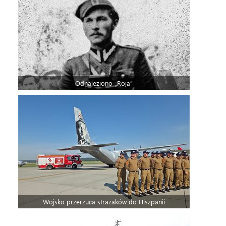
Odnaleziono „Roja”
Wojsko przerzuca strażaków do Hiszpanii