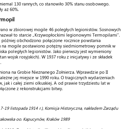
h i niemal 130 rannych, co stanowiło 30% stanu osobowego.
ły aż 60%.
rmopil
wano w zbiorowej mogile 46 poległych legionistów. Sosnowych
i nazwał to starcie „Krzywopłockimi legionowymi Termopilami”.
ok później obchodzono połączone rocznice powstania
ku na mogile postawiono potężny siedmiometrowy pomnik w
wiska poległych legionistów. Jako pierwszy jest wymieniony
an wojsk rosyjskich). W 1937 roku z inicjatywy i ze składek
.
iona na Grobie Nieznanego Żołnierza. Wprawdzie po II
 należne jej miejsce w 1990 roku. O tragicznych wydarzeniach
ak i całej ziemi olkuskiej. A od prawie trzydziestu lat w
łączone z rekonstrukcjami bitwy.
7-19 listopada 1914 r.), Komisja Historyczna, nakładem Zarządu
Krakowska oo. Kapucynów, Kraków 1989