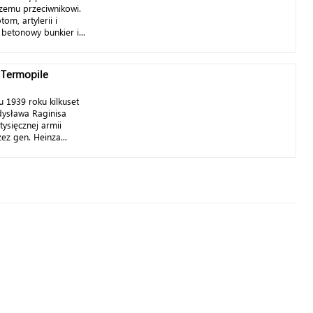
jszemu przeciwnikowi.
m, artylerii i
 betonowy bunkier i...
 Termopile
u 1939 roku kilkuset
adysława Raginisa
tysięcznej armii
ez gen. Heinza...