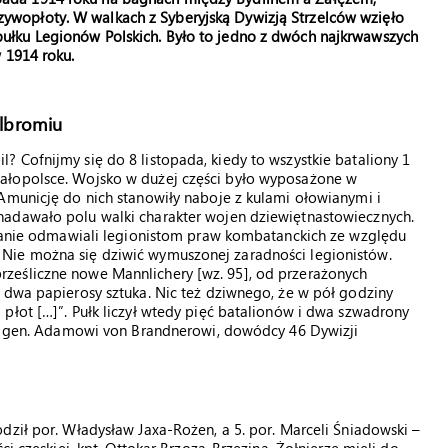
zywopłoty. W walkach z Syberyjską Dywizją Strzelców wzięło
 pułku Legionów Polskich. Było to jedno z dwóch najkrwawszych
w 1914 roku.
olbromiu
 Cofnijmy się do 8 listopada, kiedy to wszystkie bataliony 1
ałopolsce. Wojsko w dużej części było wyposażone w
Amunicję do nich stanowiły naboje z kulami ołowianymi i
nadawało polu walki charakter wojen dziewiętnastowiecznych.
osjanie odmawiali legionistom praw kombatanckich ze względu
Nie można się dziwić wymuszonej zaradności legionistów.
ześliczne nowe Mannlichery [wz. 95], od przerażonych
 dwa papierosy sztuka. Nic też dziwnego, że w pół godziny
płot […]”. Pułk liczył wtedy pięć batalionów i dwa szwadrony
gał gen. Adamowi von Brandnerowi, dowódcy 46 Dywizji
dził por. Władysław Jaxa-Rożen, a 5. por. Marceli Śniadowski –