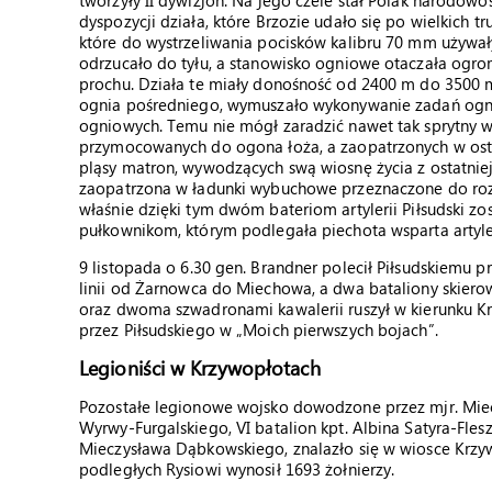
tworzyły II dywizjon. Na jego czele stał Polak narodowoś
dyspozycji działa, które Brzozie udało się po wielkich t
które do wystrzeliwania pocisków kalibru 70 mm używał
odrzucało do tyłu, a stanowisko ogniowe otaczała ogr
prochu. Działa te miały donośność od 2400 m do 3500 
ognia pośredniego, wymuszało wykonywanie zadań ogni
ogniowych. Temu nie mógł zaradzić nawet tak sprytny 
przymocowanych do ogona łoża, a zaopatrzonych w ost
pląsy matron, wywodzących swą wiosnę życia z ostatniej 
zaopatrzona w ładunki wybuchowe przeznaczone do roz
właśnie dzięki tym dwóm bateriom artylerii Piłsudski zo
pułkownikom, którym podlegała piechota wsparta artyle
9 listopada o 6.30 gen. Brandner polecił Piłsudskiemu 
linii od Żarnowca do Miechowa, a dwa bataliony skierowa
oraz dwoma szwadronami kawalerii ruszył w kierunku Kr
przez Piłsudskiego w „Moich pierwszych bojach”.
Legioniści w Krzywopłotach
Pozostałe legionowe wojsko dowodzone przez mjr. Miecz
Wyrwy-Furgalskiego, VI batalion kpt. Albina Satyra-Flesz
Mieczysława Dąbkowskiego, znalazło się w wiosce Krzy
podległych Rysiowi wynosił 1693 żołnierzy.