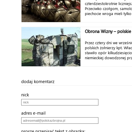
czterdziestokrotnie licznie
Przeciwko czołgom, samoloto
piechocie wroga mieli tylko
Obrona Wizny – polskie
Przez cztery dni we wrześni
polskich żołnierzy kpt. Wł
stawiło opór kilkudziesięcio
niemieckiej dowodzonej prz
dodaj komentarz
nick
adres e-mail
proszę przepisać tekst z obrazka: