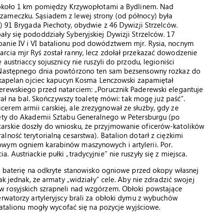
i około 1 km pomiędzy Krzywopłotami a Bydlinem. Nad
zameczku. Sąsiadem z lewej strony (od północy) była
) 91 Brygada Piechoty, obydwie z 46 Dywizji Strzelców.
ły się pododdziały Syberyjskiej Dywizji Strzelców. 17
panie IV i VI batalionu pod dowództwem mjr. Rysia, nocnym
rcia mjr Ryś został ranny, lecz zdołał przekazać dowodzenie
austriaccy sojusznicy nie ruszyli do przodu, legioniści
. Następnego dnia powtórzono ten sam bezsensowny rozkaz do
k kapelan ojciec kapucyn Kosma Lenczowski zapamiętał
erewskiego przed natarciem: „Porucznik Paderewski elegantuje
erał na bal. Skończywszy toaletę mówi: tak mogę już paść”.
rem armii carskiej, ale zrezygnował ze służby, gdy ze
jęty do Akademii Sztabu Generalnego w Petersburgu (po
arskie doszły do wniosku, że przyjmowanie oficerów-katolików
ność terytorialną cesarstwa). Batalion dotarł z ciężkimi
owym ogniem karabinów maszynowych i artylerii. Por.
Austriackie pułki „tradycyjnie” nie ruszyły się z miejsca.
ną baterię na odkryte stanowisko ogniowe przed okopy własnej
ak jednak, że armaty „widziały” cele. Aby nie zdradzić swojej
w rosyjskich szrapneli nad wzgórzem. Obłoki powstające
erwatorzy artyleryjscy brali za obłoki dymu z wybuchów
 batalionu mogły wycofać się na pozycje wyjściowe.