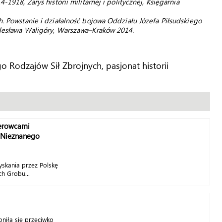
-1918, Zarys historii militarnej i politycznej, Księgarnia
h. Powstanie i działalność bojowa Oddziału Józefa Piłsudskiego
Bolesława Waligóry, Warszawa–Kraków 2014.
 Rodzajów Sił Zbrojnych, pasjonat historii
derowcami
 Nieznanego
yskania przez Polskę
h Grobu...
oniła się przeciwko