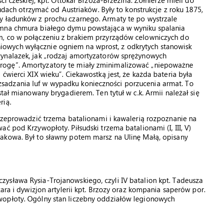
ci czeskiej, kpt. Ottokar Brzoza-Brzezina. Żołnierze mieli do
rudach otrzymać od Austriaków. Były to konstrukcje z roku 1875,
y ładunków z prochu czarnego. Armaty te po wystrzale
omna chmura białego dymu powstająca w wyniku spalania
m, co w połączeniu z brakiem przyrządów celowniczych do
owych wyłącznie ogniem na wprost, z odkrytych stanowisk
wynalazek, jak „rodzaj amortyzatorów sprężynowych
rogę”. Amortyzatory te miały zminimalizować „niepoważne
ćwierci XIX wieku”. Ciekawostką jest, że każda bateria była
sadzania luf w wypadku konieczności porzucenia armat. To
stał mianowany brygadierem. Ten tytuł w c.k. Armii należał się
rią.
przeprowadzić trzema batalionami i kawalerią rozpoznanie na
ć pod Krzywopłoty. Piłsudski trzema batalionami (I, III, V)
akowa. Był to sławny potem marsz na Ulinę Małą, opisany
ysława Rysia-Trojanowskiego, czyli IV batalion kpt. Tadeusza
ara i dywizjon artylerii kpt. Brzozy oraz kompania saperów por.
wopłoty. Ogólny stan liczebny oddziałów legionowych