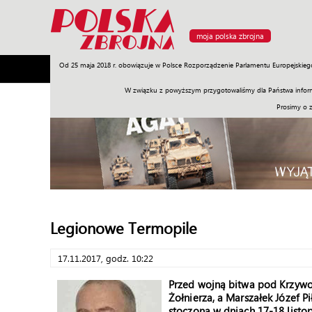
moja polska zbrojna
Od 25 maja 2018 r. obowiązuje w Polsce Rozporządzenie Parlamentu Europejskieg
Armia
Poligon
Sprzęt
Misje
Polityka
Prawo
W związku z powyższym przygotowaliśmy dla Państwa inform
Prosimy o 
Legionowe Termopile
17.11.2017, godz. 10:22
Przed wojną bitwa pod Krzywo
Żołnierza, a Marszałek Józef P
stoczona w dniach 17-18 list