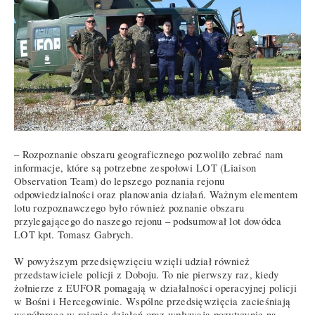
– Rozpoznanie obszaru geograficznego pozwoliło zebrać nam
informacje, które są potrzebne zespołowi LOT (Liaison
Observation Team) do lepszego poznania rejonu
odpowiedzialności oraz planowania działań. Ważnym elementem
lotu rozpoznawczego było również poznanie obszaru
przylegającego do naszego rejonu – podsumował lot dowódca
LOT kpt. Tomasz Gabrych.
W powyższym przedsięwzięciu wzięli udział również
przedstawiciele policji z Doboju. To nie pierwszy raz, kiedy
żołnierze z EUFOR pomagają w działalności operacyjnej policji
w Bośni i Hercegowinie. Wspólne przedsięwzięcia zacieśniają
współpracę w rejonie działań oraz wpływają pozytywnie na