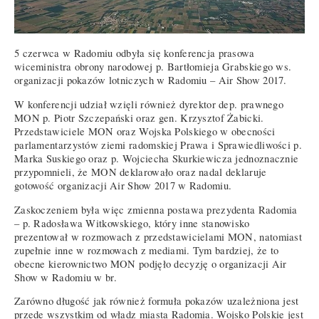
5 czerwca w Radomiu odbyła się konferencja prasowa
wiceministra obrony narodowej p. Bartłomieja Grabskiego ws.
organizacji pokazów lotniczych w Radomiu – Air Show 2017.
W konferencji udział wzięli również dyrektor dep. prawnego
MON p. Piotr Szczepański oraz gen. Krzysztof Żabicki.
Przedstawiciele MON oraz Wojska Polskiego w obecności
parlamentarzystów ziemi radomskiej Prawa i Sprawiedliwości p.
Marka Suskiego oraz p. Wojciecha Skurkiewicza jednoznacznie
przypomnieli, że MON deklarowało oraz nadal deklaruje
gotowość organizacji Air Show 2017 w Radomiu.
Zaskoczeniem była więc zmienna postawa prezydenta Radomia
– p. Radosława Witkowskiego, który inne stanowisko
prezentował w rozmowach z przedstawicielami MON, natomiast
zupełnie inne w rozmowach z mediami. Tym bardziej, że to
obecne kierownictwo MON podjęło decyzję o organizacji Air
Show w Radomiu w br.
Zarówno długość jak również formuła pokazów uzależniona jest
przede wszystkim od władz miasta Radomia. Wojsko Polskie jest