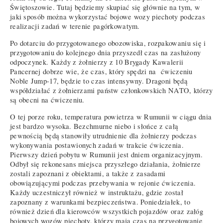
Świętoszowie. Tutaj będziemy skupiać się głównie na tym, w
jaki sposób można wykorzystać bojowe wozy piechoty podczas
realizacji zadań w terenie pagórkowatym.
Po dotarciu do przygotowanego obozowiska, rozpakowaniu się i
przygotowaniu do kolejnego dnia przyszedł czas na zasłużony
odpoczynek. Każdy z żołnierzy z 10 Brygady Kawalerii
Pancernej dobrze wie, że czas, który spędzi na ćwiczeniu
Noble Jump-17, będzie to czas intensywny. Dragoni będą
współdziałać z żołnierzami państw członkowskich NATO, którzy
są obecni na ćwiczeniu.
O tej porze roku, temperatura powietrza w Rumunii w ciągu dnia
jest bardzo wysoka. Bezchmurne niebo i słońce z całą
pewnością będą stanowiły utrudnienie dla żołnierzy podczas
wykonywania postawionych zadań w trakcie ćwiczenia.
Pierwszy dzień pobytu w Rumunii jest dniem organizacyjnym.
Odbył się rekonesans miejsca przyszłego działania, żołnierze
zostali zapoznani z obiektami, a także z zasadami
obowiązującymi podczas przebywania w rejonie ćwiczenia.
Każdy uczestniczył również w instruktażu, gdzie został
zapoznany z warunkami bezpieczeństwa. Poniedziałek, to
również dzień dla kierowców wszystkich pojazdów oraz załóg
bojowych wozów piechoty, którzy mają czas na przygotowanie