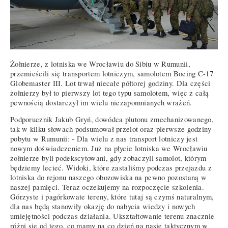
Żołnierze, z lotniska we Wrocławiu do Sibiu w Rumunii,
przemieścili się transportem lotniczym, samolotem Boeing C-17
Globemaster III. Lot trwał niecałe półtorej godziny. Dla części
żołnierzy był to pierwszy lot tego typu samolotem, więc z całą
pewnością dostarczył im wielu niezapomnianych wrażeń.
Podporucznik Jakub Gryń, dowódca plutonu zmechanizowanego,
tak w kilku słowach podsumował przelot oraz pierwsze godziny
pobytu w Rumunii: - Dla wielu z nas transport lotniczy jest
nowym doświadczeniem. Już na płycie lotniska we Wrocławiu
żołnierze byli podekscytowani, gdy zobaczyli samolot, którym
będziemy lecieć. Widoki, które zastaliśmy podczas przejazdu z
lotniska do rejonu naszego obozowiska na pewno pozostaną w
naszej pamięci. Teraz oczekujemy na rozpoczęcie szkolenia.
Górzyste i pagórkowate tereny, które tutaj są czymś naturalnym,
dla nas będą stanowiły okazję do nabycia wiedzy i nowych
umiejętności podczas działania. Ukształtowanie terenu znacznie
różni się od tego, co mamy na co dzień na pasie taktycznym w