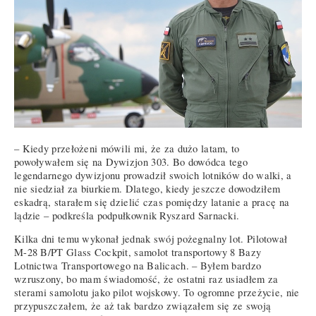
– Kiedy przełożeni mówili mi, że za dużo latam, to
powoływałem się na Dywizjon 303. Bo dowódca tego
legendarnego dywizjonu prowadził swoich lotników do walki, a
nie siedział za biurkiem. Dlatego, kiedy jeszcze dowodziłem
eskadrą, starałem się dzielić czas pomiędzy latanie a pracę na
lądzie – podkreśla podpułkownik Ryszard Sarnacki.
Kilka dni temu wykonał jednak swój pożegnalny lot. Pilotował
M-28 B/PT Glass Cockpit, samolot transportowy 8 Bazy
Lotnictwa Transportowego na Balicach. – Byłem bardzo
wzruszony, bo mam świadomość, że ostatni raz usiadłem za
sterami samolotu jako pilot wojskowy. To ogromne przeżycie, nie
przypuszczałem, że aż tak bardzo związałem się ze swoją