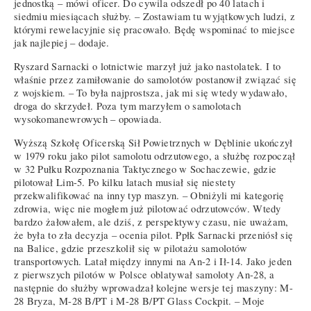
jednostką – mówi oficer. Do cywila odszedł po 40 latach i
siedmiu miesiącach służby. – Zostawiam tu wyjątkowych ludzi, z
którymi rewelacyjnie się pracowało. Będę wspominać to miejsce
jak najlepiej – dodaje.
Ryszard Sarnacki o lotnictwie marzył już jako nastolatek. I to
właśnie przez zamiłowanie do samolotów postanowił związać się
z wojskiem. – To była najprostsza, jak mi się wtedy wydawało,
droga do skrzydeł. Poza tym marzyłem o samolotach
wysokomanewrowych – opowiada.
Wyższą Szkołę Oficerską Sił Powietrznych w Dęblinie ukończył
w 1979 roku jako pilot samolotu odrzutowego, a służbę rozpoczął
w 32 Pułku Rozpoznania Taktycznego w Sochaczewie, gdzie
pilotował Lim-5. Po kilku latach musiał się niestety
przekwalifikować na inny typ maszyn. – Obniżyli mi kategorię
zdrowia, więc nie mogłem już pilotować odrzutowców. Wtedy
bardzo żałowałem, ale dziś, z perspektywy czasu, nie uważam,
że była to zła decyzja – ocenia pilot. Ppłk Sarnacki przeniósł się
na Balice, gdzie przeszkolił się w pilotażu samolotów
transportowych. Latał między innymi na An-2 i Ił-14. Jako jeden
z pierwszych pilotów w Polsce oblatywał samoloty An-28, a
następnie do służby wprowadzał kolejne wersje tej maszyny: M-
28 Bryza, M-28 B/PT i M-28 B/PT Glass Cockpit. – Moje