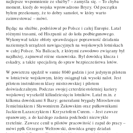
najlepsze wspomnienie ze służby? – zamyśla się. – To chyba
moment, kiedy do wojska wprowadzono Bryzy. Od początku
byłem przekonany, że to dobry samolot, w który warto
zainwestować – mówi.
Będąc na służbie, podróżował po Polsce i całej Europie. Latał
różnymi trasami, od Hiszpanii aż do koła podbiegunowego.
Wykonywał także obloty sprawdzające poprawność działania
naziemnych urządzeń nawigacyjnych na wojskowych lotniskach
w całej Polsce. Na Balicach, z którymi zawodowo związany był
najdłużej, zajmował różne stanowiska. Był dowódcą klucza i
eskadry, a także specjalistą do spraw bezpieczeństwa lotów.
W powietrzu spędził w sumie 8040 godzin i jest jedynym pilotem
w lotnictwie wojskowym, który osiągnął tak wysoki nalot. Jest
pilotem instruktorem klasy mistrzowskiej i pilotem
doświadczalnym. Podczas swojej czterdziestoletniej kariery
wojskowej wyszkolił kilkudziesięciu lotników. Latał m.in. z
kilkoma dowódcami 8 Bazy: generałami brygady Mirosławem
Jemielniakiem i Sławomirem Żakowskim oraz pułkownikami
Jackiem Łazarczykiem i Krzysztofem Curem. – Jest zawsze
opanowany, a do każdego zadania podchodzi niezwykle
rzetelnie. Zawsze cenił u pilotów pracowitość i zapał do pracy –
mówi ppłk Grzegorz Weltrowski, dowódca grupy działań