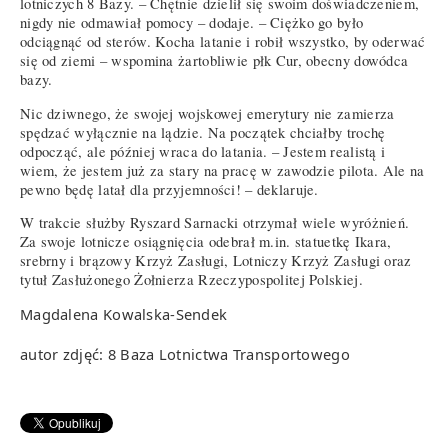
lotniczych 8 Bazy. – Chętnie dzielił się swoim doświadczeniem,
nigdy nie odmawiał pomocy – dodaje. – Ciężko go było
odciągnąć od sterów. Kocha latanie i robił wszystko, by oderwać
się od ziemi – wspomina żartobliwie płk Cur, obecny dowódca
bazy.
Nic dziwnego, że swojej wojskowej emerytury nie zamierza
spędzać wyłącznie na lądzie. Na początek chciałby trochę
odpocząć, ale później wraca do latania. – Jestem realistą i
wiem, że jestem już za stary na pracę w zawodzie pilota. Ale na
pewno będę latał dla przyjemności! – deklaruje.
W trakcie służby Ryszard Sarnacki otrzymał wiele wyróżnień.
Za swoje lotnicze osiągnięcia odebrał m.in. statuetkę Ikara,
srebrny i brązowy Krzyż Zasługi, Lotniczy Krzyż Zasługi oraz
tytuł Zasłużonego Żołnierza Rzeczypospolitej Polskiej.
Magdalena Kowalska-Sendek
autor zdjęć: 8 Baza Lotnictwa Transportowego