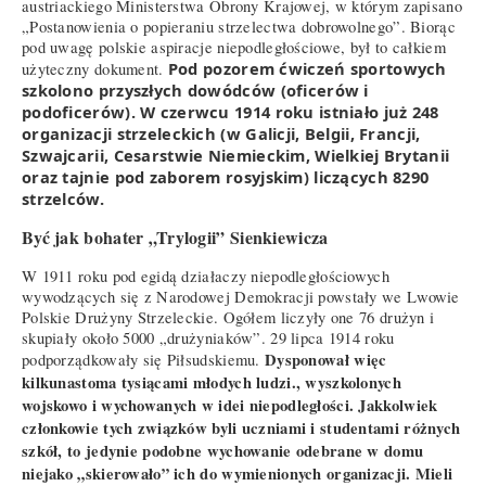
austriackiego Ministerstwa Obrony Krajowej, w którym zapisano
„Postanowienia o popieraniu strzelectwa dobrowolnego”. Biorąc
pod uwagę polskie aspiracje niepodległościowe, był to całkiem
Pod pozorem ćwiczeń sportowych
użyteczny dokument.
szkolono przyszłych dowódców (oficerów i
podoficerów). W czerwcu 1914 roku istniało już 248
organizacji strzeleckich (w Galicji, Belgii, Francji,
Szwajcarii, Cesarstwie Niemieckim, Wielkiej Brytanii
oraz tajnie pod zaborem rosyjskim) liczących 8290
strzelców.
Być jak bohater „Trylogii” Sienkiewicza
W 1911 roku pod egidą działaczy niepodległościowych
wywodzących się z Narodowej Demokracji powstały we Lwowie
Polskie Drużyny Strzeleckie. Ogółem liczyły one 76 drużyn i
skupiały około 5000 „drużyniaków”. 29 lipca 1914 roku
Dysponował więc
podporządkowały się Piłsudskiemu.
kilkunastoma tysiącami młodych ludzi., wyszkolonych
wojskowo i wychowanych w idei niepodległości. Jakkolwiek
członkowie tych związków byli uczniami i studentami różnych
szkół, to jedynie podobne wychowanie odebrane w domu
niejako „skierowało” ich do wymienionych organizacji. Mieli