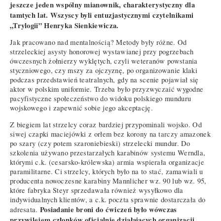
jeszcze jeden wspólny mianownik, charakterystyczny dla
tamtych lat. Wszyscy byli entuzjastycznymi czytelnikami
„Trylogii” Henryka Sienkiewicza.
Jak pracowano nad mentalnością? Metody były różne. Od
strzeleckiej asysty honorowej wystawianej przy pogrzebach
ówczesnych żołnierzy wyklętych, czyli weteranów powstania
styczniowego, czy mszy za ojczyznę, po organizowanie klaki
podczas przedstawień teatralnych, gdy na scenie pojawiał się
aktor w polskim uniformie. Trzeba było przyzwyczaić wygodne
pacyfistyczne społeczeństwo do widoku polskiego munduru
wojskowego i zapewnić sobie jego akceptację.
Z biegiem lat strzelcy coraz bardziej przypominali wojsko. Od
siwej czapki maciejówki z orłem bez korony na tarczy amazonek
po szary (czy potem szaroniebieski) strzelecki mundur. Do
szkolenia używano przestarzałych karabinów systemu Werndla,
którymi c.k. (cesarsko-królewska) armia wspierała organizacje
paramilitarne. Ci strzelcy, których było na to stać, zamawiali u
producenta nowoczesne karabiny Mannlicher wz. 90 lub wz. 95,
które fabryka Steyr sprzedawała również wysyłkowo dla
indywidualnych klientów, a c.k. poczta sprawnie dostarczała do
Posiadanie broni do ćwiczeń było wówczas
adresata.
przywilejem członków oficjalnie działających organizacji