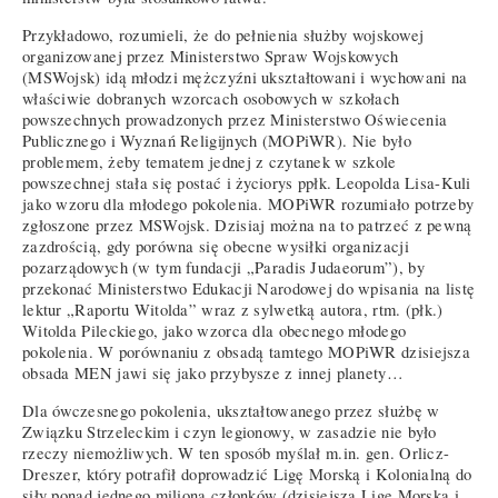
Przykładowo, rozumieli, że do pełnienia służby wojskowej
organizowanej przez Ministerstwo Spraw Wojskowych
(MSWojsk) idą młodzi mężczyźni ukształtowani i wychowani na
właściwie dobranych wzorcach osobowych w szkołach
powszechnych prowadzonych przez Ministerstwo Oświecenia
Publicznego i Wyznań Religijnych (MOPiWR). Nie było
problemem, żeby tematem jednej z czytanek w szkole
powszechnej stała się postać i życiorys ppłk. Leopolda Lisa-Kuli
jako wzoru dla młodego pokolenia. MOPiWR rozumiało potrzeby
zgłoszone przez MSWojsk. Dzisiaj można na to patrzeć z pewną
zazdrością, gdy porówna się obecne wysiłki organizacji
pozarządowych (w tym fundacji „Paradis Judaeorum”), by
przekonać Ministerstwo Edukacji Narodowej do wpisania na listę
lektur „Raportu Witolda” wraz z sylwetką autora, rtm. (płk.)
Witolda Pileckiego, jako wzorca dla obecnego młodego
pokolenia. W porównaniu z obsadą tamtego MOPiWR dzisiejsza
obsada MEN jawi się jako przybysze z innej planety…
Dla ówczesnego pokolenia, ukształtowanego przez służbę w
Związku Strzeleckim i czyn legionowy, w zasadzie nie było
rzeczy niemożliwych. W ten sposób myślał m.in. gen. Orlicz-
Dreszer, który potrafił doprowadzić Ligę Morską i Kolonialną do
siły ponad jednego miliona członków (dzisiejszą Ligę Morską i