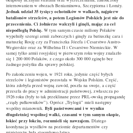
internowaniem w obozach Beniaminowa, Szczypiorna i Łomży.
Jednak udział 35 tysięcy ochotników w walkach, najpierw
batalionów strzelców, a potem Legionów Polskich jest nie do
przecenienia. Ci żołnierze walczyli i ginęli, mając za cel
niepodległą Polskę.
W tym samym czasie miliony Polaków
wypełniły szeregi armii zaborczych i ginęły za batiuszkę cara i
matuszkę Rosję czy za Franciszka Józefa i Cesarstwo Austro-
Wegierskie oraz za Wilhelma II i Cesarstwo Niemieckie. W
samej tylko armii rosyjskiej w pierwszym roku wojny znalazło
się 1 200 000 Polaków, z czego około 300 000 zginęło bez
żadnego pożytku dla sprawy polskiej.
Po zakończeniu wojen, w 1921 roku, jedynie część byłych
strzelców i legionistów pozostała w Wojsku Polskim. Część,
która zdobyła przed wojną zawód, poszła na swoje, a część
przeszła do pracy w administracji państwowej, zwłaszcza po
1926 roku (były to tak przeklinane przez PRL-owską propagandę
„rządy pułkowników”). Oprócz „Trylogii” mieli następny
Byli państwowcami i w wyniku
wspólny mianownik.
długoletniej wspólnej walki, czasami w tym samym okopie,
łokieć przy łokciu, rozumieli się nawzajem.
Dlatego
koordynacja wysiłków na poziomie departamentów czy
ministerstw była stosunkowo łatwa.