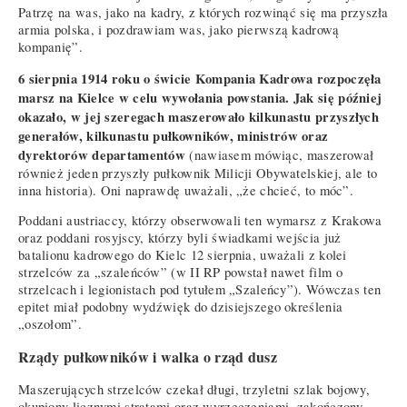
Patrzę na was, jako na kadry, z których rozwinąć się ma przyszła
armia polska, i pozdrawiam was, jako pierwszą kadrową
kompanię”.
6 sierpnia 1914 roku o świcie Kompania Kadrowa rozpoczęła
marsz na Kielce w celu wywołania powstania. Jak się później
okazało, w jej szeregach maszerowało kilkunastu przyszłych
generałów, kilkunastu pułkowników, ministrów oraz
dyrektorów departamentów
(nawiasem mówiąc, maszerował
również jeden przyszły pułkownik Milicji Obywatelskiej, ale to
inna historia). Oni naprawdę uważali, „że chcieć, to móc”.
Poddani austriaccy, którzy obserwowali ten wymarsz z Krakowa
oraz poddani rosyjscy, którzy byli świadkami wejścia już
batalionu kadrowego do Kielc 12 sierpnia, uważali z kolei
strzelców za „szaleńców” (w II RP powstał nawet film o
strzelcach i legionistach pod tytułem „Szaleńcy”). Wówczas ten
epitet miał podobny wydźwięk do dzisiejszego określenia
„oszołom”.
Rządy pułkowników i walka o rząd dusz
Maszerujących strzelców czekał długi, trzyletni szlak bojowy,
okupiony licznymi stratami oraz wyrzeczeniami, zakończony