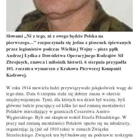
Słowami „Ni z tego, ni z owego będzie Polska na
pierwszego…” rozpoczynała się jedna z piosenek śpiewanych
przez legionistów podczas Wielkiej Wojny – pisze ppłk
Andrzej Łydka z Dowództwa Operacyjnego Rodzajów Sił
Zbrojnych, znawca i miłośnik historii. 6 sierpnia przypadła
101. rocznica wymarszu z Krakowa Pierwszej Kompanii
Kadrowej.
W roku 1914 niewielu ludzi przywiązywało jakąkolwiek wagę do
tego dnia. Data 6 sierpnia stała się dobrze znana w okresie
międzywojennym. Tymi, dla których ten dzień był ważny, byli
głównie ludzie pracujący od kilku lat nad zmianą mentalności
Polaków mieszkający w granicach Cesarstwa Austro-
Węgierskiego. Byli oni skupieni wokół Józefa Piłsudskiego. W
pracy nad zmianą mentalności Polaków oparto się na młodzieży,
organizując ją (już od 1910 roku) w ramach Związku
Strzeleckiego. Związek ten był budowany na podstawie reskryptu