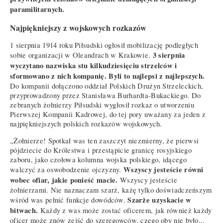
paramilitarnych.
Najpiękniejszy z wojskowych rozkazów
1 sierpnia 1914 roku Piłsudski ogłosił mobilizację podległych
3 sierpnia
sobie organizacji w Oleandrach w Krakowie.
wyczytano nazwiska stu kilkudziesięciu strzelców i
sformowano z nich kompanię. Byli to najlepsi z najlepszych.
Do kompanii dołączono oddział Polskich Drużyn Strzeleckich,
przyprowadzony przez Stanisława Burhardta-Bukackiego. Do
zebranych żołnierzy Piłsudski wygłosił rozkaz o utworzeniu
Pierwszej Kompanii Kadrowej, do tej pory uważany za jeden z
najpiękniejszych polskich rozkazów wojskowych.
„Żołnierze! Spotkał was ten zaszczyt niezmierny, że pierwsi
pójdziecie do Królestwa i przestąpicie granicę rosyjskiego
zaboru, jako czołowa kolumna wojska polskiego, idącego
Wszyscy jesteście równi
walczyć za oswobodzenie ojczyzny.
wobec ofiar, jakie ponieść macie.
Wszyscy jesteście
żołnierzami. Nie naznaczam szarż, każę tylko doświadczeńszym
Szarże uzyskacie w
wśród was pełnić funkcje dowódców.
bitwach.
Każdy z was może zostać oficerem, jak również każdy
oficer może znów zejść do szeregowców, czego oby nie było...