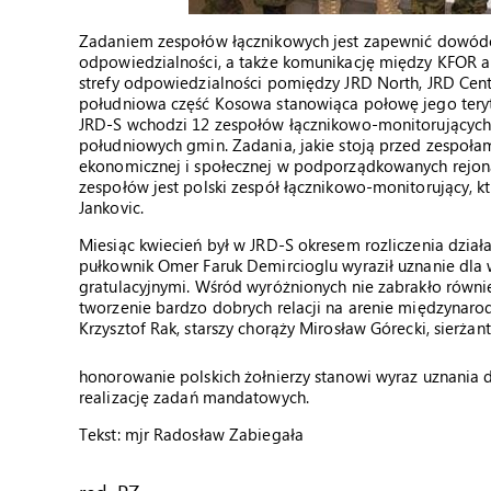
Zadaniem zespołów łącznikowych jest zapewnić dowódcy 
odpowiedzialności, a także komunikację między KFOR a 
strefy odpowiedzialności pomiędzy JRD North, JRD Cent
południowa część Kosowa stanowiąca połowę jego teryt
JRD-S wchodzi 12 zespołów łącznikowo-monitorujących (
południowych gmin. Zadania, jakie stoją przed zespołami,
ekonomicznej i społecznej w podporządkowanych rejon
zespołów jest polski zespół łącznikowo-monitorujący, kt
Jankovic.
Miesiąc kwiecień był w JRD-S okresem rozliczenia dzia
pułkownik Omer Faruk Demircioglu wyraził uznanie dla ws
gratulacyjnymi. Wśród wyróżnionych nie zabrakło równi
tworzenie bardzo dobrych relacji na arenie międzynarod
Krzysztof Rak, starszy chorąży Mirosław Górecki, sierżant
honorowanie polskich żołnierzy stanowi wyraz uznania 
realizację zadań mandatowych.
Tekst: mjr Radosław Zabiegała