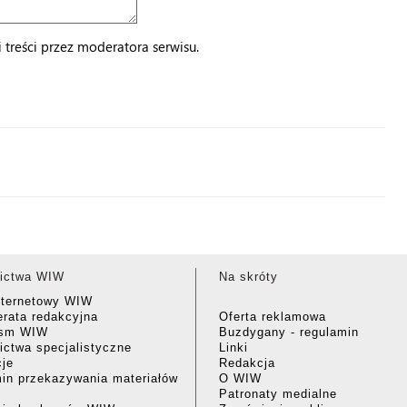
treści przez moderatora serwisu.
ictwa WIW
Na skróty
nternetowy WIW
rata redakcyjna
Oferta reklamowa
ism WIW
Buzdygany - regulamin
ctwa specjalistyczne
Linki
cje
Redakcja
in przekazywania materiałów
O WIW
Patronaty medialne