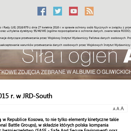
o i Rady (UE) 2016/679 z dnia 27 kwietnia 2016 r. w sprawie ochrony osób fizycznych w związku z 
Świat
Społeczność
Sport
Historia
Galerie
Wideo
ENGLI
oraz uchylenia dyrektywy 95/46/WE (ogólne rozporządzenie o ochronie danych, zwane także RODO).
acje dotyczące przetwarzania przez Wojskowy Instytut Wydawniczy Państwa danych osobowych. Pro
zaakceptowanie warunków przetwarzania danych osobowych przez Wojskowych Instytut Wydawniczy
15 r. w JRD-South
A
A
A
ą w Republice Kosowa, to nie tylko elementy kinetyczne takie
al Battle Groups), w składzie których polska kompania
bezpieczeństwo (SASE - Safe And Secure Enviroment) oraz