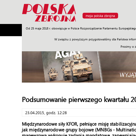
moja polska zbrojna
Od 25 maja 2018 r. obowiązuje w Polsce Rozporządzenie Parlamentu Europejskieg
Armia
Poligon
Sprzęt
Misje
Polityka
Prawo
W związku z powyższym przygotowaliśmy dla Państwa inform
Prosimy o 
Podsumowanie pierwszego kwartału 20
23.04.2015, godz. 12:28
Międzynarodowe siły KFOR, pełniące misję stabilizacyjn
jak międzynarodowe grupy bojowe (MNBGs - Multination
manewrowa wykonuje zadania mandatowe, zapewniając 