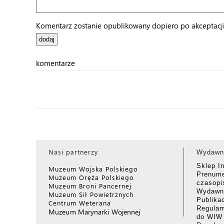
Komentarz zostanie opublikowany dopiero po akceptacji 
komentarze
Nasi partnerzy
Wydawn
Sklep I
Muzeum Wojska Polskiego
Prenume
Muzeum Oręża Polskiego
czasop
Muzeum Broni Pancernej
Wydawni
Muzeum Sił Powietrznych
Publika
Centrum Weterana
Regulam
Muzeum Marynarki Wojennej
do WIW