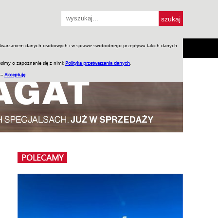
przetwarzaniem danych osobowych i w sprawie swobodnego przepływu takich danych
SH
SKLEP
Jednodniówki
Praca w WIW
simy o zapoznanie się z nimi:
Polityka przetwarzania danych
.
 –
Akceptuję
POLECAMY