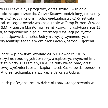
KFOR aktualny i przejrzysty obraz sytuacji w rejonie
lokalną społecznością. Obszar Kosowa podzielony jest na trzy
er, JRD South. Rejonem odpowiedzialności JRD-S jest cała
orium. Jego dowództwo znajduje się w Camp Prizren. W skład
LMT - Liaison Monitoring Team), których jurysdykcja sięga 18
 to zapewnienie ciągłej informacji o sytuacji politycznej,
ach odpowiedzialności. Jednym z wyżej wymienionych
óry realizuje zadania w gminach Kacanik, Strpce i Djeneral
łalności w pierwszym kwartale 2015 r. Dowódca JRD-S
zystkich podległych żołnierzy, a najlepszych wyróżnił listami
eż żołnierzy XXXI zmiany PKW. Za duży wkład pracy oraz
owej wyróżnieni zostali: kapitan Jacek Kaczorowski, porucznik
 Andrzej Lichtański, starszy kapral Jarosław Gdula.
dla ich profesjonalizmu w działaniu oraz zaangażowania w