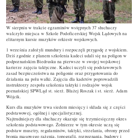
W sierpniu w trakcie egzaminów wstępnych 37 słuchaczy
walczyło miejsca w Szkole Podoficerskiej Wojsk Lądowych na
elitarnym kursie muzyków orkiestr wojskowych.
1 września założyli mundury i rozpoczęli przygodę z wojskiem.
Dziś zgodnie z planem szkolenia kadeci udali się na poligon w
podpoznańskim Biedrusku na pierwsze w swojej wojskowej
karierze zajęcia taktyczne. Kadeci uczyli się podstawowych
zasad bezpieczeństwa na poligonie oraz przygotowania do
działania na polu walki. Zajęcia dla kadetów poprowadzili
instruktorzy zespołu szkolenia taktyki i rodzajów wojsk
poznańskiej SPWLąd st. sierż. Błażej Roszak i st. sierż. Adam
Wójcik.
Kurs dla muzyków trwa siedem miesięcy i składa się z części
podstawowej, ogólnej i specjalistycznej.
Najtrudniejszy dla słuchaczy okazuje się trzymiesięczny okres
szkolenia podstawowego. Żołnierze w tym okresie uczą się
podstaw musztry, regulaminów, taktyki, strzelania, obrony przed
bronią masowego rażenia, topografii, rozpoznania, budowy i