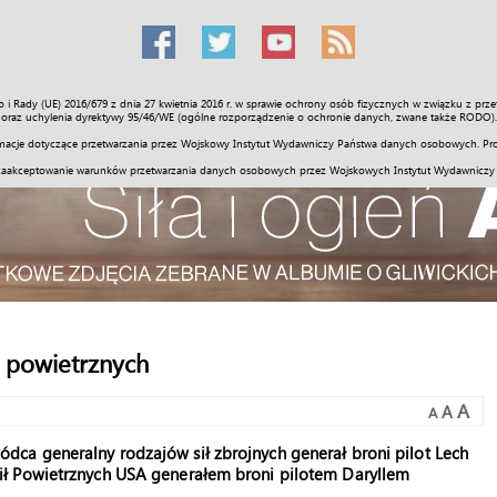
o i Rady (UE) 2016/679 z dnia 27 kwietnia 2016 r. w sprawie ochrony osób fizycznych w związku z 
Świat
Społeczność
Sport
Historia
Galerie
Wideo
ENGLI
oraz uchylenia dyrektywy 95/46/WE (ogólne rozporządzenie o ochronie danych, zwane także RODO).
acje dotyczące przetwarzania przez Wojskowy Instytut Wydawniczy Państwa danych osobowych. Pro
zaakceptowanie warunków przetwarzania danych osobowych przez Wojskowych Instytut Wydawniczy
ł powietrznych
A
A
A
ca generalny rodzajów sił zbrojnych generał broni pilot Lech
ił Powietrznych USA generałem broni pilotem Daryllem