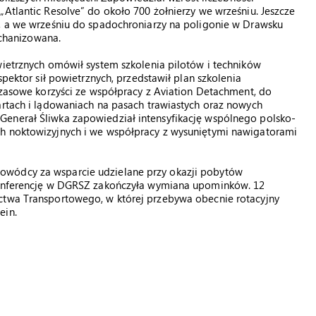
„Atlantic Resolve” do około 700 żołnierzy we wrześniu. Jeszcze
6, a we wrześniu do spadochroniarzy na poligonie w Drawsku
chanizowana.
wietrznych omówił system szkolenia pilotów i techników
spektor sił powietrznych, przedstawił plan szkolenia
hczasowe korzyści ze współpracy z Aviation Detachment, do
artach i lądowaniach na pasach trawiastych oraz nowych
Generał Śliwka zapowiedział intensyfikację wspólnego polsko-
ch noktowizyjnych i we współpracy z wysuniętymi nawigatorami
owódcy za wsparcie udzielane przy okazji pobytów
 Konferencję w DGRSZ zakończyła wymiana upominków. 12
ctwa Transportowego, w której przebywa obecnie rotacyjny
ein.