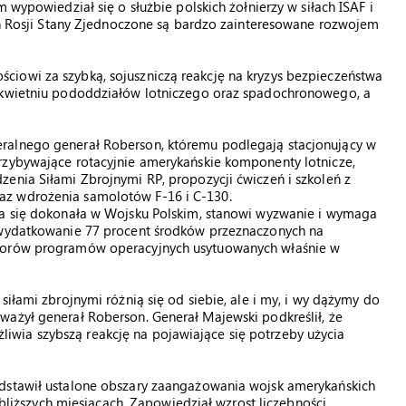
 wypowiedział się o służbie polskich żołnierzy w siłach ISAF i
nań Rosji Stany Zjednoczone są bardzo zainteresowane rozwojem
iowi za szybką, sojuszniczą reakcję na kryzys bezpieczeństwa
z kwietniu pododdziałów lotniczego oraz spadochronowego, a
ralnego generał Roberson, któremu podlegają stacjonujący w
rzybywające rotacyjnie amerykańskie komponenty lotnicze,
enia Siłami Zbrojnymi RP, propozycji ćwiczeń i szkoleń z
az wdrożenia samolotów F-16 i C-130.
ka się dokonała w Wojsku Polskim, stanowi wyzwanie i wymaga
e wydatkowanie 77 procent środków przeznaczonych na
ktorów programów operacyjnych usytuowanych właśnie w
siłami zbrojnymi różnią się od siebie, ale i my, i wy dążymy do
ważył generał Roberson. Generał Majewski podkreślił, że
wia szybszą reakcję na pojawiające się potrzeby użycia
edstawił ustalone obszary zaangażowania wojsk amerykańskich
ajbliższych miesiącach. Zapowiedział wzrost liczebności