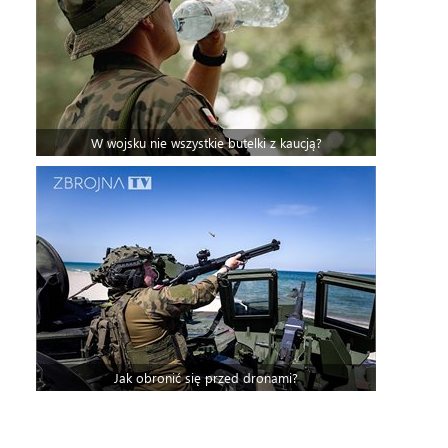
W wojsku nie wszystkie butelki z kaucją?
Jak obronić się przed dronami?