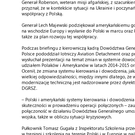
Generał Roberson, weteran misji afgańskiej, z szacunkiem
przyznał, że w kontekście sytuacji na Ukrainie i poczy
współpracy z Polską.
Generał Lech Majewski podziękował amerykańskiemu gośc
na wschodzie Europy i wysłanie do Polski w marcu ora
także za plan rozwoju tej współpracy.
Podczas briefingu z kierowniczą kadrą Dowództwa Gene
Polsce pododdział lotniczy Aviation Detachment oraz p
wysłuchał prezentacji na temat zmian w systemie dowodz
udziałem Polaków i Amerykanów w latach 2014-2015 or
Ocenił, że zmiana systemu kierowania i dowodzenia, ja
wielkiej odpowiedzialności, między innymi dlatego, ż
modernizację techniczną jest nadzorowane przez dyre
DGRSZ.
– Polski i amerykański systemy kierowania i dowodzenia 
skuteczności w prowadzeniu operacji połączonych – zau
połączoność w działaniu Dowództwa Generalnego umożli
wojska, także w obliczu sytuacji kryzysowych.
Pułkownik Tomasz Gugała z Inspektoratu Szkolenia prz
w treningi i szkolenia na terenie Polski i w Europie w n