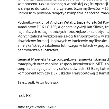
komponentu uczestniczącego w polskiej części operacji 
w sierpniu do Łasku ma przylecieć tuzin myśliwców F-1
Pomorskim powinna dołączyć kompania pancerno-zme
Podpułkownik pilot Andrzej Witak z Inspektoratu Sił Po
samolotów F-16 i C-130, a generał dywizji Jan Śliwka, in
najbliższych rotacji lotniczych i podziękował za dotyc
których zaliczył wyszkolenie załóg transportowców w st
dowódców formacji bojowych w lotnictwie myśliwskim. 
amerykańskiego szkolenia lotniczego w lotach w gogla
naprowadzania lotnictwa.
Generał Majewski także podziękował amerykańskiemu d
rotacyjnych oraz mobilne zespoły instruktorskie MTT.
sierpnia delegacja amerykańska odwiedzi 33 Bazę Lotni
komponent lotniczy z 37 Eskadry Transportowej z Ramst
Tekst: ppłk Artur Goławski
red. PZ
autor zdjęć: Źródło: DGRSZ