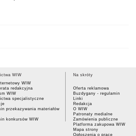
ictwa WIW
Na skróty
nternetowy WIW
rata redakcyjna
Oferta reklamowa
ism WIW
Buzdygany - regulamin
ctwa specjalistyczne
Linki
cje
Redakcja
in przekazywania materiałów
O WIW
Patronaty medialne
min konkursów WIW
Zamówienia publiczne
Platforma zakupowa WIW
Mapa strony
Ogłoszenia o pracę