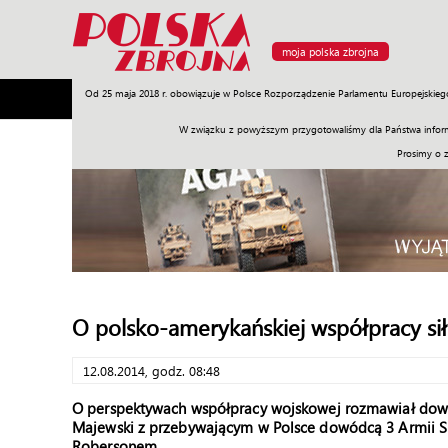
moja polska zbrojna
Od 25 maja 2018 r. obowiązuje w Polsce Rozporządzenie Parlamentu Europejskieg
Armia
Poligon
Sprzęt
Misje
Polityka
Prawo
W związku z powyższym przygotowaliśmy dla Państwa inform
Prosimy o 
O polsko-amerykańskiej współpracy si
12.08.2014, godz. 08:48
O perspektywach współpracy wojskowej rozmawiał dowód
Majewski z przebywającym w Polsce dowódcą 3 Armii S
Robersonem.