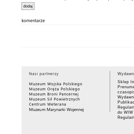
komentarze
Nasi partnerzy
Wydawn
Sklep I
Muzeum Wojska Polskiego
Prenume
Muzeum Oręża Polskiego
czasop
Muzeum Broni Pancernej
Wydawni
Muzeum Sił Powietrznych
Publika
Centrum Weterana
Regulam
Muzeum Marynarki Wojennej
do WIW
Regula