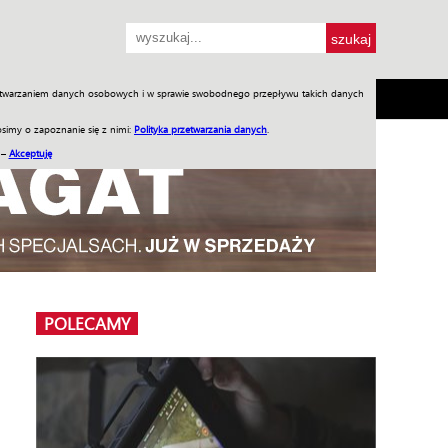
przetwarzaniem danych osobowych i w sprawie swobodnego przepływu takich danych
SH
SKLEP
Jednodniówki
Praca w WIW
simy o zapoznanie się z nimi:
Polityka przetwarzania danych
.
 –
Akceptuję
POLECAMY