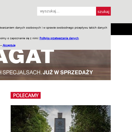
przetwarzaniem danych osobowych i w sprawie swobodnego przepływu takich danych
SH
SKLEP
Jednodniówki
Praca w WIW
simy o zapoznanie się z nimi:
Polityka przetwarzania danych
.
 –
Akceptuję
POLECAMY