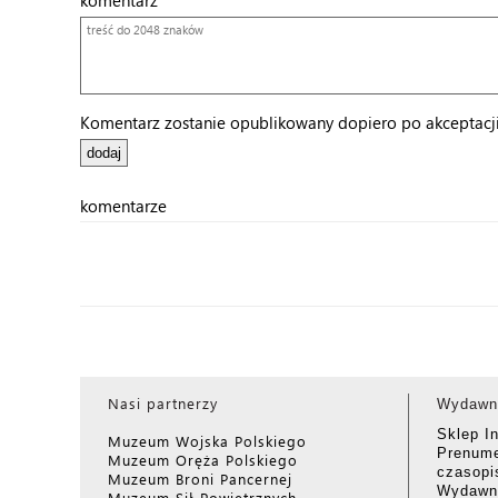
komentarz
Komentarz zostanie opublikowany dopiero po akceptacji 
komentarze
Nasi partnerzy
Wydawn
Sklep I
Muzeum Wojska Polskiego
Prenume
Muzeum Oręża Polskiego
czasop
Muzeum Broni Pancernej
Wydawni
Muzeum Sił Powietrznych