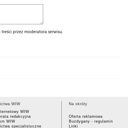
treści przez moderatora serwisu.
ictwa WIW
Na skróty
nternetowy WIW
rata redakcyjna
Oferta reklamowa
ism WIW
Buzdygany - regulamin
ctwa specjalistyczne
Linki