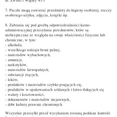
ul. Żwirki i Wigury 9/13
7. Paczki mogą zawierać przedmioty do higieny osobistej, rzeczy
osobistego użytku, zdjęcia, książki itp.
8. Zabrania się pod groźbą odpowiedzialności karno-
administracyjnej przesyłania przedmiotów, które są
niebezpieczne ze względu na swoje właściwości fizyczne lub
chemiczne, w tym:
- alkoholu,
- wszelkiego rodzaju broni palnej,
- materiałów wybuchowych,
- amunicji,
- narkotyków,
- materiałów łatwopalnych,
- substancji żrących,
- leków,
- produktów i materiałów szybko psujących się,
- produktów w opakowaniach szklanych i łatwo tłukących się
- waluty i kosztowności,
- dokumentów i materiałów niejawnych,
- dóbr kultury prawnie chronionych.
Wszystkie przesyłki przed wysyłaniem zostaną poddane kontroli.