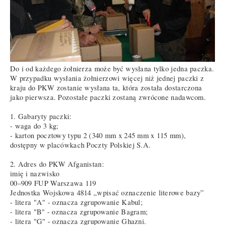
Do i od każdego żołnierza może być wysłana tylko jedna paczka.
W przypadku wysłania żołnierzowi więcej niż jednej paczki z
kraju do PKW zostanie wysłana ta, która została dostarczona
jako pierwsza. Pozostałe paczki zostaną zwrócone nadawcom.
1. Gabaryty paczki:
- waga do 3 kg;
- karton pocztowy typu 2 (340 mm x 245 mm x 115 mm),
dostępny w placówkach Poczty Polskiej S.A.
2. Adres do PKW Afganistan:
imię i nazwisko
00–909 FUP Warszawa 119
Jednostka Wojskowa 4814 „wpisać oznaczenie literowe bazy”
- litera "A" - oznacza zgrupowanie Kabul;
- litera "B" - oznacza zgrupowanie Bagram;
- litera "G" - oznacza zgrupowanie Ghazni.