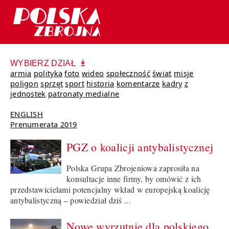
WYBIERZ DZIAŁ
armia
polityka
foto
wideo
społeczność
świat
misje
poligon
sprzęt
sport
historia
komentarze
kadry
z
jednostek
patronaty medialne
ENGLISH
Prenumerata 2019
PGZ o koalicji antybalistycznej
Polska Grupa Zbrojeniowa zaprosiła na
konsultacje inne firmy, by omówić z ich
przedstawicielami potencjalny wkład w europejską koalicję
antybalistyczną – powiedział dziś ...
Nowe wyrzutnie dla polskiego