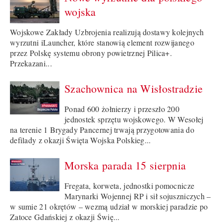
wojska
Wojskowe Zakłady Uzbrojenia realizują dostawy kolejnych
wyrzutni iLauncher, które stanowią element rozwijanego
przez Polskę systemu obrony powietrznej Pilica+.
Przekazani...
Szachownica na Wisłostradzie
Ponad 600 żołnierzy i przeszło 200
jednostek sprzętu wojskowego. W Wesołej
na terenie 1 Brygady Pancernej trwają przygotowania do
defilady z okazji Święta Wojska Polskieg...
Morska parada 15 sierpnia
Fregata, korweta, jednostki pomocnicze
Marynarki Wojennej RP i sił sojuszniczych –
w sumie 21 okrętów – wezmą udział w morskiej paradzie po
Zatoce Gdańskiej z okazji Świę...