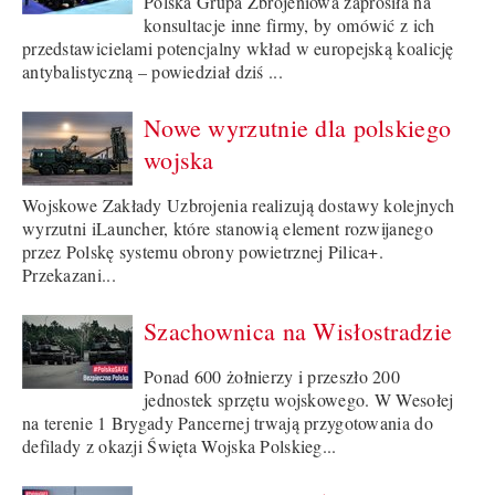
Polska Grupa Zbrojeniowa zaprosiła na
konsultacje inne firmy, by omówić z ich
przedstawicielami potencjalny wkład w europejską koalicję
antybalistyczną – powiedział dziś ...
Nowe wyrzutnie dla polskiego
wojska
Wojskowe Zakłady Uzbrojenia realizują dostawy kolejnych
wyrzutni iLauncher, które stanowią element rozwijanego
przez Polskę systemu obrony powietrznej Pilica+.
Przekazani...
Szachownica na Wisłostradzie
Ponad 600 żołnierzy i przeszło 200
jednostek sprzętu wojskowego. W Wesołej
na terenie 1 Brygady Pancernej trwają przygotowania do
defilady z okazji Święta Wojska Polskieg...