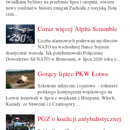
świadkami byliśmy na przełomie lipca i sierpnia, otwiera
nowy rozdział w historii zmagań Zachodu z rosyjską flotą
cien...
Coraz więcej Alpha Scramble
Liczba alarmowych poderwań myśliwców
NATO na wschodniej flance Sojuszu
drastycznie wzrosła. Jak poinformowało Połączone
Dowództwo Sił NATO w Brunssum, w lipcu 2026 roku o...
Gorący lipiec PKW Łotwa
Szkolenie taktyczne i ogniowe – żołnierze
polskiego kontyngentu wojskowego na
Łotwie trenowali w lipcu z wojskami z Hiszpanii, Włoch,
Kanady, ze Słowenii i z Czarnogóry. ...
PGZ o koalicji antybalistycznej