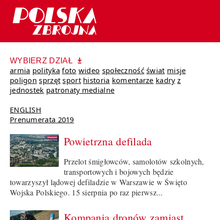
WYBIERZ DZIAŁ
armia
polityka
foto
wideo
społeczność
świat
misje
poligon
sprzęt
sport
historia
komentarze
kadry
z
jednostek
patronaty medialne
ENGLISH
Prenumerata 2019
Powietrzna defilada
Przelot śmigłowców, samolotów szkolnych,
transportowych i bojowych będzie
towarzyszył lądowej defiladzie w Warszawie w Święto
Wojska Polskiego. 15 sierpnia po raz pierwsz...
Kompania dronów zamiast