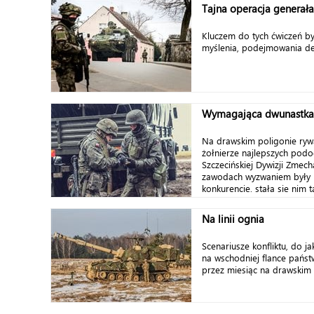
Tajna operacja generała
Kluczem do tych ćwiczeń by
myślenia, podejmowania decy
Wymagająca dwunastka
Na drawskim poligonie rywa
żołnierze najlepszych pod
Szczecińskiej Dywizji Zmec
zawodach wyzwaniem były n
konkurencje, stała się nim ta
Na linii ognia
Scenariusze konfliktu, do 
na wschodniej flance pańs
przez miesiąc na drawskim 