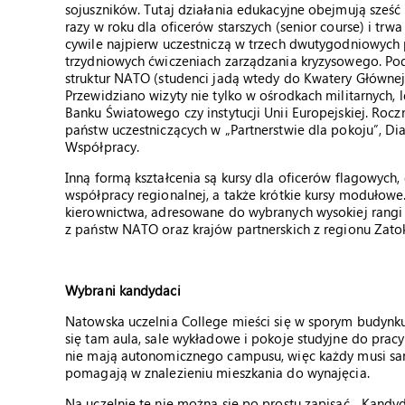
sojuszników. Tutaj działania edukacyjne obejmują sześć
razy w roku dla oficerów starszych (senior course) i trw
cywile najpierw uczestniczą w trzech dwutygodniowych p
trzydniowych ćwiczeniach zarządzania kryzysowego. Po
struktur NATO (studenci jadą wtedy do Kwatery Głównej
Przewidziano wizyty nie tylko w ośrodkach militarnych,
Banku Światowego czy instytucji Unii Europejskiej. Rocz
państw uczestniczących w „Partnerstwie dla pokoju”, D
Współpracy.
Inną formą kształcenia są kursy dla oficerów flagowych
współpracy regionalnej, a także krótkie kursy modułow
kierownictwa, adresowane do wybranych wysokiej rangi
z państw NATO oraz krajów partnerskich z regionu Zato
Wybrani kandydaci
Natowska uczelnia College mieści się w sporym budynku
się tam aula, sale wykładowe i pokoje studyjne do pracy 
nie mają autonomicznego campusu, więc każdy musi sam
pomagają w znalezieniu mieszkania do wynajęcia.
Na uczelnię tę nie można się po prostu zapisać. „Kandy