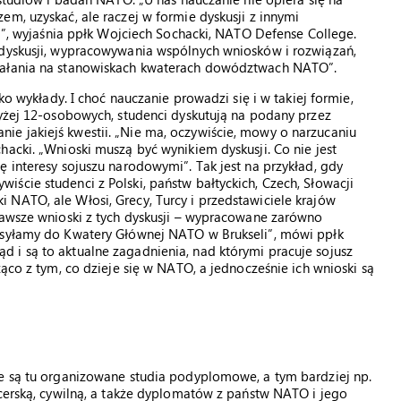
m, uzyskać, ale raczej w formie dyskusji z innymi
el”, wyjaśnia ppłk Wojciech Sochacki, NATO Defense College.
 dyskusji, wypracowywania wspólnych wniosków i rozwiązań,
ziałania na stanowiskach kwaterach dowództwach NATO”.
ko wykłady. I choć nauczanie prowadzi się i w takiej formie,
wyżej 12-osobowych, studenci dyskutują na podany przez
e jakiejś kwestii. „Nie ma, oczywiście, mowy o narzucaniu
acki. „Wnioski muszą być wynikiem dyskusji. Co nie jest
ę interesy sojuszu narodowymi”. Tak jest na przykład, gdy
ście studenci z Polski, państw bałtyckich, Czech, Słowacji
NATO, ale Włosi, Grecy, Turcy i przedstawiciele krajów
kawsze wnioski z tych dyskusji – wypracowane zarówno
zesyłamy do Kwatery Głównej NATO w Brukseli”, mówi ppłk
 i są to aktualne zagadnienia, nad którymi pracuje sojusz
żąco z tym, co dzieje się w NATO, a jednocześnie ich wnioski są
ie są tu organizowane studia podyplomowe, a tym bardziej np.
icerską, cywilną, a także dyplomatów z państw NATO i jego