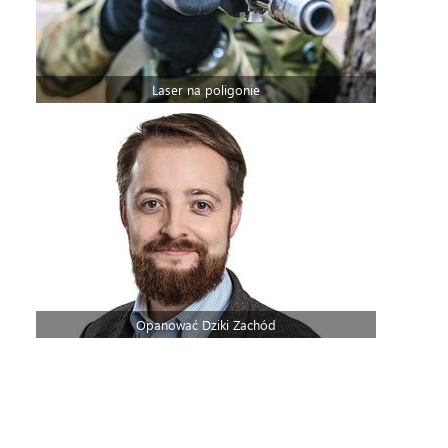
Laser na poligonie
Opanować Dziki Zachód