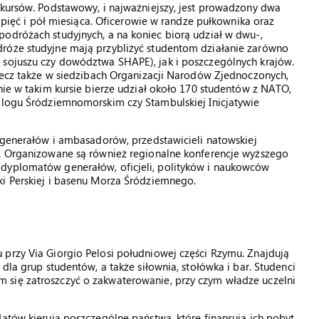
 kursów. Podstawowy, i najważniejszy, jest prowadzony dwa
a pięć i pół miesiąca. Oficerowie w randze pułkownika oraz
odróżach studyjnych, a na koniec biorą udział w dwu-,
dróże studyjne mają przybliżyć studentom działanie zarówno
 sojuszu czy dowództwa SHAPE), jak i poszczególnych krajów.
 lecz także w siedzibach Organizacji Narodów Zjednoczonych,
nie w takim kursie bierze udział około 170 studentów z NATO,
ialogu Śródziemnomorskim czy Stambulskiej Inicjatywie
, generałów i ambasadorów, przedstawicieli natowskiej
e. Organizowane są również regionalne konferencje wyższego
 dyplomatów generałów, oficjeli, polityków i naukowców
ki Perskiej i basenu Morza Śródziemnego.
 przy Via Giorgio Pelosi południowej części Rzymu. Znajdują
dla grup studentów, a także siłownia, stołówka i bar. Studenci
 się zatroszczyć o zakwaterowanie, przy czym władze uczelni
datów kierują poszczególne państwa, które finansują ich pobyt