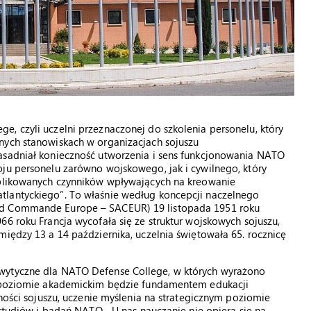
, czyli uczelni przeznaczonej do szkolenia personelu, który
nych stanowiskach w organizacjach sojuszu
asadniał konieczność utworzenia i sens funkcjonowania NATO
oju personelu zarówno wojskowego, jak i cywilnego, który
mplikowanych czynników wpływających na kreowanie
tlantyckiego”. To właśnie według koncepcji naczelnego
ed Commande Europe – SACEUR) 19 listopada 1951 roku
66 roku Francja wycofała się ze struktur wojskowych sojuszu,
między 13 a 14 października, uczelnia świętowała 65. rocznicę
wytyczne dla NATO Defense College, w których wyrażono
ym poziomie akademickim będzie fundamentem edukacji
dności sojuszu, uczenie myślenia na strategicznym poziomie
 studiów i badań NATO. „U nas nauczanie nie opiera się na