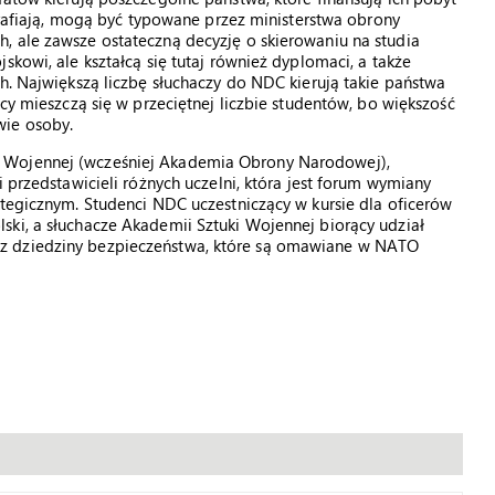
 trafiają, mogą być typowane przez ministerstwa obrony
, ale zawsze ostateczną decyzję o skierowaniu na studia
skowi, ale kształcą się tutaj również dyplomaci, a także
ch. Największą liczbę słuchaczy do NDC kierują takie państwa
acy mieszczą się w przeciętnej liczbie studentów, bo większość
wie osoby.
 Wojennej (wcześniej Akademia Obrony Narodowej),
i przedstawicieli różnych uczelni, która jest forum wymiany
ategicznym. Studenci NDC uczestniczący w kursie dla oficerów
ski, a słuchacze Akademii Sztuki Wojennej biorący udział
z dziedziny bezpieczeństwa, które są omawiane w NATO