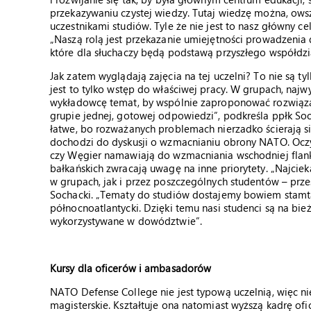
przekazywaniu czystej wiedzy. Tutaj wiedzę można, owsze
uczestnikami studiów. Tyle że nie jest to nasz główny c
„Naszą rolą jest przekazanie umiejętności prowadzenia
które dla słuchaczy będą podstawą przyszłego współd
Jak zatem wyglądają zajęcia na tej uczelni? To nie są tyl
jest to tylko wstęp do właściwej pracy. W grupach, naj
wykładowcę temat, by wspólnie zaproponować rozwiązani
grupie jednej, gotowej odpowiedzi”, podkreśla ppłk Soch
łatwe, bo rozważanych problemach nierzadko ścierają si
dochodzi do dyskusji o wzmacnianiu obrony NATO. Oczywi
czy Węgier namawiają do wzmacniania wschodniej flanki 
bałkańskich zwracają uwagę na inne priorytety. „Najcie
w grupach, jak i przez poszczególnych studentów – pr
Sochacki. „Tematy do studiów dostajemy bowiem stamtąd
północnoatlantycki. Dzięki temu nasi studenci są na bie
wykorzystywane w dowództwie”.
Kursy dla oficerów i ambasadorów
NATO Defense College nie jest typową uczelnią, więc n
magisterskie. Kształtuje ona natomiast wyższą kadrę of