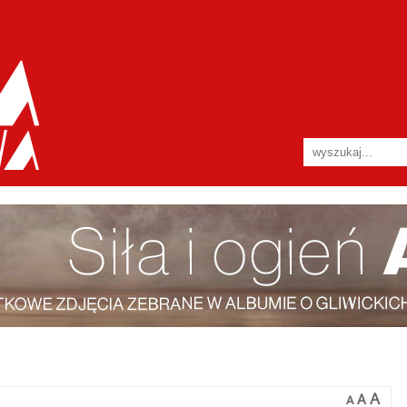
A
A
A