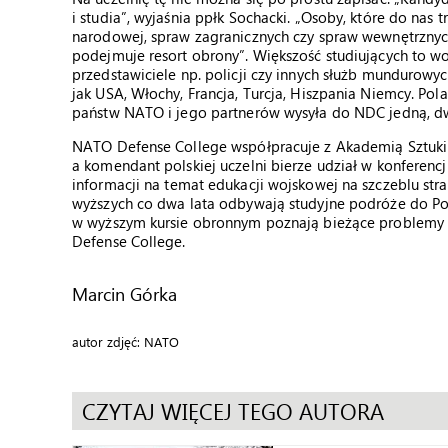
i studia”, wyjaśnia ppłk Sochacki. „Osoby, które do nas
narodowej, spraw zagranicznych czy spraw wewnętrznych
podejmuje resort obrony”. Większość studiujących to woj
przedstawiciele np. policji czy innych służb mundurowy
jak USA, Włochy, Francja, Turcja, Hiszpania Niemcy. Pol
państw NATO i jego partnerów wysyła do NDC jedną, d
NATO Defense College współpracuje z Akademią Sztuki
a komendant polskiej uczelni bierze udział w konferencj
informacji na temat edukacji wojskowej na szczeblu str
wyższych co dwa lata odbywają studyjne podróże do Pol
w wyższym kursie obronnym poznają bieżące problemy 
Defense College.
Marcin Górka
autor zdjęć: NATO
CZYTAJ WIĘCEJ TEGO AUTORA