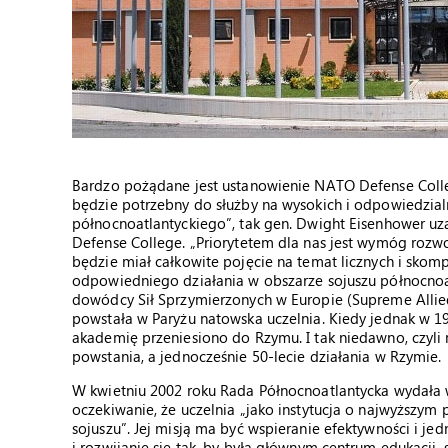
Bardzo pożądane jest ustanowienie NATO Defense College
będzie potrzebny do służby na wysokich i odpowiedzial
północnoatlantyckiego”, tak gen. Dwight Eisenhower uz
Defense College. „Priorytetem dla nas jest wymóg rozw
będzie miał całkowite pojęcie na temat licznych i sko
odpowiedniego działania w obszarze sojuszu północnoa
dowódcy Sił Sprzymierzonych w Europie (Supreme Alli
powstała w Paryżu natowska uczelnia. Kiedy jednak w 19
akademię przeniesiono do Rzymu. I tak niedawno, czyli 
powstania, a jednocześnie 50-lecie działania w Rzymie.
W kwietniu 2002 roku Rada Północnoatlantycka wydała 
oczekiwanie, że uczelnia „jako instytucja o najwyższ
sojuszu”. Jej misją ma być wspieranie efektywności i je
i rozwijanie się tak, by była głównym centrum edukacji,