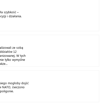
ła szybkość –
zji i działania.
lizowali ze sobą
oddziałów 12
hanizowanej. W tych
ie tylko wymyślne
kże...
jakiego mogłoby dojść
tw NATO, ćwiczono
poligonie.